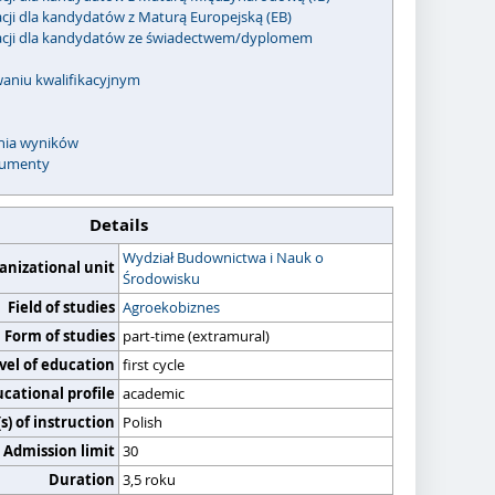
acji dla kandydatów z Maturą Europejską (EB)
kacji dla kandydatów ze świadectwem/dyplomem
waniu kwalifikacyjnym
enia wyników
umenty
Details
Wydział Budownictwa i Nauk o
anizational unit
Środowisku
Field of studies
Agroekobiznes
Form of studies
part-time (extramural)
vel of education
first cycle
cational profile
academic
) of instruction
Polish
Admission limit
30
Duration
3,5 roku