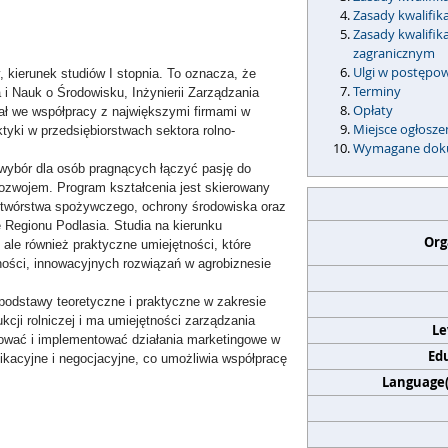
Zasady kwalifik
Zasady kwalifi
zagranicznym
Ulgi w postępo
 kierunek studiów I stopnia. To oznacza, że
Terminy
 i Nauk o Środowisku, Inżynierii Zarządzania
Opłaty
tał we współpracy z największymi firmami w
Miejsce ogłosz
tyki w przedsiębiorstwach sektora rolno-
Wymagane dok
 wybór dla osób pragnących łączyć pasję do
ozwojem. Program kształcenia jest skierowany
rzetwórstwa spożywczego, ochrony środowiska oraz
 Regionu Podlasia. Studia na kierunku
Org
 ale również praktyczne umiejętności, które
ności, innowacyjnych rozwiązań w agrobiznesie
 podstawy teoretyczne i praktyczne w zakresie
cji rolniczej i ma umiejętności zarządzania
Le
anować i implementować działania marketingowe w
Edu
nikacyjne i negocjacyjne, co umożliwia współpracę
Language(s