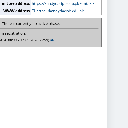
mmittee address
https://kandydacipb.edu.pl/kontakt/
WWW address
https://kandydacipb.edu.pl/
There is currently no active phase.
is registration:
2026 08:00 – 14.09.2026 23:59)