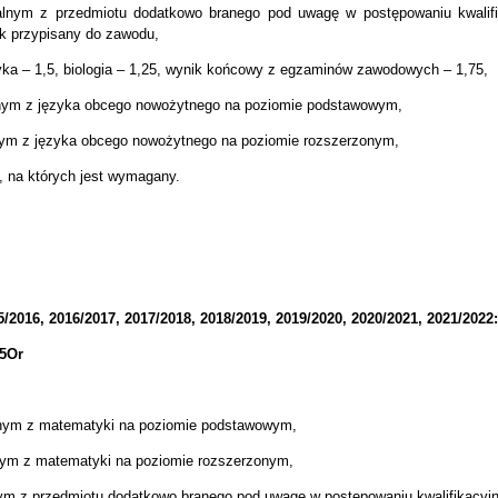
alnym z przedmiotu dodatkowo branego pod uwagę w postępowaniu kwalif
 przypisany do zawodu,
tyka – 1,5, biologia – 1,25, wynik końcowy z egzaminów zawodowych – 1,75,
lnym z języka obcego nowożytnego na poziomie podstawowym,
nym z języka obcego nowożytnego na poziomie rozszerzonym,
 na których jest wymagany.
2016, 2016/2017, 2017/2018, 2018/2019, 2019/2020, 2020/2021, 2021/2022:
75Or
lnym z matematyki na poziomie podstawowym,
nym z matematyki na poziomie rozszerzonym,
nym z przedmiotu dodatkowo branego pod uwagę w postępowaniu kwalifikacy