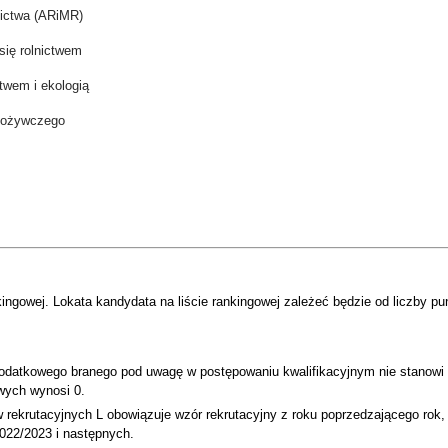
nictwa (ARiMR)
ię rolnictwem
twem i ekologią
spożywczego
ngowej. Lokata kandydata na liście rankingowej zależeć będzie od liczby pu
dodatkowego branego pod uwagę w postępowaniu kwalifikacyjnym nie stanowi p
wych wynosi 0.
w rekrutacyjnych L obowiązuje wzór rekrutacyjny z roku poprzedzającego rok
2022/2023 i następnych.