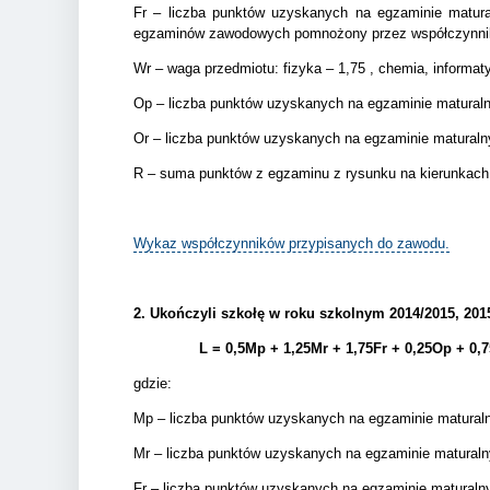
Fr – liczba punktów uzyskanych na egzaminie matur
egzaminów zawodowych pomnożony przez współczynnik
Wr – waga przedmiotu: fizyka – 1,75 , chemia, informa
Op – liczba punktów uzyskanych na egzaminie matura
Or – liczba punktów uzyskanych na egzaminie matural
R – suma punktów z egzaminu z rysunku na kierunkach,
Wykaz współczynników przypisanych do zawodu.
2.
Ukończyli szkołę w roku szkolnym 2014/2015, 2015/
L = 0,5Mp + 1,25Mr + 1,75Fr + 0,25Op + 0,
gdzie:
Mp – liczba punktów uzyskanych na egzaminie matura
Mr – liczba punktów uzyskanych na egzaminie matural
Fr – liczba punktów uzyskanych na egzaminie matural