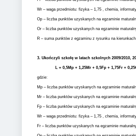
Wr – waga przedmiotu: fizyka – 1,75 , chemia, informatyk
Op – liczba punktów uzyskanych na egzaminie matura
Or – liczba punktów uzyskanych na egzaminie matural
R – suma punktów z egzaminu z rysunku na kierunkach,
3.
Ukończyli szkołę w latach szkolnych 2009/2010, 20
L = 0,5Mp + 1,25Mr +
0,5Fp +
1,75Fr + 0,25
gdzie:
Mp – liczba punktów uzyskanych na egzaminie matura
Mr – liczba punktów uzyskanych na egzaminie matural
Fp – liczba punktów uzyskanych na egzaminie matural
Wr – waga przedmiotu: fizyka – 1,75 , chemia, informatyk
Fr – liczba punktów uzyskanych na egzaminie matural
Op – liczba punktów uzyskanych na egzaminie matura