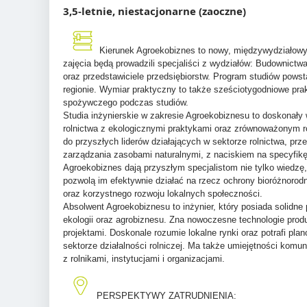
3,5-letnie, niestacjonarne (zaoczne)
Kierunek Agroekobiznes to nowy, międzywydziałowy,
zajęcia będą prowadzili specjaliści z wydziałów: Budownictwa
oraz przedstawiciele przedsiębiorstw. Program studiów pows
regionie. Wymiar praktyczny to także sześciotygodniowe prak
spożywczego podczas studiów.
Studia inżynierskie w zakresie Agroekobiznesu to doskonały
rolnictwa z ekologicznymi praktykami oraz zrównoważonym r
do przyszłych liderów działających w sektorze rolnictwa, p
zarządzania zasobami naturalnymi, z naciskiem na specyfikę
Agroekobiznes dają przyszłym specjalistom nie tylko wiedzę,
pozwolą im efektywnie działać na rzecz ochrony bioróżnorod
oraz korzystnego rozwoju lokalnych społeczności.
Absolwent Agroekobiznesu to inżynier, który posiada solidne
ekologii oraz agrobiznesu. Zna nowoczesne technologie produk
projektami. Doskonale rozumie lokalne rynki oraz potrafi pl
sektorze działalności rolniczej. Ma także umiejętności komu
z rolnikami, instytucjami i organizacjami.
PERSPEKTYWY ZATRUDNIENIA: