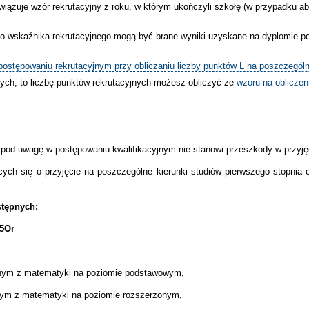
wiązuje wzór rekrutacyjny z roku, w którym ukończyli szkołę (w przypadku a
 do wskaźnika rekrutacyjnego mogą być brane wyniki uzyskane na dyplomie p
stępowaniu rekrutacyjnym przy obliczaniu liczby punktów L na poszczególn
łych, to liczbę punktów rekrutacyjnych możesz obliczyć ze
wzoru na obliczen
 pod uwagę w postępowaniu kwalifikacyjnym nie stanowi przeszkody w przyję
cych się o przyjęcie na poszczególne kierunki studiów pierwszego stopnia 
stępnych:
75Or
lnym z matematyki na poziomie podstawowym,
nym z matematyki na poziomie rozszerzonym,