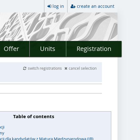
log in
create an account
Offer
Units
Registration
switch registrations
cancel selection
Table of contents
cji
jny
acji dla kandydatów z Maturą Międzynarodową (IB)