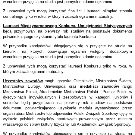
warunkiem przyjęcia na studia jest pomyślne zdanie egzaminu.
Z uprawnień tych mogą korzystać finaliści i laureaci olimpiad stopnia
centralnego tylko w roku, w którym zdawali egzamin maturalny.
Laureaci Międzynarodowego Konkursu Umiejętności Statystycznych
będą przyjmowani na pierwszy rok studiów na podstawie dokumentu
potwierdzającego uzyskanie tytułu laureata Konkursu.
W przypadku kandydatów ubiegających się o przyjęcie na studia na
kierunki, na których obowiązuje egzamin wstępny
,
dodatkowym
warunkiem przyjęcia na studia jest pomyślne zdanie egzaminu.
Z uprawnień tych mogą korzystać laureaci Konkursu tylko w roku, w
którym zdawali egzamin maturalny.
Uczestnicy zawodów
rangi: Igrzyska Olimpijskie, Mistrzostwa Świata,
Mistrzostwa Europy, Uniwersjada oraz
medaliści zawodów
rangi:
Mistrzostwa Polski, Akademickie Mistrzostwa Polski i Puchar Polski w
dyscyplinach indywidualnych i zespołowych w kategorii juniorów i
seniorów będą przyjmowani na pierwszy rok studiów na podstawie
dokumentu potwierdzającego uzyskanie medalu wystawionego przez
organizatora Mistrzostw lub odpowiedni Polski Związek Sportowy
ujęty w
wykazie polskich związków sportowych prowadzonym przez ministra
właściwego do spraw kultury fizycznej lub Akademicki Związek Sportowy
.
W przypadku kandydatów ubiegających się o przyjęcie na studia na