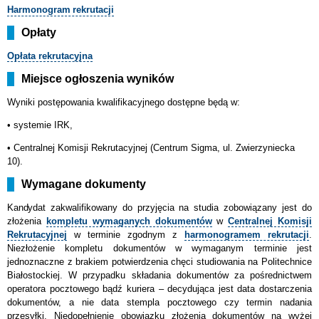
Harmonogram
rekrutacji
Opłaty
Opłata rekrutacyjna
Miejsce ogłoszenia wyników
Wyniki postępowania kwalifikacyjnego dostępne będą w:
• systemie IRK,
•
Centralnej Komisji Rekrutacyjnej (Centrum Sigma, ul. Zwierzyniecka
10).
Wymagane dokumenty
Kandydat
zakwalifikowany do przyjęcia na studia zobowiązany jest do
złożenia
kompletu wymaganych dokumentów
w
Centralnej Komisji
Rekrutacyjnej
w terminie zgodnym z
harmonogramem rekrutacji
.
Niezłożenie kompletu dokumentów w wymaganym terminie jest
jednoznaczne z brakiem potwierdzenia chęci studiowania na Politechnice
Białostockiej. W przypadku składania dokumentów za pośrednictwem
operatora pocztowego bądź kuriera – decydująca jest data dostarczenia
dokumentów, a nie data stempla pocztowego czy termin nadania
przesyłki. Niedopełnienie obowiązku złożenia dokumentów na wyżej