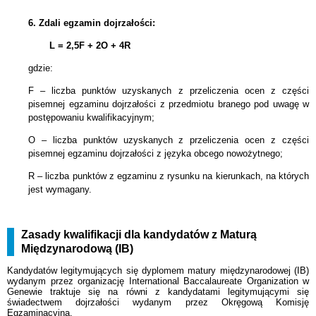
6.
Zdali egzamin dojrzałości:
L = 2,5F + 2
O + 4R
gdzie:
F – liczba punktów uzyskanych z przeliczenia ocen z części
pisemnej egzaminu dojrzałości z przedmiotu branego pod uwagę w
postępowaniu kwalifikacyjnym;
O – liczba punktów uzyskanych z przeliczenia ocen z części
pisemnej egzaminu dojrzałości z języka obcego nowożytnego;
R – liczba punktów z egzaminu z rysunku na kierunkach, na których
jest wymagany.
Zasady kwalifikacji dla kandydatów z Maturą
Międzynarodową (IB)
Kandydatów legitymujących się dyplomem matury międzynarodowej (IB)
wydanym przez organizację International Baccalaureate Organization w
Genewie traktuje się na równi z kandydatami legitymującymi się
świadectwem dojrzałości wydanym przez Okręgową Komisję
Egzaminacyjną.