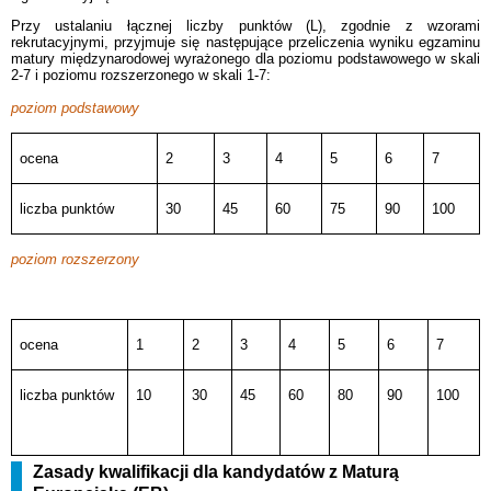
Przy ustalaniu łącznej liczby punktów (L), zgodnie z wzorami
rekrutacyjnymi, przyjmuje się następujące przeliczenia wyniku egzaminu
matury międzynarodowej wyrażonego dla poziomu podstawowego w skali
2-7 i poziomu rozszerzonego w skali 1-7:
poziom podstawowy
ocena
2
3
4
5
6
7
liczba punktów
30
45
60
75
90
100
poziom rozszerzony
ocena
1
2
3
4
5
6
7
liczba punktów
10
30
45
60
80
90
100
Zasady kwalifikacji dla kandydatów z Maturą