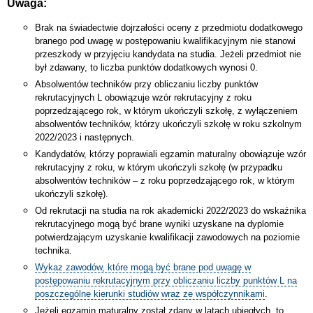
Uwaga:
Brak na świadectwie dojrzałości oceny z przedmiotu dodatkowego
branego pod uwagę w postępowaniu kwalifikacyjnym nie stanowi
przeszkody w przyjęciu kandydata na studia. Jeżeli przedmiot nie
był zdawany, to liczba punktów dodatkowych wynosi 0.
Absolwentów techników przy obliczaniu liczby punktów
rekrutacyjnych L obowiązuje wzór rekrutacyjny z roku
poprzedzającego rok, w którym ukończyli szkołę, z wyłączeniem
absolwentów techników, którzy ukończyli szkołę w roku szkolnym
2022/2023 i następnych.
Kandydatów, którzy poprawiali egzamin maturalny obowiązuje wzór
rekrutacyjny z roku, w którym ukończyli szkołę (w przypadku
absolwentów techników – z roku poprzedzającego rok, w którym
ukończyli szkołę).
Od rekrutacji na studia na rok akademicki 2022/2023 do wskaźnika
rekrutacyjnego mogą być brane wyniki uzyskane na dyplomie
potwierdzającym uzyskanie kwalifikacji zawodowych na poziomie
technika.
Wykaz zawodów, które mogą być brane pod uwagę w
postępowaniu rekrutacyjnym przy obliczaniu liczby punktów L na
poszczególne kierunki studiów wraz ze współczynnikami
.
Jeżeli egzamin maturalny został zdany w latach ubiegłych, to