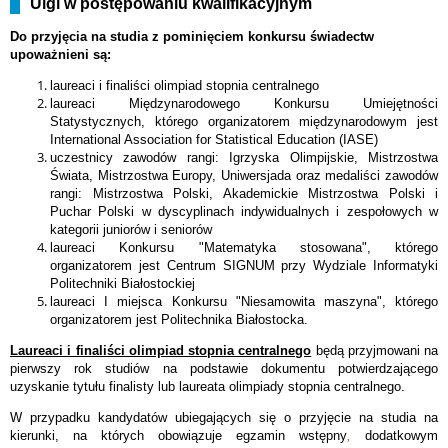
Ulgi w postępowaniu kwalifikacyjnym
Do przyjęcia na studia z pominięciem konkursu świadectw
upoważnieni są:
laureaci i finaliści olimpiad stopnia centralnego
laureaci Międzynarodowego Konkursu Umiejętności
Statystycznych, którego organizatorem międzynarodowym jest
International Association for Statistical Education (IASE)
uczestnicy zawodów rangi: Igrzyska Olimpijskie, Mistrzostwa
Świata, Mistrzostwa Europy, Uniwersjada oraz medaliści zawodów
rangi: Mistrzostwa Polski, Akademickie Mistrzostwa Polski i
Puchar Polski w dyscyplinach indywidualnych i zespołowych w
kategorii juniorów i seniorów
laureaci Konkursu "Matematyka stosowana", którego
organizatorem jest Centrum SIGNUM przy Wydziale Informatyki
Politechniki Białostockiej
laureaci I miejsca Konkursu "Niesamowita maszyna", którego
organizatorem jest Politechnika Białostocka.
Laureaci i finaliści olimpiad stopnia centralnego
będą przyjmowani na
pierwszy rok studiów na podstawie dokumentu potwierdzającego
uzyskanie tytułu finalisty lub laureata olimpiady stopnia centralnego.
W przypadku kandydatów ubiegających się o przyjęcie na studia na
kierunki, na których obowiązuje egzamin wstępny
,
dodatkowym