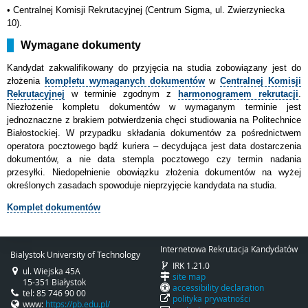
•
Centralnej Komisji Rekrutacyjnej (Centrum Sigma, ul. Zwierzyniecka
10).
Wymagane dokumenty
Kandydat
zakwalifikowany do przyjęcia na studia zobowiązany jest do
złożenia
kompletu wymaganych dokumentów
w
Centralnej Komisji
Rekrutacyjnej
w terminie zgodnym z
harmonogramem rekrutacji
.
Niezłożenie kompletu dokumentów w wymaganym terminie jest
jednoznaczne z brakiem potwierdzenia chęci studiowania na Politechnice
Białostockiej. W przypadku składania dokumentów za pośrednictwem
operatora pocztowego bądź kuriera – decydująca jest data dostarczenia
dokumentów, a nie data stempla pocztowego czy termin nadania
przesyłki. Niedopełnienie obowiązku złożenia dokumentów na wyżej
określonych zasadach spowoduje nieprzyjęcie kandydata na studia.
Komplet dokumentów
Internetowa Rekrutacja Kandydatów
Bialystok University of Technology
IRK 1.21.0
ul. Wiejska 45A
site map
15-351 Białystok
accessibility declaration
tel: 85 746 90 00
polityka prywatności
www:
https://pb.edu.pl/