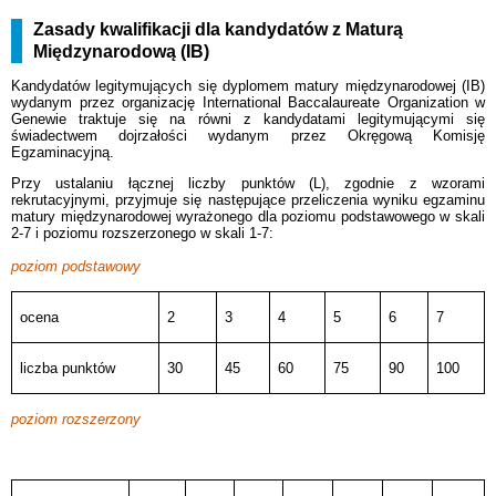
Zasady kwalifikacji dla kandydatów z Maturą
Międzynarodową (IB)
Kandydatów legitymujących się dyplomem matury międzynarodowej (IB)
wydanym przez organizację International Baccalaureate Organization w
Genewie traktuje się na równi z kandydatami legitymującymi się
świadectwem dojrzałości wydanym przez Okręgową Komisję
Egzaminacyjną.
Przy ustalaniu łącznej liczby punktów (L), zgodnie z wzorami
rekrutacyjnymi, przyjmuje się następujące przeliczenia wyniku egzaminu
matury międzynarodowej wyrażonego dla poziomu podstawowego w skali
2-7 i poziomu rozszerzonego w skali 1-7:
poziom podstawowy
ocena
2
3
4
5
6
7
liczba punktów
30
45
60
75
90
100
poziom rozszerzony