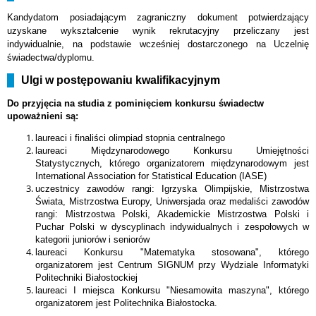
Kandydatom posiadającym zagraniczny dokument potwierdzający
uzyskane wykształcenie wynik rekrutacyjny przeliczany jest
indywidualnie, na podstawie wcześniej dostarczonego na Uczelnię
świadectwa/dyplomu.
Ulgi w postępowaniu kwalifikacyjnym
Do przyjęcia na studia z pominięciem konkursu świadectw
upoważnieni są:
laureaci i finaliści olimpiad stopnia centralnego
laureaci Międzynarodowego Konkursu Umiejętności
Statystycznych, którego organizatorem międzynarodowym jest
International Association for Statistical Education (IASE)
uczestnicy zawodów rangi: Igrzyska Olimpijskie, Mistrzostwa
Świata, Mistrzostwa Europy, Uniwersjada oraz medaliści zawodów
rangi: Mistrzostwa Polski, Akademickie Mistrzostwa Polski i
Puchar Polski w dyscyplinach indywidualnych i zespołowych w
kategorii juniorów i seniorów
laureaci Konkursu "Matematyka stosowana", którego
organizatorem jest Centrum SIGNUM przy Wydziale Informatyki
Politechniki Białostockiej
laureaci I miejsca Konkursu "Niesamowita maszyna", którego
organizatorem jest Politechnika Białostocka.