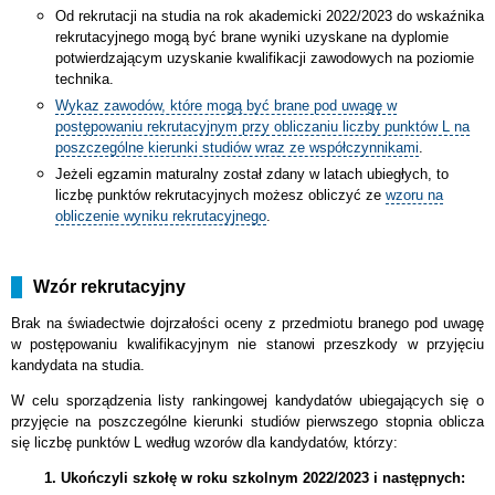
Od rekrutacji na studia na rok akademicki 2022/2023 do wskaźnika
rekrutacyjnego mogą być brane wyniki uzyskane na dyplomie
potwierdzającym uzyskanie kwalifikacji zawodowych na poziomie
technika.
Wykaz zawodów, które mogą być brane pod uwagę w
postępowaniu rekrutacyjnym przy obliczaniu liczby punktów L na
poszczególne kierunki studiów wraz ze współczynnikami
.
Jeżeli egzamin maturalny został zdany w latach ubiegłych, to
liczbę punktów rekrutacyjnych możesz obliczyć ze
wzoru na
obliczenie wyniku rekrutacyjnego
.
Wzór rekrutacyjny
Brak na świadectwie dojrzałości oceny z przedmiotu branego pod uwagę
w postępowaniu kwalifikacyjnym nie stanowi przeszkody w przyjęciu
kandydata na studia.
W celu sporządzenia listy rankingowej kandydatów ubiegających się o
przyjęcie na poszczególne kierunki studiów pierwszego stopnia oblicza
się liczbę punktów L według wzorów dla kandydatów, którzy:
1. Ukończyli szkołę w roku szkolnym 2022/2023 i następnych: