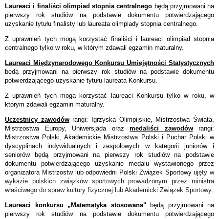
Laureaci i finaliści olimpiad stopnia centralnego
będą przyjmowani na
pierwszy rok studiów na podstawie dokumentu potwierdzającego
uzyskanie tytułu finalisty lub laureata olimpiady stopnia centralnego.
Z uprawnień tych mogą korzystać finaliści i laureaci olimpiad stopnia
centralnego tylko w roku, w którym zdawali egzamin maturalny.
Laureaci Międzynarodowego Konkursu Umiejętności Statystycznych
będą przyjmowani na pierwszy rok studiów na podstawie dokumentu
potwierdzającego uzyskanie tytułu laureata Konkursu.
Z uprawnień tych mogą korzystać laureaci Konkursu tylko w roku, w
którym zdawali egzamin maturalny.
Uczestnicy zawodów
rangi: Igrzyska Olimpijskie, Mistrzostwa Świata,
Mistrzostwa Europy, Uniwersjada oraz
medaliści zawodów
rangi:
Mistrzostwa Polski, Akademickie Mistrzostwa Polski i Puchar Polski w
dyscyplinach indywidualnych i zespołowych w kategorii juniorów i
seniorów będą przyjmowani na pierwszy rok studiów na podstawie
dokumentu potwierdzającego uzyskanie medalu wystawionego przez
organizatora Mistrzostw lub odpowiedni Polski Związek Sportowy
ujęty w
wykazie polskich związków sportowych prowadzonym przez ministra
właściwego do spraw kultury fizycznej lub Akademicki Związek Sportowy
.
Laureaci konkursu „Matematyka stosowana"
będą przyjmowani na
pierwszy rok studiów na podstawie dokumentu potwierdzającego