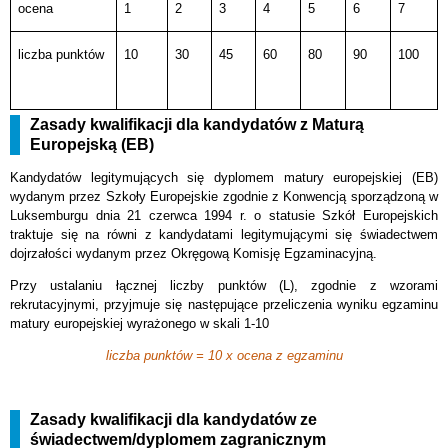
ocena
1
2
3
4
5
6
7
liczba punktów
10
30
45
60
80
90
100
Zasady kwalifikacji dla kandydatów z Maturą
Europejską (EB)
Kandydatów legitymujących się dyplomem matury europejskiej (EB)
wydanym przez Szkoły Europejskie zgodnie z Konwencją sporządzoną w
Luksemburgu dnia 21 czerwca 1994 r. o statusie Szkół Europejskich
traktuje się na równi z kandydatami legitymującymi się świadectwem
dojrzałości wydanym przez Okręgową Komisję Egzaminacyjną.
Przy ustalaniu łącznej liczby punktów (L), zgodnie z wzorami
rekrutacyjnymi, przyjmuje się następujące przeliczenia wyniku egzaminu
matury europejskiej wyrażonego w skali 1-10
liczba punktów = 10 x ocena z egzaminu
Zasady kwalifikacji dla kandydatów ze
świadectwem/dyplomem zagranicznym