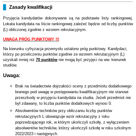
Zasady kwalifikacji
Przyjęcia kandydatów dokonywane są na podstawie listy rankingowej.
Lokata kandydata na liście rankingowej zależeć będzie od liczby punktów
(L) obliczonej zgodnie z wzorem rekrutacyjnym.
UWAGA PRÓG PUNKTOWY !!!
Na kierunku cyfryzacja przemysłu ustalono próg punktowy. Kandydaci,
którzy po przeliczeniu punktów zgodnie ze wzorem rekrutacyjnym (L)
uzyskali mniej niż
70 punktów
nie mogą być przyjęci na ww. kierunek
studiów.
Uwaga:
Brak na świadectwie dojrzałości oceny z przedmiotu dodatkowego
branego pod uwagę w postępowaniu kwalifikacyjnym nie stanowi
przeszkody w przyjęciu kandydata na studia. Jeżeli przedmiot nie
był zdawany, to liczba punktów dodatkowych wynosi 0.
Absolwentów techników przy obliczaniu liczby punktów
rekrutacyjnych L obowiązuje wzór rekrutacyjny z roku
poprzedzającego rok, w którym ukończyli szkołę, z wyłączeniem
absolwentów techników, którzy ukończyli szkołę w roku szkolnym
2022/2023 i następnych.