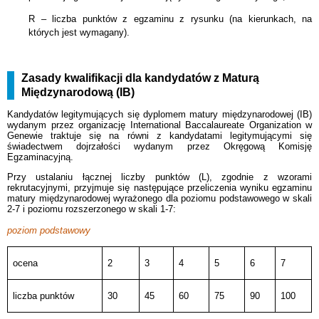
R – liczba punktów z egzaminu z rysunku (na kierunkach, na
których jest wymagany).
Zasady kwalifikacji dla kandydatów z Maturą
Międzynarodową (IB)
Kandydatów legitymujących się dyplomem matury międzynarodowej (IB)
wydanym przez organizację International Baccalaureate Organization w
Genewie traktuje się na równi z kandydatami legitymującymi się
świadectwem dojrzałości wydanym przez Okręgową Komisję
Egzaminacyjną.
Przy ustalaniu łącznej liczby punktów (L), zgodnie z wzorami
rekrutacyjnymi, przyjmuje się następujące przeliczenia wyniku egzaminu
matury międzynarodowej wyrażonego dla poziomu podstawowego w skali
2-7 i poziomu rozszerzonego w skali 1-7:
poziom podstawowy
ocena
2
3
4
5
6
7
liczba punktów
30
45
60
75
90
100