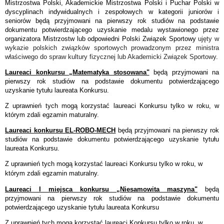
Mistrzostwa Polski, Akademickie Mistrzostwa Polski i Puchar Polski w
dyscyplinach indywidualnych i zespołowych w kategorii juniorów i
seniorów będą przyjmowani na pierwszy rok studiów na podstawie
dokumentu potwierdzającego uzyskanie medalu wystawionego przez
organizatora Mistrzostw lub odpowiedni Polski Związek Sportowy
ujęty w
wykazie polskich związków sportowych prowadzonym przez ministra
właściwego do spraw kultury fizycznej lub Akademicki Związek Sportowy
.
Laureaci konkursu „Matematyka stosowana"
będą przyjmowani na
pierwszy rok studiów na podstawie dokumentu potwierdzającego
uzyskanie tytułu laureata Konkursu.
Z uprawnień tych mogą korzystać laureaci Konkursu tylko w roku, w
którym zdali egzamin maturalny.
Laureaci konkursu EL-ROBO-MECH
będą przyjmowani na pierwszy rok
studiów na podstawie dokumentu potwierdzającego uzyskanie tytułu
laureata Konkursu.
Z uprawnień tych mogą korzystać laureaci Konkursu tylko w roku, w
którym zdali egzamin maturalny.
Laureaci I miejsca konkursu „Niesamowita maszyna"
będą
przyjmowani na pierwszy rok studiów na podstawie dokumentu
potwierdzającego uzyskanie tytułu laureata Konkursu
Z uprawnień tych mogą korzystać laureaci Konkursu tylko w roku, w