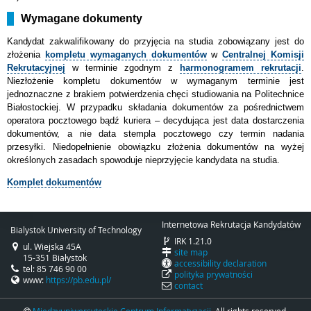
Wymagane dokumenty
Kandydat
zakwalifikowany do przyjęcia na studia zobowiązany jest do
złożenia
kompletu wymaganych dokumentów
w
Centralnej Komisji
Rekrutacyjnej
w terminie zgodnym z
harmonogramem rekrutacji
.
Niezłożenie kompletu dokumentów w wymaganym terminie jest
jednoznaczne z brakiem potwierdzenia chęci studiowania na Politechnice
Białostockiej. W przypadku składania dokumentów za pośrednictwem
operatora pocztowego bądź kuriera – decydująca jest data dostarczenia
dokumentów, a nie data stempla pocztowego czy termin nadania
przesyłki. Niedopełnienie obowiązku złożenia dokumentów na wyżej
określonych zasadach spowoduje nieprzyjęcie kandydata na studia.
Komplet dokumentów
Internetowa Rekrutacja Kandydatów
Bialystok University of Technology
IRK 1.21.0
ul. Wiejska 45A
site map
15-351 Białystok
accessibility declaration
tel: 85 746 90 00
polityka prywatności
www:
https://pb.edu.pl/
contact
Międzyuniwersyteckie Centrum Informatyzacji
. All rights reserved.