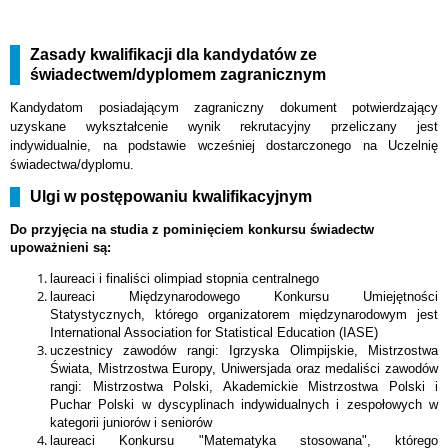
Zasady kwalifikacji dla kandydatów ze
świadectwem/dyplomem zagranicznym
Kandydatom posiadającym zagraniczny dokument potwierdzający
uzyskane wykształcenie wynik rekrutacyjny przeliczany jest
indywidualnie, na podstawie wcześniej dostarczonego na Uczelnię
świadectwa/dyplomu.
Ulgi w postępowaniu kwalifikacyjnym
Do przyjęcia na studia z pominięciem konkursu świadectw
upoważnieni są:
laureaci i finaliści olimpiad stopnia centralnego
laureaci Międzynarodowego Konkursu Umiejętności
Statystycznych, którego organizatorem międzynarodowym jest
International Association for Statistical Education (IASE)
uczestnicy zawodów rangi: Igrzyska Olimpijskie, Mistrzostwa
Świata, Mistrzostwa Europy, Uniwersjada oraz medaliści zawodów
rangi: Mistrzostwa Polski, Akademickie Mistrzostwa Polski i
Puchar Polski w dyscyplinach indywidualnych i zespołowych w
kategorii juniorów i seniorów
laureaci Konkursu "Matematyka stosowana", którego