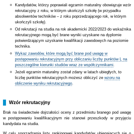
Kandydatów, którzy poprawiali egzamin maturalny obowiązuje wzór
rekrutacyjny z roku, w którym ukończyli szkołę (w przypadku
absolwentów techników – z roku poprzedzającego rok, w którym
ukończyli szkołę).
Od rekrutacji na studia na rok akademicki 2022/2023 do wskaźnika
rekrutacyjnego mogą być brane wyniki uzyskane na dyplomie
potwierdzającym uzyskanie kwalifikacji zawodowych na poziomie
technika.
Wykaz zawodów, które mogą być brane pod uwagę w
postępowaniu rekrutacyjnym przy obliczaniu liczby punktów L na
poszczególne kierunki studiów wraz ze współczynnikami
.
Jeżeli egzamin maturalny został zdany w latach ubiegłych, to
liczbę punktów rekrutacyjnych możesz obliczyć ze
wzoru na
obliczenie wyniku rekrutacyjnego
.
Wzór rekrutacyjny
Brak na świadectwie dojrzałości oceny z przedmiotu branego pod uwagę
w postępowaniu kwalifikacyjnym nie stanowi przeszkody w przyjęciu
kandydata na studia.
W celu sporządzenia listy rankingowej kandydatów ubiegających się o