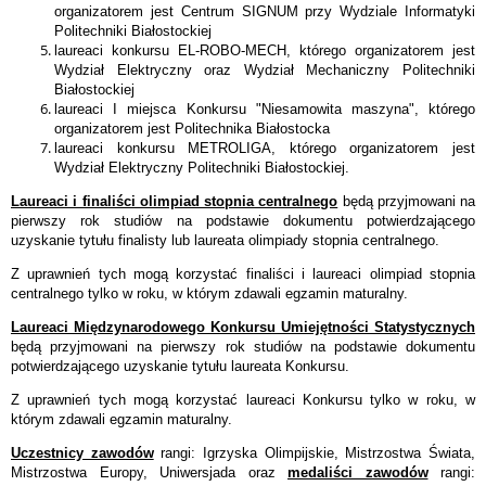
organizatorem jest Centrum SIGNUM przy Wydziale Informatyki
Politechniki Białostockiej
laureaci konkursu EL-ROBO-MECH, którego organizatorem jest
Wydział Elektryczny oraz Wydział Mechaniczny Politechniki
Białostockiej
laureaci I miejsca Konkursu "Niesamowita maszyna", którego
organizatorem jest Politechnika Białostocka
laureaci konkursu METROLIGA, którego organizatorem jest
Wydział Elektryczny Politechniki Białostockiej.
Laureaci i finaliści olimpiad stopnia centralnego
będą przyjmowani na
pierwszy rok studiów na podstawie dokumentu potwierdzającego
uzyskanie tytułu finalisty lub laureata olimpiady stopnia centralnego.
Z uprawnień tych mogą korzystać finaliści i laureaci olimpiad stopnia
centralnego tylko w roku, w którym zdawali egzamin maturalny.
Laureaci Międzynarodowego Konkursu Umiejętności Statystycznych
będą przyjmowani na pierwszy rok studiów na podstawie dokumentu
potwierdzającego uzyskanie tytułu laureata Konkursu.
Z uprawnień tych mogą korzystać laureaci Konkursu tylko w roku, w
którym zdawali egzamin maturalny.
Uczestnicy zawodów
rangi: Igrzyska Olimpijskie, Mistrzostwa Świata,
Mistrzostwa Europy, Uniwersjada oraz
medaliści zawodów
rangi: