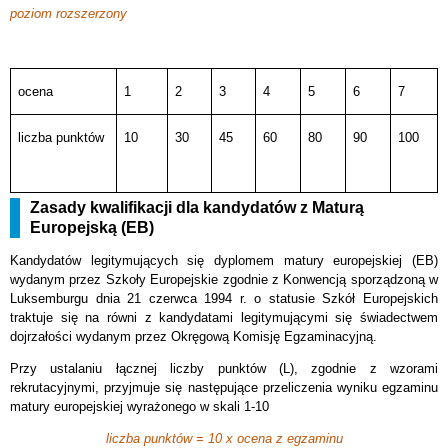
poziom rozszerzony
ocena
1
2
3
4
5
6
7
liczba punktów
10
30
45
60
80
90
100
Zasady kwalifikacji dla kandydatów z Maturą
Europejską (EB)
Kandydatów legitymujących się dyplomem matury europejskiej (EB)
wydanym przez Szkoły Europejskie zgodnie z Konwencją sporządzoną w
Luksemburgu dnia 21 czerwca 1994 r. o statusie Szkół Europejskich
traktuje się na równi z kandydatami legitymującymi się świadectwem
dojrzałości wydanym przez Okręgową Komisję Egzaminacyjną.
Przy ustalaniu łącznej liczby punktów (L), zgodnie z wzorami
rekrutacyjnymi, przyjmuje się następujące przeliczenia wyniku egzaminu
matury europejskiej wyrażonego w skali 1-10
liczba punktów = 10 x ocena z egzaminu