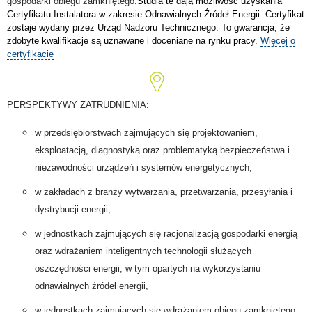
gospodarki obiegu zamkniętego
.
Studia te dają możliwość uzyskania
Certyfikatu Instalatora w zakresie Odnawialnych Źródeł Energii. Certyfikat
zostaje wydany przez Urząd Nadzoru Technicznego. To gwarancja, że
zdobyte kwalifikacje są uznawane i doceniane na rynku pracy.
Więcej o
certyfikacie
PERSPEKTYWY ZATRUDNIENIA:
w przedsiębiorstwach zajmujących się projektowaniem,
eksploatacją, diagnostyką oraz problematyką bezpieczeństwa i
niezawodności urządzeń i systemów energetycznych,
w zakładach z branży wytwarzania, przetwarzania, przesyłania i
dystrybucji energii,
w jednostkach zajmujących się racjonalizacją gospodarki energią
oraz wdrażaniem inteligentnych technologii służących
oszczędności energii, w tym opartych na wykorzystaniu
odnawialnych źródeł energii,
w jednostkach zajmujących się wdrażaniem obiegu zamkniętego