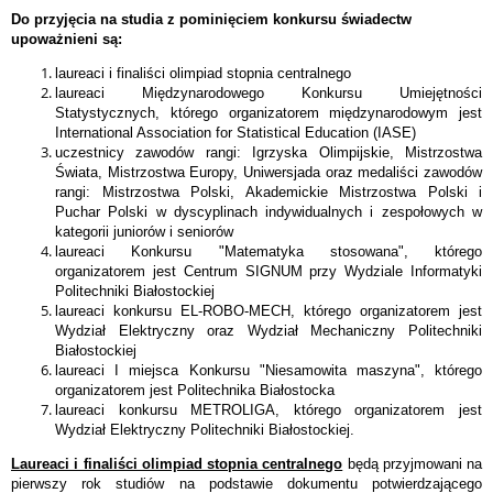
Do przyjęcia na studia z pominięciem konkursu świadectw
upoważnieni są:
laureaci i finaliści olimpiad stopnia centralnego
laureaci Międzynarodowego Konkursu Umiejętności
Statystycznych, którego organizatorem międzynarodowym jest
International Association for Statistical Education (IASE)
uczestnicy zawodów rangi: Igrzyska Olimpijskie, Mistrzostwa
Świata, Mistrzostwa Europy, Uniwersjada oraz medaliści zawodów
rangi: Mistrzostwa Polski, Akademickie Mistrzostwa Polski i
Puchar Polski w dyscyplinach indywidualnych i zespołowych w
kategorii juniorów i seniorów
laureaci Konkursu "Matematyka stosowana", którego
organizatorem jest Centrum SIGNUM przy Wydziale Informatyki
Politechniki Białostockiej
laureaci konkursu EL-ROBO-MECH, którego organizatorem jest
Wydział Elektryczny oraz Wydział Mechaniczny Politechniki
Białostockiej
laureaci I miejsca Konkursu "Niesamowita maszyna", którego
organizatorem jest Politechnika Białostocka
laureaci konkursu METROLIGA, którego organizatorem jest
Wydział Elektryczny Politechniki Białostockiej.
Laureaci i finaliści olimpiad stopnia centralnego
będą przyjmowani na
pierwszy rok studiów na podstawie dokumentu potwierdzającego