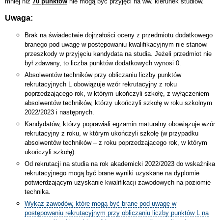
mniej niż
70 punktów
nie mogą być przyjęci na ww. kierunek studiów.
Uwaga:
Brak na świadectwie dojrzałości oceny z przedmiotu dodatkowego
branego pod uwagę w postępowaniu kwalifikacyjnym nie stanowi
przeszkody w przyjęciu kandydata na studia. Jeżeli przedmiot nie
był zdawany, to liczba punktów dodatkowych wynosi 0.
Absolwentów techników przy obliczaniu liczby punktów
rekrutacyjnych L obowiązuje wzór rekrutacyjny z roku
poprzedzającego rok, w którym ukończyli szkołę, z wyłączeniem
absolwentów techników, którzy ukończyli szkołę w roku szkolnym
2022/2023 i następnych.
Kandydatów, którzy poprawiali egzamin maturalny obowiązuje wzór
rekrutacyjny z roku, w którym ukończyli szkołę (w przypadku
absolwentów techników – z roku poprzedzającego rok, w którym
ukończyli szkołę).
Od rekrutacji na studia na rok akademicki 2022/2023 do wskaźnika
rekrutacyjnego mogą być brane wyniki uzyskane na dyplomie
potwierdzającym uzyskanie kwalifikacji zawodowych na poziomie
technika.
Wykaz zawodów, które mogą być brane pod uwagę w
postępowaniu rekrutacyjnym przy obliczaniu liczby punktów L na