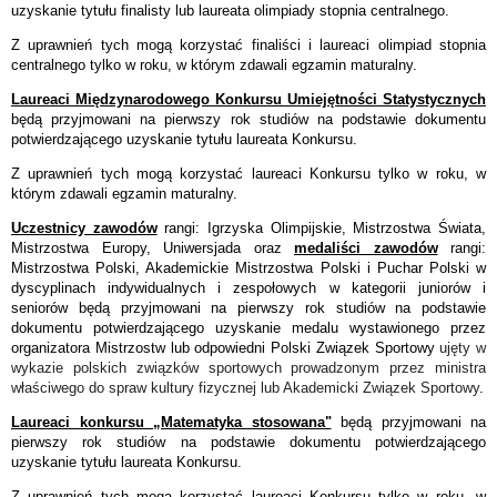
uzyskanie tytułu finalisty lub laureata olimpiady stopnia centralnego.
Z uprawnień tych mogą korzystać finaliści i laureaci olimpiad stopnia
centralnego tylko w roku, w którym zdawali egzamin maturalny.
Laureaci Międzynarodowego Konkursu Umiejętności Statystycznych
będą przyjmowani na pierwszy rok studiów na podstawie dokumentu
potwierdzającego uzyskanie tytułu laureata Konkursu.
Z uprawnień tych mogą korzystać laureaci Konkursu tylko w roku, w
którym zdawali egzamin maturalny.
Uczestnicy zawodów
rangi: Igrzyska Olimpijskie, Mistrzostwa Świata,
Mistrzostwa Europy, Uniwersjada oraz
medaliści zawodów
rangi:
Mistrzostwa Polski, Akademickie Mistrzostwa Polski i Puchar Polski w
dyscyplinach indywidualnych i zespołowych w kategorii juniorów i
seniorów będą przyjmowani na pierwszy rok studiów na podstawie
dokumentu potwierdzającego uzyskanie medalu wystawionego przez
organizatora Mistrzostw lub odpowiedni Polski Związek Sportowy
ujęty w
wykazie polskich związków sportowych prowadzonym przez ministra
właściwego do spraw kultury fizycznej lub Akademicki Związek Sportowy
.
Laureaci konkursu „Matematyka stosowana"
będą przyjmowani na
pierwszy rok studiów na podstawie dokumentu potwierdzającego
uzyskanie tytułu laureata Konkursu.
Z uprawnień tych mogą korzystać laureaci Konkursu tylko w roku, w