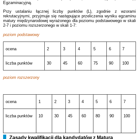
Egzaminacyjną.
Przy ustalaniu łącznej liczby punktów (L), zgodnie z wzorami
rekrutacyjnymi, przyjmuje się następujące przeliczenia wyniku egzaminu
matury międzynarodowej wyrażonego dla poziomu podstawowego w skali
2-7 i poziomu rozszerzonego w skali 1-7:
poziom podstawowy
ocena
2
3
4
5
6
7
liczba punktów
30
45
60
75
90
100
poziom rozszerzony
ocena
1
2
3
4
5
6
7
liczba punktów
10
30
45
60
80
90
100
Zasady kwalifikacji dla kandydatów z Maturą