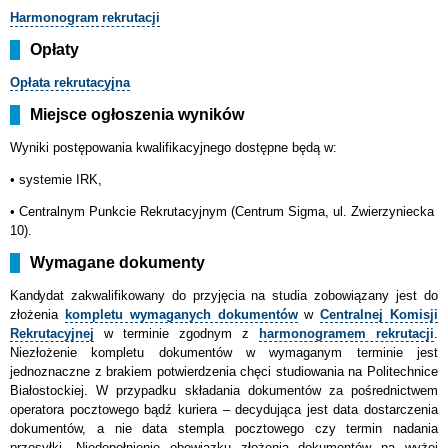
Harmonogram
rekrutacji
Opłaty
Opłata rekrutacyjna
Miejsce ogłoszenia wyników
Wyniki postępowania kwalifikacyjnego dostępne będą w:
• systemie IRK,
•
Centralnym Punkcie Rekrutacyjnym (Centrum Sigma, ul. Zwierzyniecka
10).
Wymagane dokumenty
Kandydat
zakwalifikowany do przyjęcia na studia zobowiązany jest do
złożenia
kompletu wymaganych dokumentów
w
Centralnej Komisji
Rekrutacyjnej
w terminie zgodnym z
harmonogramem rekrutacji
.
Niezłożenie kompletu dokumentów w wymaganym terminie jest
jednoznaczne z brakiem potwierdzenia chęci studiowania na Politechnice
Białostockiej. W przypadku składania dokumentów za pośrednictwem
operatora pocztowego bądź kuriera – decydująca jest data dostarczenia
dokumentów, a nie data stempla pocztowego czy termin nadania
przesyłki. Niedopełnienie obowiązku złożenia dokumentów na wyżej