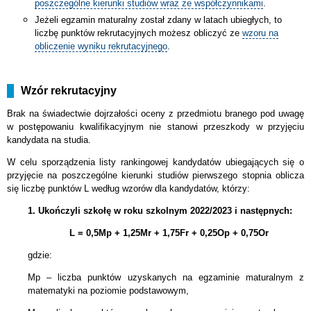
poszczególne kierunki studiów wraz ze współczynnikami
.
Jeżeli egzamin maturalny został zdany w latach ubiegłych, to
liczbę punktów rekrutacyjnych możesz obliczyć ze
wzoru na
obliczenie wyniku rekrutacyjnego
.
Wzór rekrutacyjny
Brak na świadectwie dojrzałości oceny z przedmiotu branego pod uwagę
w postępowaniu kwalifikacyjnym nie stanowi przeszkody w przyjęciu
kandydata na studia.
W celu sporządzenia listy rankingowej kandydatów ubiegających się o
przyjęcie na poszczególne kierunki studiów pierwszego stopnia oblicza
się liczbę punktów L według wzorów dla kandydatów, którzy:
1. Ukończyli szkołę w roku szkolnym 2022/2023 i następnych:
L = 0,5Mp + 1,25Mr + 1,75Fr + 0,25Op + 0,75Or
gdzie:
Mp – liczba punktów uzyskanych na egzaminie maturalnym z
matematyki na poziomie podstawowym,