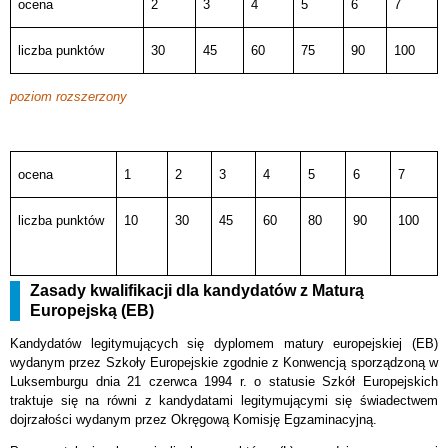
ocena
2
3
4
5
6
7
liczba punktów
30
45
60
75
90
100
poziom rozszerzony
ocena
1
2
3
4
5
6
7
liczba punktów
10
30
45
60
80
90
100
Zasady kwalifikacji dla kandydatów z Maturą
Europejską (EB)
Kandydatów legitymujących się dyplomem matury europejskiej (EB)
wydanym przez Szkoły Europejskie zgodnie z Konwencją sporządzoną w
Luksemburgu dnia 21 czerwca 1994 r. o statusie Szkół Europejskich
traktuje się na równi z kandydatami legitymującymi się świadectwem
dojrzałości wydanym przez Okręgową Komisję Egzaminacyjną.