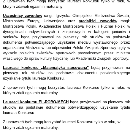
Z uprawnień tych mogą korzystać laureaci Konkursu tylko w roku, w
którym zdawali egzamin maturalny.
Uczestnicy zawodów
rangi: Igrzyska Olimpijskie, Mistrzostwa Świata,
Mistrzostwa Europy, Uniwersjada oraz
medaliści zawodów
rangi:
Mistrzostwa Polski, Akademickie Mistrzostwa Polski i Puchar Polski w
dyscyplinach indywidualnych i zespołowych w kategorii juniorów i
seniorów będą przyjmowani na pierwszy rok studiów na podstawie
dokumentu potwierdzającego uzyskanie medalu wystawionego przez
organizatora Mistrzostw lub odpowiedni Polski Związek Sportowy
ujęty w
wykazie polskich związków sportowych prowadzonym przez ministra
właściwego do spraw kultury fizycznej lub Akademicki Związek Sportowy
.
Laureaci konkursu „Matematyka stosowana"
będą przyjmowani na
pierwszy rok studiów na podstawie dokumentu potwierdzającego
uzyskanie tytułu laureata Konkursu.
Z uprawnień tych mogą korzystać laureaci Konkursu tylko w roku, w
którym zdali egzamin maturalny.
Laureaci konkursu EL-ROBO-MECH
będą przyjmowani na pierwszy rok
studiów na podstawie dokumentu potwierdzającego uzyskanie tytułu
laureata Konkursu.
Z uprawnień tych mogą korzystać laureaci Konkursu tylko w roku, w
którym zdali egzamin maturalny.