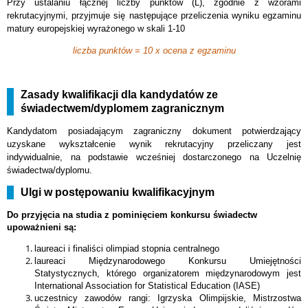
Przy ustalaniu łącznej liczby punktów (L), zgodnie z wzorami
rekrutacyjnymi, przyjmuje się następujące przeliczenia wyniku egzaminu
matury europejskiej wyrażonego w skali 1-10
liczba punktów = 10 x ocena z egzaminu
Zasady kwalifikacji dla kandydatów ze
świadectwem/dyplomem zagranicznym
Kandydatom posiadającym zagraniczny dokument potwierdzający
uzyskane wykształcenie wynik rekrutacyjny przeliczany jest
indywidualnie, na podstawie wcześniej dostarczonego na Uczelnię
świadectwa/dyplomu.
Ulgi w postępowaniu kwalifikacyjnym
Do przyjęcia na studia z pominięciem konkursu świadectw
upoważnieni są:
laureaci i finaliści olimpiad stopnia centralnego
laureaci Międzynarodowego Konkursu Umiejętności
Statystycznych, którego organizatorem międzynarodowym jest
International Association for Statistical Education (IASE)
uczestnicy zawodów rangi: Igrzyska Olimpijskie, Mistrzostwa