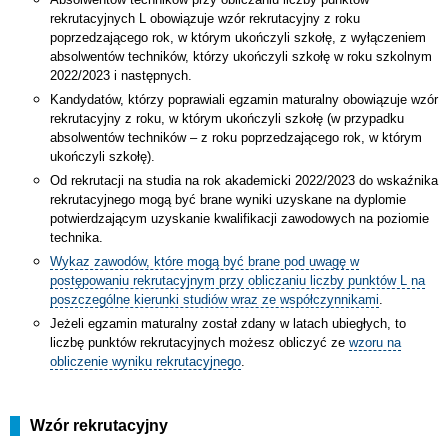
rekrutacyjnych L obowiązuje wzór rekrutacyjny z roku
poprzedzającego rok, w którym ukończyli szkołę, z wyłączeniem
absolwentów techników, którzy ukończyli szkołę w roku szkolnym
2022/2023 i następnych.
Kandydatów, którzy poprawiali egzamin maturalny obowiązuje wzór
rekrutacyjny z roku, w którym ukończyli szkołę (w przypadku
absolwentów techników – z roku poprzedzającego rok, w którym
ukończyli szkołę).
Od rekrutacji na studia na rok akademicki 2022/2023 do wskaźnika
rekrutacyjnego mogą być brane wyniki uzyskane na dyplomie
potwierdzającym uzyskanie kwalifikacji zawodowych na poziomie
technika.
Wykaz zawodów, które mogą być brane pod uwagę w
postępowaniu rekrutacyjnym przy obliczaniu liczby punktów L na
poszczególne kierunki studiów wraz ze współczynnikami
.
Jeżeli egzamin maturalny został zdany w latach ubiegłych, to
liczbę punktów rekrutacyjnych możesz obliczyć ze
wzoru na
obliczenie wyniku rekrutacyjnego
.
Wzór rekrutacyjny