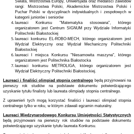
Świata, Mistrzostwa Europy, Uniwersjada oraz medaliści zawodów
rangi: Mistrzostwa Polski, Akademickie Mistrzostwa Polski i
Puchar Polski w dyscyplinach indywidualnych i zespołowych w
kategorii juniorów i seniorów
laureaci Konkursu "Matematyka stosowana", którego
organizatorem jest Centrum SIGNUM przy Wydziale Informatyki
Politechniki Białostockiej
laureaci konkursu EL-ROBO-MECH, którego organizatorem jest
Wydział Elektryczny oraz Wydział Mechaniczny Politechniki
Białostockiej
laureaci I miejsca Konkursu "Niesamowita maszyna", którego
organizatorem jest Politechnika Białostocka
laureaci konkursu METROLIGA, którego organizatorem jest
Wydział Elektryczny Politechniki Białostockiej.
Laureaci i finaliści olimpiad stopnia centralnego
będą przyjmowani na
pierwszy rok studiów na podstawie dokumentu potwierdzającego
uzyskanie tytułu finalisty lub laureata olimpiady stopnia centralnego.
Z uprawnień tych mogą korzystać finaliści i laureaci olimpiad stopnia
centralnego tylko w roku, w którym zdawali egzamin maturalny.
Laureaci Międzynarodowego Konkursu Umiejętności Statystycznych
będą przyjmowani na pierwszy rok studiów na podstawie dokumentu
potwierdzającego uzyskanie tytułu laureata Konkursu.