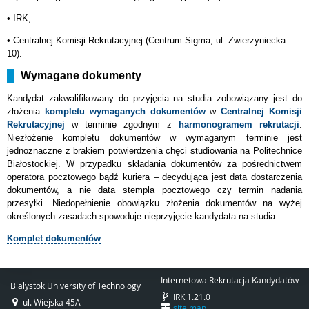
• IRK,
•
Centralnej Komisji Rekrutacyjnej (Centrum Sigma, ul. Zwierzyniecka
10).
Wymagane dokumenty
Kandydat
zakwalifikowany do przyjęcia na studia zobowiązany jest do
złożenia
kompletu wymaganych dokumentów
w
Centralnej Komisji
Rekrutacyjnej
w terminie zgodnym z
harmonogramem rekrutacji
.
Niezłożenie kompletu dokumentów w wymaganym terminie jest
jednoznaczne z brakiem potwierdzenia chęci studiowania na Politechnice
Białostockiej. W przypadku składania dokumentów za pośrednictwem
operatora pocztowego bądź kuriera – decydująca jest data dostarczenia
dokumentów, a nie data stempla pocztowego czy termin nadania
przesyłki. Niedopełnienie obowiązku złożenia dokumentów na wyżej
określonych zasadach spowoduje nieprzyjęcie kandydata na studia.
Komplet dokumentów
Internetowa Rekrutacja Kandydatów
Bialystok University of Technology
IRK 1.21.0
ul. Wiejska 45A
site map