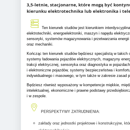
3,5-letnie, stacjonarne, które mogą być konty
kierunku elektrotechnika lub elektronika i te
Ten kierunek studiów jest kierunkiem interdyscypli
elektrotechniki, energoelektroniki, maszyn i napędu elektryczn
sensoryki, systemów magazynowania i przetwarzania energii e
oraz mechaniki.
Kończąc ten kierunek studiów będziesz specjalistą w takic
systemy ładowania pojazdów elektrycznych, magazyny energi
trakcji elektrycznej, sensoryka oraz diagnostyka w pojazdac
i elektroniczne pojazdów, systemy bezpieczeństwa i komfortu
indywidualnego i masowego, w tym także w zakresie zasad p
Będziesz również wyposażony w kompetencje miękkie, między
intelektualnej, ekonomiczne i prawne podstawy przedsiębiorc
i w zespole.
PERSPEKTYWY ZATRUDNIENIA:
zakłady oraz jednostki projektowe i konstrukcyjne, któ