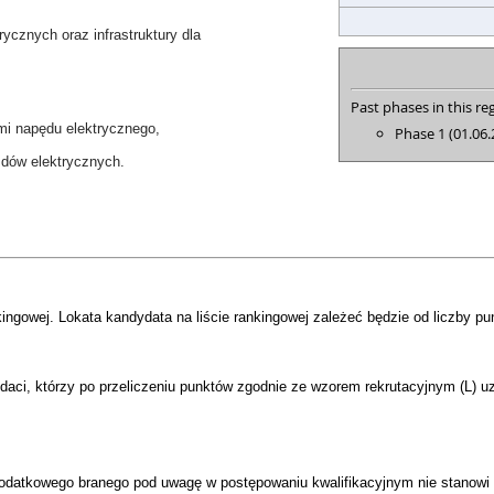
rycznych oraz infrastruktury dla
Past phases in this reg
ami napędu elektrycznego,
Phase 1 (01.06.
azdów elektrycznych.
ngowej. Lokata kandydata na liście rankingowej zależeć będzie od liczby pu
daci, którzy po przeliczeniu punktów zgodnie ze wzorem rekrutacyjnym (L) uz
dodatkowego branego pod uwagę w postępowaniu kwalifikacyjnym nie stanowi p