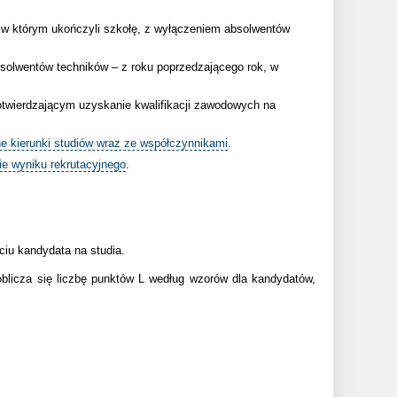
, w którym ukończyli szkołę, z wyłączeniem absolwentów
bsolwentów techników – z roku poprzedzającego rok, w
otwierdzającym uzyskanie kwalifikacji zawodowych na
e kierunki studiów wraz ze współczynnikami
.
ie wyniku rekrutacyjnego
.
ciu kandydata na studia.
oblicza się liczbę punktów L według wzorów dla kandydatów,