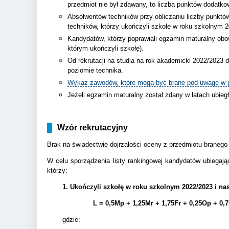
przedmiot nie był zdawany, to liczba punktów dodatko
Absolwentów techników przy obliczaniu liczby punktó
techników, którzy ukończyli szkołę w roku szkolnym 
Kandydatów, którzy poprawiali egzamin maturalny obo
którym ukończyli szkołę).
Od rekrutacji na studia na rok akademicki 2022/2023
poziomie technika.
Wykaz zawodów, które mogą być brane pod uwagę w po
Jeżeli egzamin maturalny został zdany w latach ubieg
Wzór rekrutacyjny
Brak na świadectwie dojrzałości oceny z przedmiotu branego
W celu sporządzenia listy rankingowej kandydatów ubiegają
którzy:
1. Ukończyli szkołę w roku szkolnym 2022/2023 i na
L = 0,5Mp + 1,25Mr + 1,75Fr + 0,25Op + 0,
gdzie: