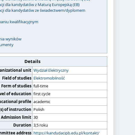
acji dla kandydatów z Maturą Europejską (EB)
kacji dla kandydatów ze świadectwem/dyplomem
waniu kwalifikacyjnym
enia wyników
umenty
Details
anizational unit
Wydział Elektryczny
Field of studies
Elektromobilność
Form of studies
full-time
vel of education
first cycle
cational profile
academic
) of instruction
Polish
Admission limit
30
Duration
3,5 roku
mmittee address
https://kandydacipb.edu.pl/kontakt/