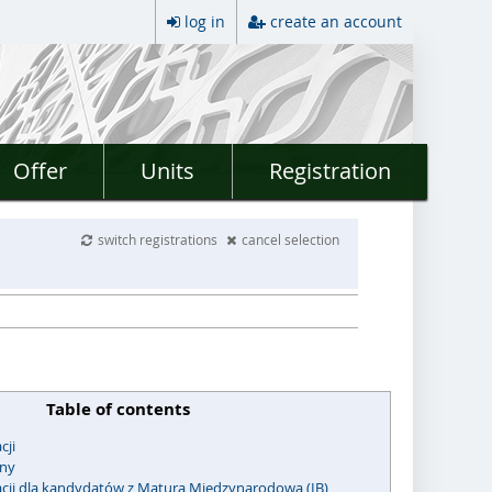
log in
create an account
Offer
Units
Registration
switch registrations
cancel selection
Table of contents
cji
jny
acji dla kandydatów z Maturą Międzynarodową (IB)