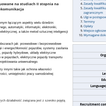
nuowane na studiach II stopnia na
Zasady kwalifik
Zasady kwalifi
lekomunikacja
zagranicznym
Ulgi w postępo
Terminy
narnym łączącym aspekty wielu dziedzin:
Opłaty
ego, automatyki, informatyki, elektroniki,
Miejsce ogłosz
lektrycznej, a także metod sztucznej inteligencji
Wymagane dok
h obszarach jak: przewodowe i bezprzewodowe
i i energochłonność pojazdów, systemy zasilania
h, pojazdy hybrydowe, układy elektryczne
Org
 w pojazdach, elektryczne pojazdy transportu
rojektowania uniwersalnego.
 innymi takie jak ochrona własności
Le
zości, umiejętności pracy samodzielnej
Edu
Language(s
rych działalność związana jest z szeroko pojętą
Recruitment co