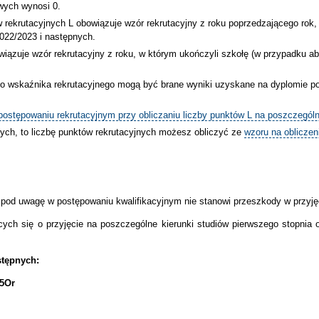
wych wynosi 0.
w rekrutacyjnych L obowiązuje wzór rekrutacyjny z roku poprzedzającego rok
2022/2023 i następnych.
wiązuje wzór rekrutacyjny z roku, w którym ukończyli szkołę (w przypadku a
 do wskaźnika rekrutacyjnego mogą być brane wyniki uzyskane na dyplomie p
stępowaniu rekrutacyjnym przy obliczaniu liczby punktów L na poszczególn
łych, to liczbę punktów rekrutacyjnych możesz obliczyć ze
wzoru na obliczen
 pod uwagę w postępowaniu kwalifikacyjnym nie stanowi przeszkody w przyję
cych się o przyjęcie na poszczególne kierunki studiów pierwszego stopnia 
stępnych:
75Or