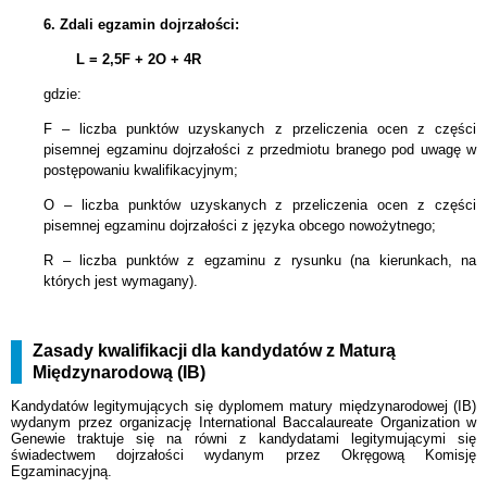
6.
Zdali egzamin dojrzałości:
L = 2,5F + 2
O + 4R
gdzie:
F – liczba punktów uzyskanych z przeliczenia ocen z części
pisemnej egzaminu dojrzałości z przedmiotu branego pod uwagę w
postępowaniu kwalifikacyjnym;
O – liczba punktów uzyskanych z przeliczenia ocen z części
pisemnej egzaminu dojrzałości z języka obcego nowożytnego;
R – liczba punktów z egzaminu z rysunku (na kierunkach, na
których jest wymagany).
Zasady kwalifikacji dla kandydatów z Maturą
Międzynarodową (IB)
Kandydatów legitymujących się dyplomem matury międzynarodowej (IB)
wydanym przez organizację International Baccalaureate Organization w
Genewie traktuje się na równi z kandydatami legitymującymi się
świadectwem dojrzałości wydanym przez Okręgową Komisję
Egzaminacyjną.