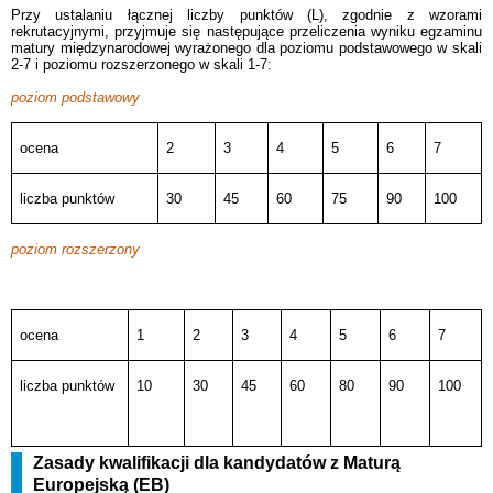
Przy ustalaniu łącznej liczby punktów (L), zgodnie z wzorami
rekrutacyjnymi, przyjmuje się następujące przeliczenia wyniku egzaminu
matury międzynarodowej wyrażonego dla poziomu podstawowego w skali
2-7 i poziomu rozszerzonego w skali 1-7:
poziom podstawowy
ocena
2
3
4
5
6
7
liczba punktów
30
45
60
75
90
100
poziom rozszerzony
ocena
1
2
3
4
5
6
7
liczba punktów
10
30
45
60
80
90
100
Zasady kwalifikacji dla kandydatów z Maturą
Europejską (EB)