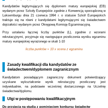
Kandydatów legitymujących się dyplomem matury europejskiej (EB)
wydanym przez Szkoły Europejskie zgodnie z Konwencją sporządzoną w
Luksemburgu dnia 21 czerwca 1994 r. o statusie Szkół Europejskich
traktuje się na równi z kandydatami legitymującymi się świadectwem
dojrzałości wydanym przez Okręgową Komisję Egzaminacyjną.
Przy ustalaniu łącznej liczby punktów (L), zgodnie z wzorami
rekrutacyjnymi, przyjmuje się następujące przeliczenia wyniku egzaminu
matury europejskiej wyrażonego w skali 1-10
liczba punktów = 10 x ocena z egzaminu
Zasady kwalifikacji dla kandydatów ze
świadectwem/dyplomem zagranicznym
Kandydatom posiadającym zagraniczny dokument potwierdzający
uzyskane wykształcenie wynik rekrutacyjny przeliczany jest
indywidualnie, na podstawie wcześniej dostarczonego na Uczelnię
świadectwa/dyplomu.
Ulgi w postępowaniu kwalifikacyjnym
Do przyjęcia na studia z pominięciem konkursu świadectw