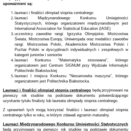
upoważnieni są:
laureaci i finaliści olimpiad stopnia centralnego
laureaci Międzynarodowego Konkursu Umiejętności
Statystycznych, którego organizatorem międzynarodowym jest
International Association for Statistical Education (IASE)
uczestnicy zawodów rangi: Igrzyska Olimpijskie, Mistrzostwa
Świata, Mistrzostwa Europy, Uniwersjada oraz medaliści zawodów
rangi: Mistrzostwa Polski, Akademickie Mistrzostwa Polski i
Puchar Polski w dyscyplinach indywidualnych i zespołowych w
kategorii juniorów i seniorów
laureaci Konkursu "Matematyka stosowana", którego
organizatorem jest Centrum SIGNUM przy Wydziale Informatyki
Politechniki Białostockiej
laureaci I miejsca Konkursu "Niesamowita maszyna", którego
organizatorem jest Politechnika Białostocka.
Laureaci i finaliści olimpiad stopnia centralnego
będą przyjmowani na
pierwszy rok studiów na podstawie dokumentu potwierdzającego
uzyskanie tytułu finalisty lub laureata olimpiady stopnia centralnego.
Z uprawnień tych mogą korzystać finaliści i laureaci olimpiad stopnia
centralnego tylko w roku, w którym zdawali egzamin maturalny.
Laureaci Międzynarodowego Konkursu Umiejętności Statystycznych
będą przyjmowani na pierwszy rok studiów na podstawie dokumentu