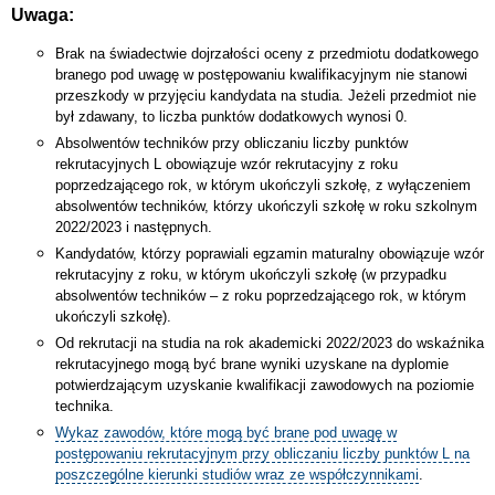
Uwaga:
Brak na świadectwie dojrzałości oceny z przedmiotu dodatkowego
branego pod uwagę w postępowaniu kwalifikacyjnym nie stanowi
przeszkody w przyjęciu kandydata na studia. Jeżeli przedmiot nie
był zdawany, to liczba punktów dodatkowych wynosi 0.
Absolwentów techników przy obliczaniu liczby punktów
rekrutacyjnych L obowiązuje wzór rekrutacyjny z roku
poprzedzającego rok, w którym ukończyli szkołę, z wyłączeniem
absolwentów techników, którzy ukończyli szkołę w roku szkolnym
2022/2023 i następnych.
Kandydatów, którzy poprawiali egzamin maturalny obowiązuje wzór
rekrutacyjny z roku, w którym ukończyli szkołę (w przypadku
absolwentów techników – z roku poprzedzającego rok, w którym
ukończyli szkołę).
Od rekrutacji na studia na rok akademicki 2022/2023 do wskaźnika
rekrutacyjnego mogą być brane wyniki uzyskane na dyplomie
potwierdzającym uzyskanie kwalifikacji zawodowych na poziomie
technika.
Wykaz zawodów, które mogą być brane pod uwagę w
postępowaniu rekrutacyjnym przy obliczaniu liczby punktów L na
poszczególne kierunki studiów wraz ze współczynnikami
.