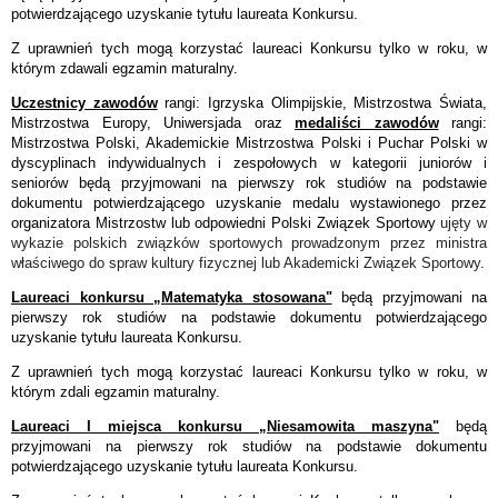
potwierdzającego uzyskanie tytułu laureata Konkursu.
Z uprawnień tych mogą korzystać laureaci Konkursu tylko w roku, w
którym zdawali egzamin maturalny.
Uczestnicy zawodów
rangi: Igrzyska Olimpijskie, Mistrzostwa Świata,
Mistrzostwa Europy, Uniwersjada oraz
medaliści zawodów
rangi:
Mistrzostwa Polski, Akademickie Mistrzostwa Polski i Puchar Polski w
dyscyplinach indywidualnych i zespołowych w kategorii juniorów i
seniorów będą przyjmowani na pierwszy rok studiów na podstawie
dokumentu potwierdzającego uzyskanie medalu wystawionego przez
organizatora Mistrzostw lub odpowiedni Polski Związek Sportowy
ujęty w
wykazie polskich związków sportowych prowadzonym przez ministra
właściwego do spraw kultury fizycznej lub Akademicki Związek Sportowy
.
Laureaci konkursu „Matematyka stosowana"
będą przyjmowani na
pierwszy rok studiów na podstawie dokumentu potwierdzającego
uzyskanie tytułu laureata Konkursu.
Z uprawnień tych mogą korzystać laureaci Konkursu tylko w roku, w
którym zdali egzamin maturalny.
Laureaci I miejsca konkursu „Niesamowita maszyna"
będą
przyjmowani na pierwszy rok studiów na podstawie dokumentu
potwierdzającego uzyskanie tytułu laureata Konkursu.