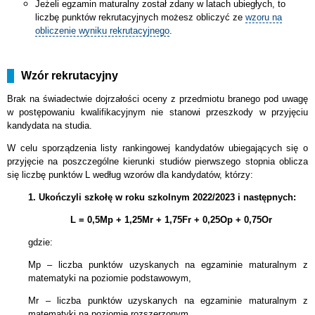
Jeżeli egzamin maturalny został zdany w latach ubiegłych, to
liczbę punktów rekrutacyjnych możesz obliczyć ze
wzoru na
obliczenie wyniku rekrutacyjnego
.
Wzór rekrutacyjny
Brak na świadectwie dojrzałości oceny z przedmiotu branego pod uwagę
w postępowaniu kwalifikacyjnym nie stanowi przeszkody w przyjęciu
kandydata na studia.
W celu sporządzenia listy rankingowej kandydatów ubiegających się o
przyjęcie na poszczególne kierunki studiów pierwszego stopnia oblicza
się liczbę punktów L według wzorów dla kandydatów, którzy:
1. Ukończyli szkołę w roku szkolnym 2022/2023 i następnych:
L = 0,5Mp + 1,25Mr + 1,75Fr + 0,25Op + 0,75Or
gdzie:
Mp – liczba punktów uzyskanych na egzaminie maturalnym z
matematyki na poziomie podstawowym,
Mr – liczba punktów uzyskanych na egzaminie maturalnym z
matematyki na poziomie rozszerzonym,