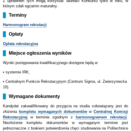
Z uprawnień tych mogą korzystać laureaci Konkursu tylko w roku, w
którym zdali egzamin maturalny.
Terminy
Harmonogram
rekrutacji
Opłaty
Opłata rekrutacyjna
Miejsce ogłoszenia wyników
Wyniki postępowania kwalifikacyjnego dostępne będą w:
• systemie IRK,
•
Centralnym Punkcie Rekrutacyjnym (Centrum Sigma, ul. Zwierzyniecka
10).
Wymagane dokumenty
Kandydat
zakwalifikowany do przyjęcia na studia zobowiązany jest do
złożenia
kompletu wymaganych dokumentów
w
Centralnej Komisji
Rekrutacyjnej
w terminie zgodnym z
harmonogramem rekrutacji
.
Niezłożenie kompletu dokumentów w wymaganym terminie jest
jednoznaczne z brakiem potwierdzenia chęci studiowania na Politechnice