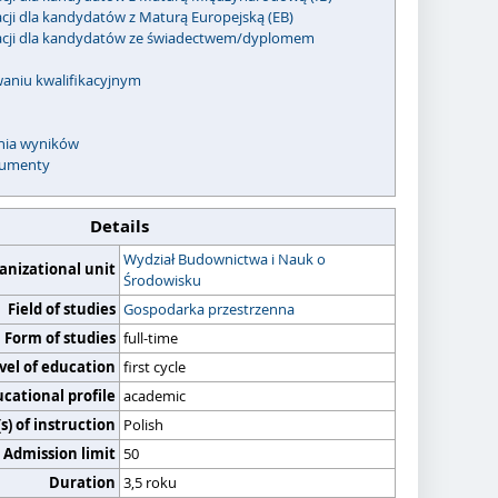
acji dla kandydatów z Maturą Europejską (EB)
kacji dla kandydatów ze świadectwem/dyplomem
waniu kwalifikacyjnym
enia wyników
umenty
Details
Wydział Budownictwa i Nauk o
anizational unit
Środowisku
Field of studies
Gospodarka przestrzenna
Form of studies
full-time
vel of education
first cycle
cational profile
academic
) of instruction
Polish
Admission limit
50
Duration
3,5 roku