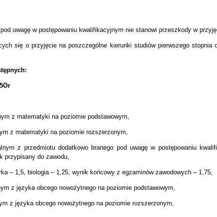
 pod uwagę w postępowaniu kwalifikacyjnym nie stanowi przeszkody w przyję
cych się o przyjęcie na poszczególne kierunki studiów pierwszego stopnia 
stępnych:
75Or
lnym z matematyki na poziomie podstawowym,
nym z matematyki na poziomie rozszerzonym,
alnym z przedmiotu dodatkowo branego pod uwagę w postępowaniu kwalif
 przypisany do zawodu,
tyka – 1,5, biologia – 1,25, wynik końcowy z egzaminów zawodowych – 1,75,
lnym z języka obcego nowożytnego na poziomie podstawowym,
nym z języka obcego nowożytnego na poziomie rozszerzonym,