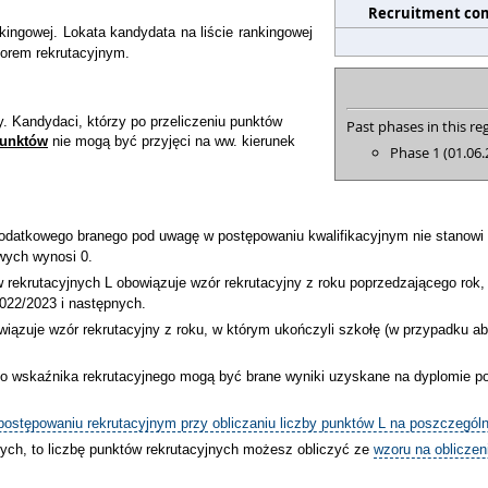
Recruitment co
ingowej. Lokata kandydata na liście rankingowej
zorem rekrutacyjnym.
. Kandydaci, którzy po przeliczeniu punktów
Past phases in this reg
punktów
nie mogą być przyjęci na ww. kierunek
Phase 1 (01.06.
dodatkowego branego pod uwagę w postępowaniu kwalifikacyjnym nie stanowi p
wych wynosi 0.
w rekrutacyjnych L obowiązuje wzór rekrutacyjny z roku poprzedzającego rok
2022/2023 i następnych.
wiązuje wzór rekrutacyjny z roku, w którym ukończyli szkołę (w przypadku a
 do wskaźnika rekrutacyjnego mogą być brane wyniki uzyskane na dyplomie p
stępowaniu rekrutacyjnym przy obliczaniu liczby punktów L na poszczególn
łych, to liczbę punktów rekrutacyjnych możesz obliczyć ze
wzoru na obliczen