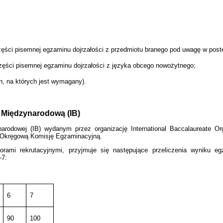
zęści pisemnej egzaminu dojrzałości z przedmiotu branego pod uwagę w post
zęści pisemnej egzaminu dojrzałości z języka obcego nowożytnego;
h, na których jest wymagany).
ą Międzynarodową (IB)
rodowej (IB) wydanym przez organizację International Baccalaureate Org
z Okręgową Komisję Egzaminacyjną.
zorami rekrutacyjnymi, przyjmuje się następujące przeliczenia wyniku
-7:
6
7
90
100