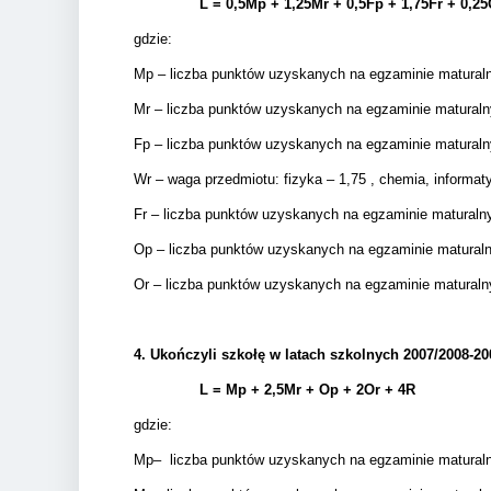
L = 0,5Mp + 1,25Mr +
0,5Fp +
1,75Fr + 0,25
gdzie:
Mp – liczba punktów uzyskanych na egzaminie matura
Mr – liczba punktów uzyskanych na egzaminie matural
Fp – liczba punktów uzyskanych na egzaminie matural
Wr – waga przedmiotu: fizyka – 1,75 , chemia, informatyk
Fr – liczba punktów uzyskanych na egzaminie matural
Op – liczba punktów uzyskanych na egzaminie matura
Or – liczba punktów uzyskanych na egzaminie matural
4.
Ukończyli szkołę w latach szkolnych 2007/2008-20
L = Mp + 2,5Mr +
Op + 2Or + 4R
gdzie:
Mp– liczba punktów uzyskanych na egzaminie matural