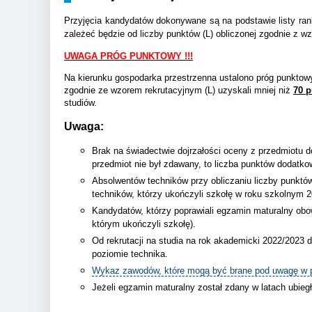
Przyjęcia kandydatów dokonywane są na podstawie listy rank
zależeć będzie od liczby punktów (L) obliczonej zgodnie z w
UWAGA PRÓG PUNKTOWY !!!
Na kierunku gospodarka przestrzenna ustalono próg punktowy
zgodnie ze wzorem rekrutacyjnym (L) uzyskali mniej niż
70 
studiów.
Uwaga:
Brak na świadectwie dojrzałości oceny z przedmiotu 
przedmiot nie był zdawany, to liczba punktów dodatko
Absolwentów techników przy obliczaniu liczby punktó
techników, którzy ukończyli szkołę w roku szkolnym 
Kandydatów, którzy poprawiali egzamin maturalny obo
którym ukończyli szkołę).
Od rekrutacji na studia na rok akademicki 2022/2023
poziomie technika.
Wykaz zawodów, które mogą być brane pod uwagę w po
Jeżeli egzamin maturalny został zdany w latach ubieg