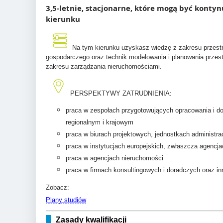
3,5-letnie, stacjonarne, które mogą być konty
kierunku
Na tym kierunku uzyskasz wiedzę z zakresu przestr
gospodarczego oraz technik modelowania i planowania przes
zakresu zarządzania nieruchomościami.
PERSPEKTYWY ZATRUDNIENIA:
praca w zespołach przygotowujących opracowania i d
regionalnym i krajowym
praca w biurach projektowych, jednostkach administra
praca w instytucjach europejskich, zwłaszcza agencja
praca w agencjach nieruchomości
praca w firmach konsultingowych i doradczych oraz in
Zobacz:
Plany studiów
Zasady kwalifikacji