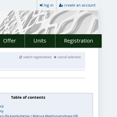
log in
create an account
Offer
Units
Registration
switch registrations
cancel selection
Table of contents
cji
jny
acji dla kandydatów z Maturą Międzynarodową (IB)