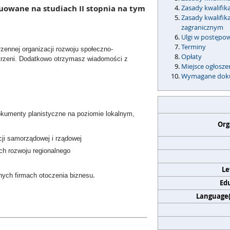
nuowane na studiach II stopnia na tym
Zasady kwalifik
Zasady kwalifi
zagranicznym
Ulgi w postępo
Terminy
zennej organizacji rozwoju społeczno-
Opłaty
trzeni. Dodatkowo otrzymasz wiadomości z
Miejsce ogłosz
Wymagane dok
okumenty planistyczne na poziomie lokalnym,
Org
cji samorządowej i rządowej
ch rozwoju regionalnego
Le
.
nych firmach otoczenia biznesu
Edu
Language(s