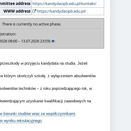
mmittee address
https://kandydacipb.edu.pl/kontakt/
WWW address
https://kandydacipb.edu.pl/
There is currently no active phase.
istration:
2026 08:00 – 13.07.2026 23:59)
rzeszkody w przyjęciu kandydata na studia. Jeżeli
, w którym ukończyli szkołę, z wyłączeniem absolwentów
bsolwentów techników – z roku poprzedzającego rok, w
otwierdzającym uzyskanie kwalifikacji zawodowych na
e kierunki studiów wraz ze współczynnikami
.
ie wyniku rekrutacyjnego
.