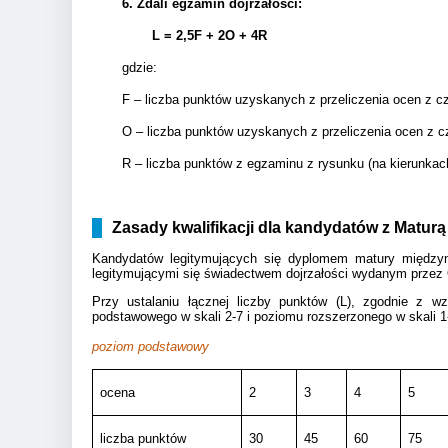
6.
Zdali egzamin dojrzałości:
L = 2,5F + 2
O + 4R
gdzie:
F – liczba punktów uzyskanych z przeliczenia ocen z c
O – liczba punktów uzyskanych z przeliczenia ocen z c
R – liczba punktów z egzaminu z rysunku (na kierunkac
Zasady kwalifikacji dla kandydatów z Matur
Kandydatów legitymujących się dyplomem matury międzyna
legitymującymi się świadectwem dojrzałości wydanym prze
Przy ustalaniu łącznej liczby punktów (L), zgodnie z w
podstawowego w skali 2-7 i poziomu rozszerzonego w skali 1
poziom podstawowy
ocena
2
3
4
5
liczba punktów
30
45
60
75