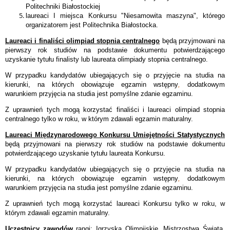
Politechniki Białostockiej
laureaci I miejsca Konkursu "Niesamowita maszyna", którego
organizatorem jest Politechnika Białostocka.
Laureaci i finaliści olimpiad stopnia centralnego
będą przyjmowani na
pierwszy rok studiów na podstawie dokumentu potwierdzającego
uzyskanie tytułu finalisty lub laureata olimpiady stopnia centralnego.
W przypadku kandydatów ubiegających się o przyjęcie na studia na
kierunki, na których obowiązuje egzamin wstępny
,
dodatkowym
warunkiem przyjęcia na studia jest pomyślne zdanie egzaminu.
Z uprawnień tych mogą korzystać finaliści i laureaci olimpiad stopnia
centralnego tylko w roku, w którym zdawali egzamin maturalny.
Laureaci Międzynarodowego Konkursu Umiejętności Statystycznych
będą przyjmowani na pierwszy rok studiów na podstawie dokumentu
potwierdzającego uzyskanie tytułu laureata Konkursu.
W przypadku kandydatów ubiegających się o przyjęcie na studia na
kierunki, na których obowiązuje egzamin wstępny
,
dodatkowym
warunkiem przyjęcia na studia jest pomyślne zdanie egzaminu.
Z uprawnień tych mogą korzystać laureaci Konkursu tylko w roku, w
którym zdawali egzamin maturalny.
Uczestnicy zawodów
rangi: Igrzyska Olimpijskie, Mistrzostwa Świata,