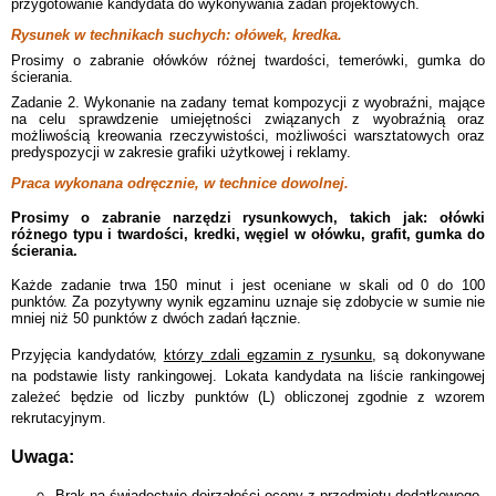
przygotowanie kandydata do wykonywania zadań projektowych.
Rysunek w technikach suchych: ołówek, kredka.
Prosimy o zabranie ołówków różnej twardości, temerówki, gumka do
ścierania.
Zadanie 2. Wykonanie na zadany temat kompozycji z wyobraźni, mające
na celu sprawdzenie umiejętności związanych z wyobraźnią oraz
możliwością kreowania rzeczywistości, możliwości warsztatowych oraz
predyspozycji w zakresie grafiki użytkowej i reklamy.
Praca wykonana odręcznie, w technice
dowolnej
.
Prosimy o zabranie narzędzi rysunkowych, takich jak: ołówki
różnego typu i twardości, kredki, węgiel w ołówku, grafit, gumka do
ścierania.
Każde zadanie trwa 150 minut i jest oceniane w skali od 0 do 100
punktów. Za pozytywny wynik egzaminu uznaje się zdobycie w sumie nie
mniej niż 50 punktów z dwóch zadań łącznie.
Przyjęcia kandydatów,
którzy zdali egzamin z rysunku
, są dokonywane
na podstawie listy rankingowej. Lokata kandydata na liście rankingowej
zależeć będzie od liczby punktów (L) obliczonej zgodnie z wzorem
rekrutacyjnym.
Uwaga:
Brak na świadectwie dojrzałości oceny z przedmiotu dodatkowego