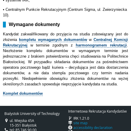
• systemie IRK,
•
Centralnym Punkcie Rekrutacyjnym (Centrum Sigma, ul. Zwierzyniecka
10).
Wymagane dokumenty
Kandydat
zakwalifikowany do przyjęcia na studia zobowiązany jest do
złożenia
kompletu wymaganych dokumentów
w
Centralnej Komisji
Rekrutacyjnej
w terminie zgodnym z
harmonogramem rekrutacji
.
Niezłożenie kompletu dokumentów w wymaganym terminie jest
jednoznaczne z brakiem potwierdzenia chęci studiowania na Politechnice
Białostockiej. W przypadku składania dokumentów za pośrednictwem
operatora pocztowego bądź kuriera – decydująca jest data dostarczenia
dokumentów, a nie data stempla pocztowego czy termin nadania
przesyłki. Niedopełnienie obowiązku złożenia dokumentów na wyżej
określonych zasadach spowoduje nieprzyjęcie kandydata na studia.
Komplet dokumentów
Internetowa Rekrutacja Kandydatów
Bialystok University of Technology
IRK 1.21.0
ul. Wiejska 45A
site map
15-351 Białystok
accessibility declaration
tel: 85 746 90 00