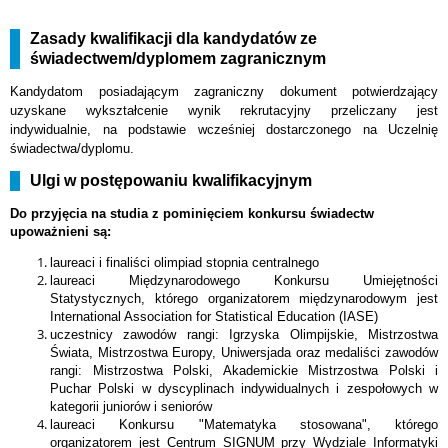
Zasady kwalifikacji dla kandydatów ze
świadectwem/dyplomem zagranicznym
Kandydatom posiadającym zagraniczny dokument potwierdzający
uzyskane wykształcenie wynik rekrutacyjny przeliczany jest
indywidualnie, na podstawie wcześniej dostarczonego na Uczelnię
świadectwa/dyplomu.
Ulgi w postępowaniu kwalifikacyjnym
Do przyjęcia na studia z pominięciem konkursu świadectw
upoważnieni są:
laureaci i finaliści olimpiad stopnia centralnego
laureaci Międzynarodowego Konkursu Umiejętności
Statystycznych, którego organizatorem międzynarodowym jest
International Association for Statistical Education (IASE)
uczestnicy zawodów rangi: Igrzyska Olimpijskie, Mistrzostwa
Świata, Mistrzostwa Europy, Uniwersjada oraz medaliści zawodów
rangi: Mistrzostwa Polski, Akademickie Mistrzostwa Polski i
Puchar Polski w dyscyplinach indywidualnych i zespołowych w
kategorii juniorów i seniorów
laureaci Konkursu "Matematyka stosowana", którego
organizatorem jest Centrum SIGNUM przy Wydziale Informatyki