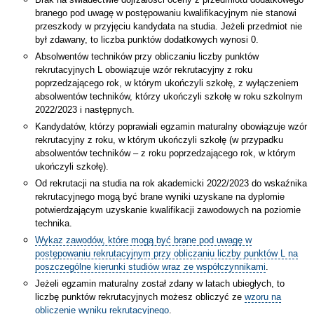
branego pod uwagę w postępowaniu kwalifikacyjnym nie stanowi
przeszkody w przyjęciu kandydata na studia. Jeżeli przedmiot nie
był zdawany, to liczba punktów dodatkowych wynosi 0.
Absolwentów techników przy obliczaniu liczby punktów
rekrutacyjnych L obowiązuje wzór rekrutacyjny z roku
poprzedzającego rok, w którym ukończyli szkołę, z wyłączeniem
absolwentów techników, którzy ukończyli szkołę w roku szkolnym
2022/2023 i następnych.
Kandydatów, którzy poprawiali egzamin maturalny obowiązuje wzór
rekrutacyjny z roku, w którym ukończyli szkołę (w przypadku
absolwentów techników – z roku poprzedzającego rok, w którym
ukończyli szkołę).
Od rekrutacji na studia na rok akademicki 2022/2023 do wskaźnika
rekrutacyjnego mogą być brane wyniki uzyskane na dyplomie
potwierdzającym uzyskanie kwalifikacji zawodowych na poziomie
technika.
Wykaz zawodów, które mogą być brane pod uwagę w
postępowaniu rekrutacyjnym przy obliczaniu liczby punktów L na
poszczególne kierunki studiów wraz ze współczynnikami
.
Jeżeli egzamin maturalny został zdany w latach ubiegłych, to
liczbę punktów rekrutacyjnych możesz obliczyć ze
wzoru na
obliczenie wyniku rekrutacyjnego
.