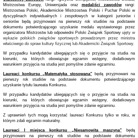
Mistrzostwa Europy, Uniwersjada oraz
medaliści zawodów
rangi:
Mistrzostwa Polski, Akademickie Mistrzostwa Polski i Puchar Polski w
dyscyplinach indywidualnych i zespołowych w kategorii juniorów i
seniorów będą przyjmowani na pierwszy rok studiów na podstawie
dokumentu potwierdzającego uzyskanie medalu wystawionego przez
organizatora Mistrzostw lub odpowiedni Polski Związek Sportowy
ujęty w
wykazie polskich związków sportowych prowadzonym przez ministra
właściwego do spraw kultury fizycznej lub Akademicki Związek Sportowy
.
W przypadku kandydatów ubiegających się o przyjęcie na studia na
kierunki, na których obowiązuje egzamin wstępny
,
dodatkowym
warunkiem przyjęcia na studia jest pomyślne zdanie egzaminu.
Laureaci konkursu „Matematyka stosowana"
będą przyjmowani na
pierwszy rok studiów na podstawie dokumentu potwierdzającego
uzyskanie tytułu laureata Konkursu.
W przypadku kandydatów ubiegających się o przyjęcie na studia na
kierunki, na których obowiązuje egzamin wstępny
,
dodatkowym
warunkiem przyjęcia na studia jest pomyślne zdanie egzaminu.
Z uprawnień tych mogą korzystać laureaci Konkursu tylko w roku, w
którym zdali egzamin maturalny.
Laureaci I miejsca konkursu „Niesamowita maszyna"
będą
przyjmowani na pierwszy rok studiów na podstawie dokumentu