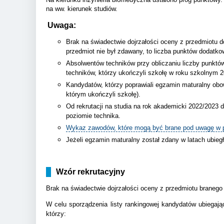
na ww. kierunek studiów.
Uwaga:
Brak na świadectwie dojrzałości oceny z przedmiotu 
przedmiot nie był zdawany, to liczba punktów dodatko
Absolwentów techników przy obliczaniu liczby punktó
techników, którzy ukończyli szkołę w roku szkolnym 
Kandydatów, którzy poprawiali egzamin maturalny obo
którym ukończyli szkołę).
Od rekrutacji na studia na rok akademicki 2022/2023
poziomie technika.
Wykaz zawodów, które mogą być brane pod uwagę w po
Jeżeli egzamin maturalny został zdany w latach ubieg
Wzór rekrutacyjny
Brak na świadectwie dojrzałości oceny z przedmiotu branego
W celu sporządzenia listy rankingowej kandydatów ubiegają
którzy: