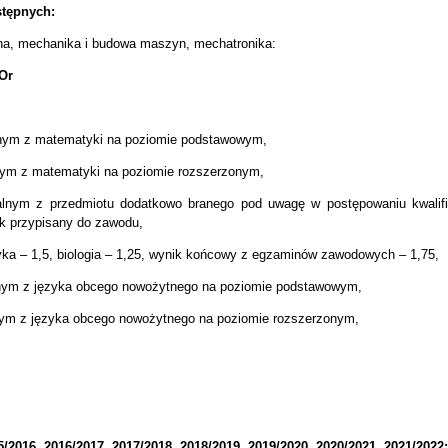
stępnych:
czna, mechanika i budowa maszyn, mechatronika:
5Or
lnym z matematyki na poziomie podstawowym,
nym z matematyki na poziomie rozszerzonym,
alnym z przedmiotu dodatkowo branego pod uwagę w postępowaniu kwalif
 przypisany do zawodu,
tyka – 1,5, biologia – 1,25, wynik końcowy z egzaminów zawodowych – 1,75,
lnym z języka obcego nowożytnego na poziomie podstawowym,
nym z języka obcego nowożytnego na poziomie rozszerzonym,
2016, 2016/2017, 2017/2018, 2018/2019, 2019/2020, 2020/2021, 2021/2022: