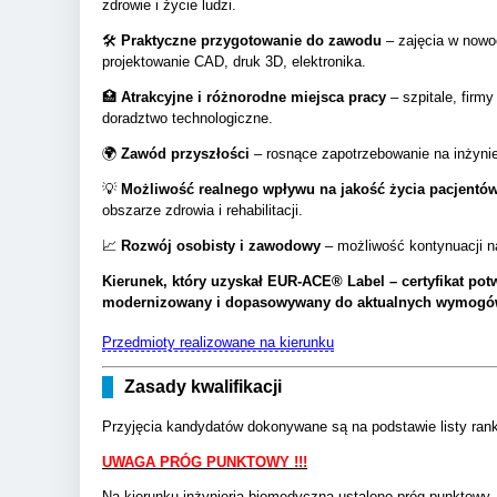
zdrowie i życie ludzi.
🛠️
Praktyczne przygotowanie do zawodu
– zajęcia w nowo
projektowanie CAD, druk 3D, elektronika.
🏥
Atrakcyjne i różnorodne miejsca pracy
– szpitale, firmy
doradztwo technologiczne.
🌍
Zawód przyszłości
– rosnące zapotrzebowanie na inżyni
💡
Możliwość realnego wpływu na jakość życia pacjentó
obszarze zdrowia i rehabilitacji.
📈
Rozwój osobisty i zawodowy
– możliwość kontynuacji na
Kierunek, który uzyskał EUR-ACE® Label – certyfikat po
modernizowany i dopasowywany do aktualnych wymogów
Przedmioty realizowane na kierunku
Zasady kwalifikacji
Przyjęcia kandydatów dokonywane są na podstawie listy ranki
UWAGA PRÓG PUNKTOWY !!!
Na kierunku inżynieria biomedyczna ustalono próg punktowy.