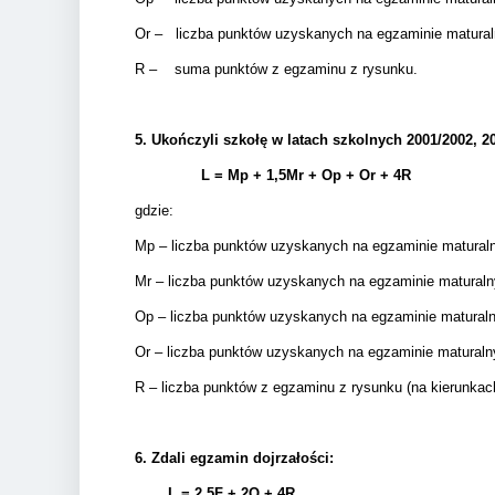
Or – liczba punktów uzyskanych na egzaminie matura
R – suma punktów z egzaminu z rysunku.
5.
Ukończyli szkołę w latach szkolnych 2001/2002, 20
L = Mp + 1,5Mr +
Op + Or + 4R
gdzie:
Mp – liczba punktów uzyskanych na egzaminie matural
Mr – liczba punktów uzyskanych na egzaminie matural
Op – liczba punktów uzyskanych na egzaminie matura
Or – liczba punktów uzyskanych na egzaminie matural
R – liczba punktów z egzaminu z rysunku (na kierunkac
6.
Zdali egzamin dojrzałości:
L = 2,5F + 2
O + 4R