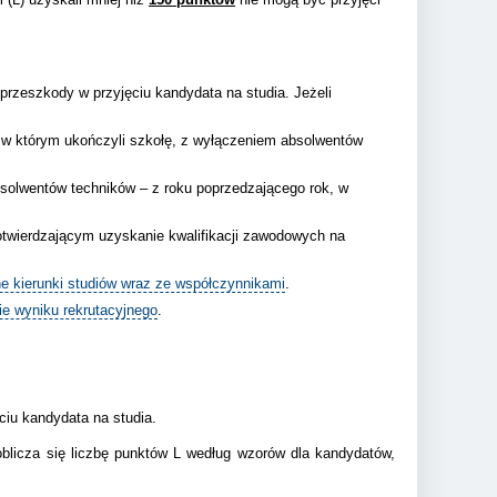
rzeszkody w przyjęciu kandydata na studia. Jeżeli
, w którym ukończyli szkołę, z wyłączeniem absolwentów
bsolwentów techników – z roku poprzedzającego rok, w
otwierdzającym uzyskanie kwalifikacji zawodowych na
e kierunki studiów wraz ze współczynnikami
.
ie wyniku rekrutacyjnego
.
ciu kandydata na studia.
oblicza się liczbę punktów L według wzorów dla kandydatów,