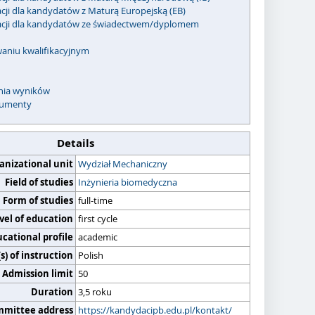
acji dla kandydatów z Maturą Europejską (EB)
kacji dla kandydatów ze świadectwem/dyplomem
waniu kwalifikacyjnym
enia wyników
umenty
Details
anizational unit
Wydział Mechaniczny
Field of studies
Inżynieria biomedyczna
Form of studies
full-time
vel of education
first cycle
cational profile
academic
) of instruction
Polish
Admission limit
50
Duration
3,5 roku
mmittee address
https://kandydacipb.edu.pl/kontakt/