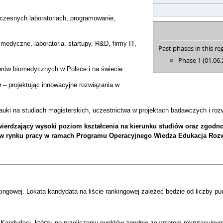
czesnych laboratoriach, programowanie,
 medyczne, laboratoria, startupy, R&D, firmy IT,
Past phases in this reg
Phase 1 (01.06.
erów biomedycznych w Polsce i na świecie.
w
– projektując innowacyjne rozwiązania w
uki na studiach magisterskich, uczestnictwa w projektach badawczych i rozw
twierdzający wysoki poziom kształcenia na kierunku studiów oraz zgodn
 rynku pracy w ramach Programu Operacyjnego Wiedza Edukacja Rozw
ngowej. Lokata kandydata na liście rankingowej zależeć będzie od liczby pu
 Kandydaci, którzy po przeliczeniu punktów zgodnie ze wzorem rekrutacyjnym