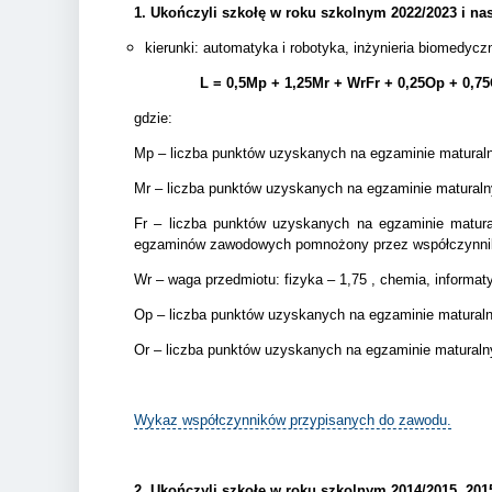
1. Ukończyli szkołę w roku szkolnym 2022/2023 i na
kierunki: automatyka i robotyka, inżynieria biomedy
L = 0,5Mp + 1,25Mr + WrFr + 0,25Op + 0,7
gdzie:
Mp – liczba punktów uzyskanych na egzaminie matura
Mr – liczba punktów uzyskanych na egzaminie matural
Fr – liczba punktów uzyskanych na egzaminie matur
egzaminów zawodowych pomnożony przez współczynnik
Wr – waga przedmiotu: fizyka – 1,75 , chemia, informa
Op – liczba punktów uzyskanych na egzaminie matura
Or – liczba punktów uzyskanych na egzaminie matural
Wykaz współczynników przypisanych do zawodu.
2.
Ukończyli szkołę w roku szkolnym 2014/2015, 2015/