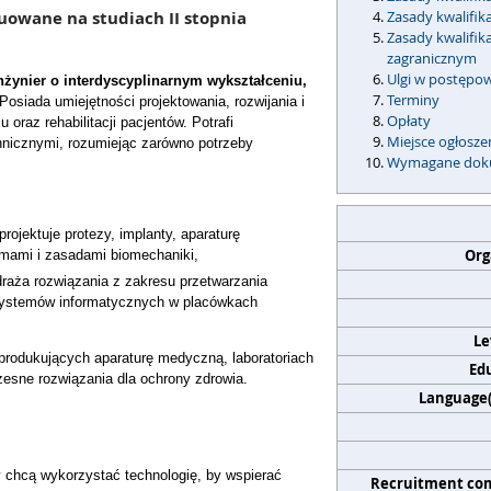
nuowane na studiach II stopnia
Zasady kwalifik
Zasady kwalifi
zagranicznym
Ulgi w postępo
nżynier o interdyscyplinarnym wykształceniu,
Terminy
Posiada umiejętności projektowania, rozwijania i
Opłaty
oraz rehabilitacji pacjentów. Potrafi
Miejsce ogłosz
chnicznymi, rozumiejąc zarówno potrzeby
Wymagane dok
projektuje protezy, implanty, aparaturę
Org
ormami i zasadami biomechaniki,
draża rozwiązania z zakresu przetwarzania
 systemów informatycznych w placówkach
Le
 produkujących aparaturę medyczną, laboratoriach
Edu
sne rozwiązania dla ochrony zdrowia.
Language(s
zy chcą wykorzystać technologię, by wspierać
Recruitment co