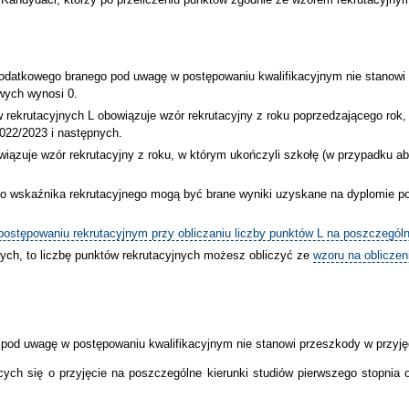
dodatkowego branego pod uwagę w postępowaniu kwalifikacyjnym nie stanowi p
wych wynosi 0.
w rekrutacyjnych L obowiązuje wzór rekrutacyjny z roku poprzedzającego rok
2022/2023 i następnych.
wiązuje wzór rekrutacyjny z roku, w którym ukończyli szkołę (w przypadku a
 do wskaźnika rekrutacyjnego mogą być brane wyniki uzyskane na dyplomie p
stępowaniu rekrutacyjnym przy obliczaniu liczby punktów L na poszczególn
łych, to liczbę punktów rekrutacyjnych możesz obliczyć ze
wzoru na obliczen
 pod uwagę w postępowaniu kwalifikacyjnym nie stanowi przeszkody w przyję
cych się o przyjęcie na poszczególne kierunki studiów pierwszego stopnia 