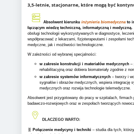
3,5-letnie, stacjonarne, które mogą być konty
Absolwent kierunku
inżynieria biomedyczna
to i
łączącym wiedzę techniczną, informatyczną i medyczną.
obsługi technologii wykorzystywanych w diagnostyce, leczeniu 
współpracować z lekarzami, fizjoterapeutami i zespołami te
medyczne, jak i możliwości technologiczne.
W zależności od wybranej specjalności:
w zakresie konstrukcji i materiałów medycznych
– 
rehabilitacyjną oraz dobiera biomateriały zgodnie z n
w zakresie systemów informatycznych
– tworzy i w
sygnałów i obrazów medycznych, wspiera integrację
medycznych oraz rozwija technologie telemedyczne.
Absolwent jest przygotowany do pracy w szpitalach, firmach
badawczo-rozwojowych oraz w zespołach tworzących nowocze
DLACZEGO WARTO:
🧬
Połączenie medycyny i techniki
– studia dla tych, któr