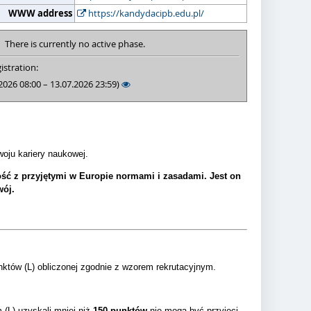
WWW address
https://kandydacipb.edu.pl/
There is currently no active phase.
istration:
2026 08:00 – 13.07.2026 23:59)
oju kariery naukowej.
ość z przyjętymi w Europie normami i zasadami. Jest on
ój.
nktów (L) obliczonej zgodnie z wzorem rekrutacyjnym.
 (L) uzyskali mniej niż
150 punktów
nie mogą być przyjęci