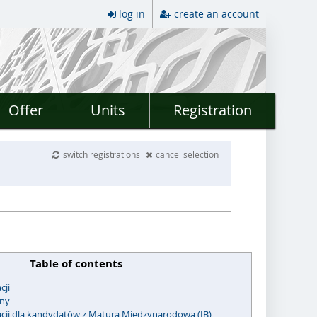
log in
create an account
Offer
Units
Registration
switch registrations
cancel selection
Table of contents
cji
jny
acji dla kandydatów z Maturą Międzynarodową (IB)