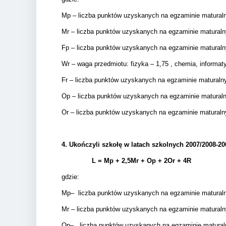
Mp – liczba punktów uzyskanych na egzaminie matura
Mr – liczba punktów uzyskanych na egzaminie matural
Fp – liczba punktów uzyskanych na egzaminie matural
Wr – waga przedmiotu: fizyka – 1,75 , chemia, informatyk
Fr – liczba punktów uzyskanych na egzaminie matural
Op – liczba punktów uzyskanych na egzaminie matura
Or – liczba punktów uzyskanych na egzaminie matural
4.
Ukończyli szkołę w latach szkolnych 2007/2008-20
L = Mp + 2,5Mr +
Op + 2Or + 4R
gdzie:
Mp– liczba punktów uzyskanych na egzaminie matural
Mr – liczba punktów uzyskanych na egzaminie matura
Op– liczba punktów uzyskanych na egzaminie matura