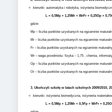
kierunki: automatyka i robotyka, inżynieria biomedy
L = 0,5Mp + 1,25Mr + WrFr + 0,25Op + 0,7
gdzie:
Mp – liczba punktów uzyskanych na egzaminie matura
Mr – liczba punktów uzyskanych na egzaminie matural
Fr – liczba punktów uzyskanych na egzaminie matural
Wr – waga przedmiotu: fizyka – 1,75 , chemia, informatyk
Op – liczba punktów uzyskanych na egzaminie matura
Or – liczba punktów uzyskanych na egzaminie matural
3.
Ukończyli szkołę w latach szkolnych 2009/2010, 20
kierunki: inżynieria biomedyczna, inżynieria materia
L = 0,5Mp + 1,25Mr + 0,5
Fp +
WrFr + 0,25O
gdzie: