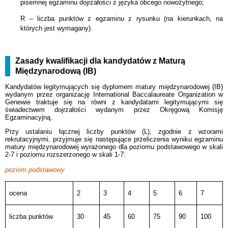
pisemnej egzaminu dojrzałości z języka obcego nowożytnego;
R – liczba punktów z egzaminu z rysunku (na kierunkach, na
których jest wymagany).
Zasady kwalifikacji dla kandydatów z Maturą
Międzynarodową (IB)
Kandydatów legitymujących się dyplomem matury międzynarodowej (IB)
wydanym przez organizację International Baccalaureate Organization w
Genewie traktuje się na równi z kandydatami legitymującymi się
świadectwem dojrzałości wydanym przez Okręgową Komisję
Egzaminacyjną.
Przy ustalaniu łącznej liczby punktów (L), zgodnie z wzorami
rekrutacyjnymi, przyjmuje się następujące przeliczenia wyniku egzaminu
matury międzynarodowej wyrażonego dla poziomu podstawowego w skali
2-7 i poziomu rozszerzonego w skali 1-7:
poziom podstawowy
ocena
2
3
4
5
6
7
liczba punktów
30
45
60
75
90
100