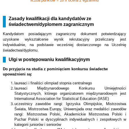
liczba punktów = 10 x ocena z egzaminu
Zasady kwalifikacji dla kandydatów ze
świadectwem/dyplomem zagranicznym
Kandydatom posiadającym zagraniczny dokument potwierdzający
uzyskane wykształcenie wynik rekrutacyjny przeliczany jest
indywidualnie, na podstawie wcześniej dostarczonego na Uczelnię
świadectwa/dyplomu.
Ulgi w postępowaniu kwalifikacyjnym
Do przyjęcia na studia z pominięciem konkursu świadectw
upoważnieni są:
laureaci i finaliści olimpiad stopnia centralnego
laureaci Międzynarodowego Konkursu Umiejętności
Statystycznych, którego organizatorem międzynarodowym jest
International Association for Statistical Education (IASE)
uczestnicy zawodów rangi: Igrzyska Olimpijskie, Mistrzostwa
Świata, Mistrzostwa Europy, Uniwersjada oraz medaliści zawodów
rangi: Mistrzostwa Polski, Akademickie Mistrzostwa Polski i
Puchar Polski w dyscyplinach indywidualnych i zespołowych w
kategorii juniorów i seniorów