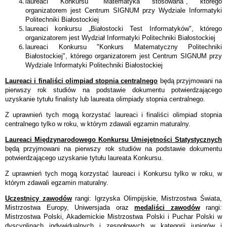
laureaci Konkursu "Matematyka stosowana", którego
organizatorem jest Centrum SIGNUM przy Wydziale Informatyki
Politechniki Białostockiej
laureaci konkursu „Białostocki Test Informatyków", którego
organizatorem jest Wydział Informatyki Politechniki Białostockiej
laureaci Konkursu "Konkurs Matematyczny Politechniki
Białostockiej", którego organizatorem jest Centrum SIGNUM przy
Wydziale Informatyki Politechniki Białostockiej
Laureaci i finaliści olimpiad stopnia centralnego
będą przyjmowani na
pierwszy rok studiów na podstawie dokumentu potwierdzającego
uzyskanie tytułu finalisty lub laureata olimpiady stopnia centralnego.
Z uprawnień tych mogą korzystać laureaci i finaliści olimpiad stopnia
centralnego tylko w roku, w którym zdawali egzamin maturalny.
Laureaci Międzynarodowego Konkursu Umiejętności Statystycznych
będą przyjmowani na pierwszy rok studiów na podstawie dokumentu
potwierdzającego uzyskanie tytułu laureata Konkursu.
Z uprawnień tych mogą korzystać laureaci i Konkursu tylko w roku, w
którym zdawali egzamin maturalny.
Uczestnicy zawodów
rangi: Igrzyska Olimpijskie, Mistrzostwa Świata,
Mistrzostwa Europy, Uniwersjada oraz
medaliści zawodów
rangi:
Mistrzostwa Polski, Akademickie Mistrzostwa Polski i Puchar Polski w
dyscyplinach indywidualnych i zespołowych w kategorii juniorów i