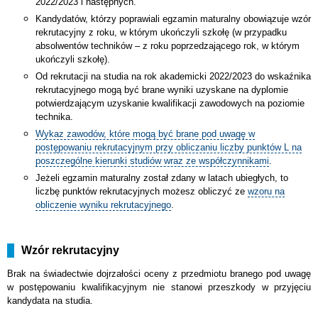
2022/2023 i następnych.
Kandydatów, którzy poprawiali egzamin maturalny obowiązuje wzór
rekrutacyjny z roku, w którym ukończyli szkołę (w przypadku
absolwentów techników – z roku poprzedzającego rok, w którym
ukończyli szkołę).
Od rekrutacji na studia na rok akademicki 2022/2023 do wskaźnika
rekrutacyjnego mogą być brane wyniki uzyskane na dyplomie
potwierdzającym uzyskanie kwalifikacji zawodowych na poziomie
technika.
Wykaz zawodów, które mogą być brane pod uwagę w
postępowaniu rekrutacyjnym przy obliczaniu liczby punktów L na
poszczególne kierunki studiów wraz ze współczynnikami
.
Jeżeli egzamin maturalny został zdany w latach ubiegłych, to
liczbę punktów rekrutacyjnych możesz obliczyć ze
wzoru na
obliczenie wyniku rekrutacyjnego
.
Wzór rekrutacyjny
Brak na świadectwie dojrzałości oceny z przedmiotu branego pod uwagę
w postępowaniu kwalifikacyjnym nie stanowi przeszkody w przyjęciu
kandydata na studia.