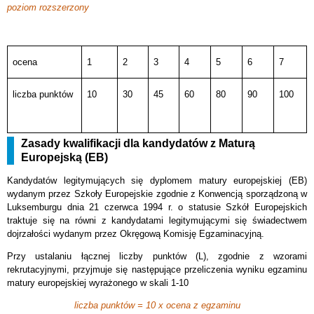
poziom rozszerzony
ocena
1
2
3
4
5
6
7
liczba punktów
10
30
45
60
80
90
100
Zasady kwalifikacji dla kandydatów z Maturą
Europejską (EB)
Kandydatów legitymujących się dyplomem matury europejskiej (EB)
wydanym przez Szkoły Europejskie zgodnie z Konwencją sporządzoną w
Luksemburgu dnia 21 czerwca 1994 r. o statusie Szkół Europejskich
traktuje się na równi z kandydatami legitymującymi się świadectwem
dojrzałości wydanym przez Okręgową Komisję Egzaminacyjną.
Przy ustalaniu łącznej liczby punktów (L), zgodnie z wzorami
rekrutacyjnymi, przyjmuje się następujące przeliczenia wyniku egzaminu
matury europejskiej wyrażonego w skali 1-10
liczba punktów = 10 x ocena z egzaminu