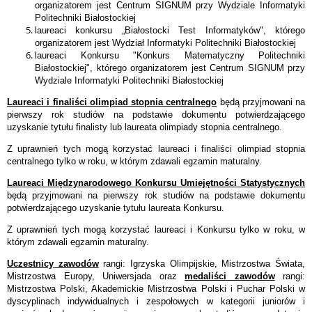
organizatorem jest Centrum SIGNUM przy Wydziale Informatyki
Politechniki Białostockiej
laureaci konkursu „Białostocki Test Informatyków", którego
organizatorem jest Wydział Informatyki Politechniki Białostockiej
laureaci Konkursu "Konkurs Matematyczny Politechniki
Białostockiej", którego organizatorem jest Centrum SIGNUM przy
Wydziale Informatyki Politechniki Białostockiej
Laureaci i finaliści olimpiad stopnia centralnego
będą przyjmowani na
pierwszy rok studiów na podstawie dokumentu potwierdzającego
uzyskanie tytułu finalisty lub laureata olimpiady stopnia centralnego.
Z uprawnień tych mogą korzystać laureaci i finaliści olimpiad stopnia
centralnego tylko w roku, w którym zdawali egzamin maturalny.
Laureaci Międzynarodowego Konkursu Umiejętności Statystycznych
będą przyjmowani na pierwszy rok studiów na podstawie dokumentu
potwierdzającego uzyskanie tytułu laureata Konkursu.
Z uprawnień tych mogą korzystać laureaci i Konkursu tylko w roku, w
którym zdawali egzamin maturalny.
Uczestnicy zawodów
rangi: Igrzyska Olimpijskie, Mistrzostwa Świata,
Mistrzostwa Europy, Uniwersjada oraz
medaliści zawodów
rangi:
Mistrzostwa Polski, Akademickie Mistrzostwa Polski i Puchar Polski w
dyscyplinach indywidualnych i zespołowych w kategorii juniorów i