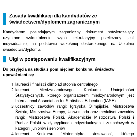
Zasady kwalifikacji dla kandydatów ze
świadectwem/dyplomem zagranicznym
Kandydatom posiadającym zagraniczny dokument potwierdzający
uzyskane wykształcenie wynik rekrutacyjny przeliczany jest
indywidualnie, na podstawie wcześniej dostarczonego na Uczelnię
świadectwa/dyplomu.
Ulgi w postępowaniu kwalifikacyjnym
Do przyjęcia na studia z pominięciem konkursu świadectw
upoważnieni są:
laureaci i finaliści olimpiad stopnia centralnego
laureaci Międzynarodowego Konkursu Umiejętności
Statystycznych, którego organizatorem międzynarodowym jest
International Association for Statistical Education (IASE)
uczestnicy zawodów rangi: Igrzyska Olimpijskie, Mistrzostwa
Świata, Mistrzostwa Europy, Uniwersjada oraz medaliści zawodów
rangi: Mistrzostwa Polski, Akademickie Mistrzostwa Polski i
Puchar Polski w dyscyplinach indywidualnych i zespołowych w
kategorii juniorów i seniorów
laureaci Konkursu "Matematyka stosowana", którego