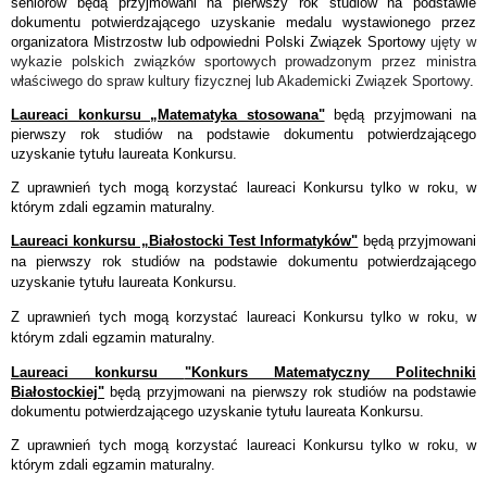
seniorów będą przyjmowani na pierwszy rok studiów na podstawie
dokumentu potwierdzającego uzyskanie medalu wystawionego przez
organizatora Mistrzostw lub odpowiedni Polski Związek Sportowy
ujęty w
wykazie polskich związków sportowych prowadzonym przez ministra
właściwego do spraw kultury fizycznej lub Akademicki Związek Sportowy
.
Laureaci konkursu „Matematyka stosowana"
będą przyjmowani na
pierwszy rok studiów na podstawie dokumentu potwierdzającego
uzyskanie tytułu laureata Konkursu.
Z uprawnień tych mogą korzystać laureaci Konkursu tylko w roku, w
którym zdali egzamin maturalny.
Laureaci konkursu „Białostocki Test Informatyków"
będą przyjmowani
na pierwszy rok studiów na podstawie dokumentu potwierdzającego
uzyskanie tytułu laureata Konkursu.
Z uprawnień tych mogą korzystać laureaci Konkursu tylko w roku, w
którym zdali egzamin maturalny.
Laureaci konkursu
"Konkurs Matematyczny Politechniki
Białostockiej"
będą przyjmowani na pierwszy rok studiów na podstawie
dokumentu potwierdzającego uzyskanie tytułu laureata Konkursu.
Z uprawnień tych mogą korzystać laureaci Konkursu tylko w roku, w
którym zdali egzamin maturalny.