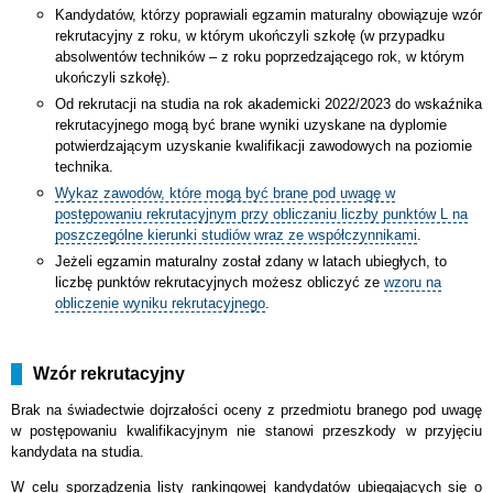
Kandydatów, którzy poprawiali egzamin maturalny obowiązuje wzór
rekrutacyjny z roku, w którym ukończyli szkołę (w przypadku
absolwentów techników – z roku poprzedzającego rok, w którym
ukończyli szkołę).
Od rekrutacji na studia na rok akademicki 2022/2023 do wskaźnika
rekrutacyjnego mogą być brane wyniki uzyskane na dyplomie
potwierdzającym uzyskanie kwalifikacji zawodowych na poziomie
technika.
Wykaz zawodów, które mogą być brane pod uwagę w
postępowaniu rekrutacyjnym przy obliczaniu liczby punktów L na
poszczególne kierunki studiów wraz ze współczynnikami
.
Jeżeli egzamin maturalny został zdany w latach ubiegłych, to
liczbę punktów rekrutacyjnych możesz obliczyć ze
wzoru na
obliczenie wyniku rekrutacyjnego
.
Wzór rekrutacyjny
Brak na świadectwie dojrzałości oceny z przedmiotu branego pod uwagę
w postępowaniu kwalifikacyjnym nie stanowi przeszkody w przyjęciu
kandydata na studia.
W celu sporządzenia listy rankingowej kandydatów ubiegających się o