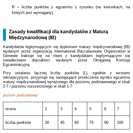
R – liczba punktów z egzaminu z rysunku (na kierunkach, na
których jest wymagany).
Zasady kwalifikacji dla kandydatów z Maturą
Międzynarodową (IB)
Kandydatów legitymujących się dyplomem matury międzynarodowej (IB)
wydanym przez organizację International Baccalaureate Organization w
Genewie traktuje się na równi z kandydatami legitymującymi się
świadectwem dojrzałości wydanym przez Okręgową Komisję
Egzaminacyjną.
Przy ustalaniu łącznej liczby punktów (L), zgodnie z wzorami
rekrutacyjnymi, przyjmuje się następujące przeliczenia wyniku egzaminu
matury międzynarodowej wyrażonego dla poziomu podstawowego w skali
2-7 i poziomu rozszerzonego w skali 1-7:
poziom podstawowy
ocena
2
3
4
5
6
7
liczba punktów
30
45
60
75
90
100