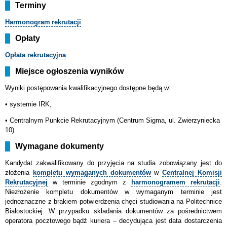
Terminy
Harmonogram
rekrutacji
Opłaty
Opłata rekrutacyjna
Miejsce ogłoszenia wyników
Wyniki postępowania kwalifikacyjnego dostępne będą w:
• systemie IRK,
•
Centralnym Punkcie Rekrutacyjnym (Centrum Sigma, ul. Zwierzyniecka
10).
Wymagane dokumenty
Kandydat
zakwalifikowany do przyjęcia na studia zobowiązany jest do
złożenia
kompletu wymaganych dokumentów
w
Centralnej Komisji
Rekrutacyjnej
w terminie zgodnym z
harmonogramem rekrutacji
.
Niezłożenie kompletu dokumentów w wymaganym terminie jest
jednoznaczne z brakiem potwierdzenia chęci studiowania na Politechnice
Białostockiej. W przypadku składania dokumentów za pośrednictwem
operatora pocztowego bądź kuriera – decydująca jest data dostarczenia