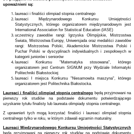
upoważnieni są:
laureaci i finaliści olimpiad stopnia centralnego
laureaci Międzynarodowego Konkursu Umiejętności
Statystycznych, którego organizatorem międzynarodowym jest
International Association for Statistical Education (IASE)
uczestnicy zawodów rangi: Igrzyska Olimpijskie, Mistrzostwa
Świata, Mistrzostwa Europy, Uniwersjada oraz medaliści zawodów
rangi: Mistrzostwa Polski, Akademickie Mistrzostwa Polski i
Puchar Polski w dyscyplinach indywidualnych i zespołowych w
kategorii juniorów i seniorów
laureaci Konkursu "Matematyka stosowana", którego
organizatorem jest Centrum SIGNUM przy Wydziale Informatyki
Politechniki Białostockiej
laureaci I miejsca Konkursu "Niesamowita maszyna", którego
organizatorem jest Politechnika Białostocka.
Laureaci i finaliści olimpiad stopnia centralnego
będą przyjmowani na
pierwszy rok studiów na podstawie dokumentu potwierdzającego
uzyskanie tytułu finalisty lub laureata olimpiady stopnia centralnego.
Z uprawnień tych mogą korzystać finaliści i laureaci olimpiad stopnia
centralnego tylko w roku, w którym zdawali egzamin maturalny.
Laureaci Międzynarodowego Konkursu Umiejętności Statystycznych
będą przyjmowani na pierwszy rok studiów na podstawie dokumentu