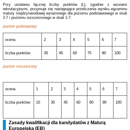
Przy ustalaniu łącznej liczby punktów (L), zgodnie z wzorami
rekrutacyjnymi, przyjmuje się następujące przeliczenia wyniku egzaminu
matury międzynarodowej wyrażonego dla poziomu podstawowego w skali
2-7 i poziomu rozszerzonego w skali 1-7:
poziom podstawowy
ocena
2
3
4
5
6
7
liczba punktów
30
45
60
75
90
100
poziom rozszerzony
ocena
1
2
3
4
5
6
7
liczba punktów
10
30
45
60
80
90
100
Zasady kwalifikacji dla kandydatów z Maturą
Europejską (EB)