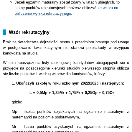
Jeżeli egzamin maturalny został zdany w latach ubiegłych, to
liczbę punktów rekrutacyjnych możesz obliczyć ze
wzoru na
obliczenie wyniku rekrutacyjnego
.
Wzór rekrutacyjny
Brak na świadectwie dojrzałości oceny z przedmiotu branego pod uwagę
w postępowaniu kwalifikacyjnym nie stanowi przeszkody w przyjęciu
kandydata na studia.
W celu sporządzenia listy rankingowej kandydatów ubiegających się o
przyjęcie na poszczególne kierunki studiów pierwszego stopnia oblicza
się liczbę punktów L według wzorów dla kandydatów, którzy:
1. Ukończyli szkołę w roku szkolnym 2022/2023 i następnych:
L = 0,5Mp + 1,25Mr + 1,75Fr + 0,25Op + 0,75Or
gdzie:
Mp – liczba punktów uzyskanych na egzaminie maturalnym z
matematyki na poziomie podstawowym,
Mr – liczba punktów uzyskanych na egzaminie maturalnym z