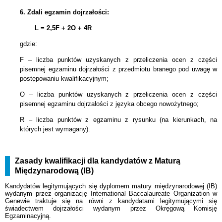
6.
Zdali egzamin dojrzałości:
L = 2,5F + 2
O + 4R
gdzie:
F – liczba punktów uzyskanych z przeliczenia ocen z części
pisemnej egzaminu dojrzałości z przedmiotu branego pod uwagę w
postępowaniu kwalifikacyjnym;
O – liczba punktów uzyskanych z przeliczenia ocen z części
pisemnej egzaminu dojrzałości z języka obcego nowożytnego;
R – liczba punktów z egzaminu z rysunku (na kierunkach, na
których jest wymagany).
Zasady kwalifikacji dla kandydatów z Maturą
Międzynarodową (IB)
Kandydatów legitymujących się dyplomem matury międzynarodowej (IB)
wydanym przez organizację International Baccalaureate Organization w
Genewie traktuje się na równi z kandydatami legitymującymi się
świadectwem dojrzałości wydanym przez Okręgową Komisję
Egzaminacyjną.