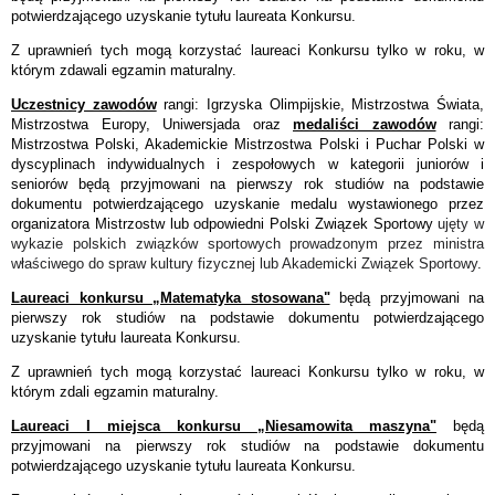
potwierdzającego uzyskanie tytułu laureata Konkursu.
Z uprawnień tych mogą korzystać laureaci Konkursu tylko w roku, w
którym zdawali egzamin maturalny.
Uczestnicy zawodów
rangi: Igrzyska Olimpijskie, Mistrzostwa Świata,
Mistrzostwa Europy, Uniwersjada oraz
medaliści zawodów
rangi:
Mistrzostwa Polski, Akademickie Mistrzostwa Polski i Puchar Polski w
dyscyplinach indywidualnych i zespołowych w kategorii juniorów i
seniorów będą przyjmowani na pierwszy rok studiów na podstawie
dokumentu potwierdzającego uzyskanie medalu wystawionego przez
organizatora Mistrzostw lub odpowiedni Polski Związek Sportowy
ujęty w
wykazie polskich związków sportowych prowadzonym przez ministra
właściwego do spraw kultury fizycznej lub Akademicki Związek Sportowy
.
Laureaci konkursu „Matematyka stosowana"
będą przyjmowani na
pierwszy rok studiów na podstawie dokumentu potwierdzającego
uzyskanie tytułu laureata Konkursu.
Z uprawnień tych mogą korzystać laureaci Konkursu tylko w roku, w
którym zdali egzamin maturalny.
Laureaci I miejsca konkursu „Niesamowita maszyna"
będą
przyjmowani na pierwszy rok studiów na podstawie dokumentu
potwierdzającego uzyskanie tytułu laureata Konkursu.