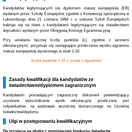
Kandydatów legitymujących się dyplomem matury europejskiej (EB)
wydanym przez Szkoły Europejskie zgodnie z Konwencją sporządzoną w
Luksemburgu dnia 21 czerwca 1994 r. o statusie Szkół Europejskich
traktuje się na równi z kandydatami legitymującymi się świadectwem
dojrzałości wydanym przez Okręgową Komisję Egzaminacyjną.
Przy ustalaniu łącznej liczby punktów (L), zgodnie z wzorami
rekrutacyjnymi, przyjmuje się następujące przeliczenia wyniku egzaminu
matury europejskiej wyrażonego w skali 1-10
liczba punktów = 10 x ocena z egzaminu
Zasady kwalifikacji dla kandydatów ze
świadectwem/dyplomem zagranicznym
Kandydatom posiadającym zagraniczny dokument potwierdzający
uzyskane wykształcenie wynik rekrutacyjny przeliczany jest
indywidualnie, na podstawie wcześniej dostarczonego na Uczelnię
świadectwa/dyplomu.
Ulgi w postępowaniu kwalifikacyjnym
Do przyjęcia na studia z pominięciem konkursu świadectw