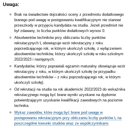
Uwaga:
Brak na świadectwie dojrzałości oceny z przedmiotu dodatkowego
branego pod uwagę w postępowaniu kwalifikacyjnym nie stanowi
przeszkody w przyjęciu kandydata na studia. Jeżeli przedmiot nie
był zdawany, to liczba punktów dodatkowych wynosi 0.
Absolwentów techników przy obliczaniu liczby punktów
rekrutacyjnych L obowiązuje wzór rekrutacyjny z roku
poprzedzającego rok, w którym ukończyli szkołę, z wyłączeniem
absolwentów techników, którzy ukończyli szkołę w roku szkolnym
2022/2023 i następnych.
Kandydatów, którzy poprawiali egzamin maturalny obowiązuje wzór
rekrutacyjny z roku, w którym ukończyli szkołę (w przypadku
absolwentów techników – z roku poprzedzającego rok, w którym
ukończyli szkołę).
Od rekrutacji na studia na rok akademicki 2022/2023 do wskaźnika
rekrutacyjnego mogą być brane wyniki uzyskane na dyplomie
potwierdzającym uzyskanie kwalifikacji zawodowych na poziomie
technika.
Wykaz zawodów, które mogą być brane pod uwagę w
postępowaniu rekrutacyjnym przy obliczaniu liczby punktów L na
poszczególne kierunki studiów wraz ze współczynnikami
.