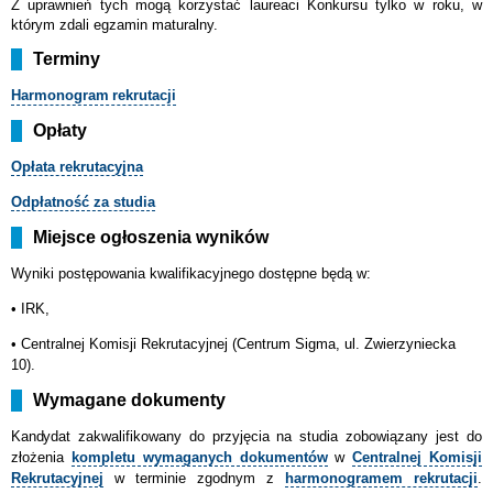
Z uprawnień tych mogą korzystać laureaci Konkursu tylko w roku, w
którym zdali egzamin maturalny.
Terminy
Harmonogram
rekrutacji
Opłaty
Opłata rekrutacyjna
Odpłatność za studia
Miejsce ogłoszenia wyników
Wyniki postępowania kwalifikacyjnego dostępne będą w:
• IRK,
•
Centralnej Komisji Rekrutacyjnej (Centrum Sigma, ul. Zwierzyniecka
10).
Wymagane dokumenty
Kandydat
zakwalifikowany do przyjęcia na studia zobowiązany jest do
złożenia
kompletu wymaganych dokumentów
w
Centralnej Komisji
Rekrutacyjnej
w terminie zgodnym z
harmonogramem rekrutacji
.