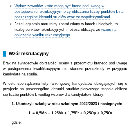
Wykaz zawodów, które mogą być brane pod uwagę w
postępowaniu rekrutacyjnym przy obliczaniu liczby punktów L na
poszczególne kierunki studiów wraz ze współczynnikami
.
Jeżeli egzamin maturalny został zdany w latach ubiegłych, to
liczbę punktów rekrutacyjnych możesz obliczyć ze
wzoru na
obliczenie wyniku rekrutacyjnego
.
Wzór rekrutacyjny
Brak na świadectwie dojrzałości oceny z przedmiotu branego pod uwagę
w postępowaniu kwalifikacyjnym nie stanowi przeszkody w przyjęciu
kandydata na studia.
W celu sporządzenia listy rankingowej kandydatów ubiegających się o
przyjęcie na poszczególne kierunki studiów pierwszego stopnia oblicza
się liczbę punktów L według wzorów dla kandydatów, którzy:
1. Ukończyli szkołę w roku szkolnym 2022/2023 i następnych:
L = 0,5Mp + 1,25Mr + 1,75Fr + 0,25Op + 0,75Or
gdzie: