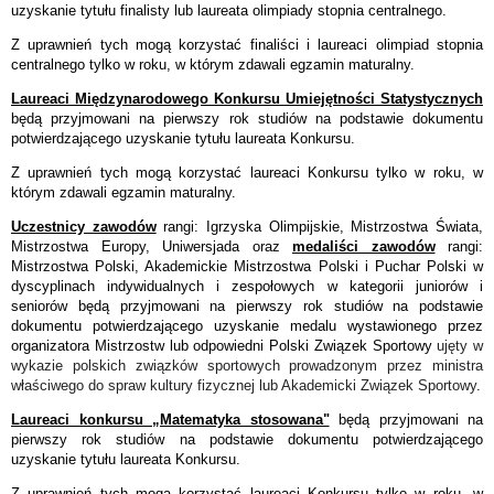
uzyskanie tytułu finalisty lub laureata olimpiady stopnia centralnego.
Z uprawnień tych mogą korzystać finaliści i laureaci olimpiad stopnia
centralnego tylko w roku, w którym zdawali egzamin maturalny.
Laureaci Międzynarodowego Konkursu Umiejętności Statystycznych
będą przyjmowani na pierwszy rok studiów na podstawie dokumentu
potwierdzającego uzyskanie tytułu laureata Konkursu.
Z uprawnień tych mogą korzystać laureaci Konkursu tylko w roku, w
którym zdawali egzamin maturalny.
Uczestnicy zawodów
rangi: Igrzyska Olimpijskie, Mistrzostwa Świata,
Mistrzostwa Europy, Uniwersjada oraz
medaliści zawodów
rangi:
Mistrzostwa Polski, Akademickie Mistrzostwa Polski i Puchar Polski w
dyscyplinach indywidualnych i zespołowych w kategorii juniorów i
seniorów będą przyjmowani na pierwszy rok studiów na podstawie
dokumentu potwierdzającego uzyskanie medalu wystawionego przez
organizatora Mistrzostw lub odpowiedni Polski Związek Sportowy
ujęty w
wykazie polskich związków sportowych prowadzonym przez ministra
właściwego do spraw kultury fizycznej lub Akademicki Związek Sportowy
.
Laureaci konkursu „Matematyka stosowana"
będą przyjmowani na
pierwszy rok studiów na podstawie dokumentu potwierdzającego
uzyskanie tytułu laureata Konkursu.
Z uprawnień tych mogą korzystać laureaci Konkursu tylko w roku, w