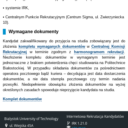
• systemie IRK,
•
Centralnym Punkcie Rekrutacyjnym (Centrum Sigma, ul. Zwierzyniecka
10).
Wymagane dokumenty
Kandydat
zakwalifikowany do przyjęcia na studia zobowiązany jest do
złożenia
kompletu wymaganych dokumentów
w
Centralnej Komisji
Rekrutacyjnej
w terminie zgodnym z
harmonogramem rekrutacji
.
Niezłożenie kompletu dokumentów w wymaganym terminie jest
jednoznaczne z brakiem potwierdzenia chęci studiowania na Politechnice
Białostockiej. W przypadku składania dokumentów za pośrednictwem
operatora pocztowego bądź kuriera – decydująca jest data dostarczenia
dokumentów, a nie data stempla pocztowego czy termin nadania
przesyłki. Niedopełnienie obowiązku złożenia dokumentów na wyżej
określonych zasadach spowoduje nieprzyjęcie kandydata na studia.
Komplet dokumentów
Internetowa Rekrutacja Kandydatów
Bialystok University of Technology
IRK 1.21.0
ul. Wiejska 45A
site map