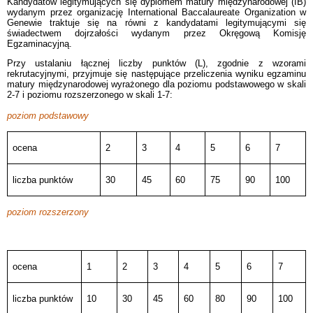
Kandydatów legitymujących się dyplomem matury międzynarodowej (IB)
wydanym przez organizację International Baccalaureate Organization w
Genewie traktuje się na równi z kandydatami legitymującymi się
świadectwem dojrzałości wydanym przez Okręgową Komisję
Egzaminacyjną.
Przy ustalaniu łącznej liczby punktów (L), zgodnie z wzorami
rekrutacyjnymi, przyjmuje się następujące przeliczenia wyniku egzaminu
matury międzynarodowej wyrażonego dla poziomu podstawowego w skali
2-7 i poziomu rozszerzonego w skali 1-7:
poziom podstawowy
ocena
2
3
4
5
6
7
liczba punktów
30
45
60
75
90
100
poziom rozszerzony
ocena
1
2
3
4
5
6
7
liczba punktów
10
30
45
60
80
90
100