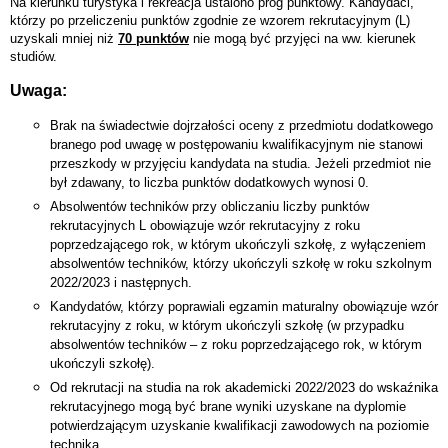
Na kierunku turystyka i rekreacja ustalono próg punktowy. Kandydaci,
którzy po przeliczeniu punktów zgodnie ze wzorem rekrutacyjnym (L)
uzyskali mniej niż
70 punktów
nie mogą być przyjęci na ww. kierunek
studiów.
Uwaga:
Brak na świadectwie dojrzałości oceny z przedmiotu dodatkowego
branego pod uwagę w postępowaniu kwalifikacyjnym nie stanowi
przeszkody w przyjęciu kandydata na studia. Jeżeli przedmiot nie
był zdawany, to liczba punktów dodatkowych wynosi 0.
Absolwentów techników przy obliczaniu liczby punktów
rekrutacyjnych L obowiązuje wzór rekrutacyjny z roku
poprzedzającego rok, w którym ukończyli szkołę, z wyłączeniem
absolwentów techników, którzy ukończyli szkołę w roku szkolnym
2022/2023 i następnych.
Kandydatów, którzy poprawiali egzamin maturalny obowiązuje wzór
rekrutacyjny z roku, w którym ukończyli szkołę (w przypadku
absolwentów techników – z roku poprzedzającego rok, w którym
ukończyli szkołę).
Od rekrutacji na studia na rok akademicki 2022/2023 do wskaźnika
rekrutacyjnego mogą być brane wyniki uzyskane na dyplomie
potwierdzającym uzyskanie kwalifikacji zawodowych na poziomie
technika.