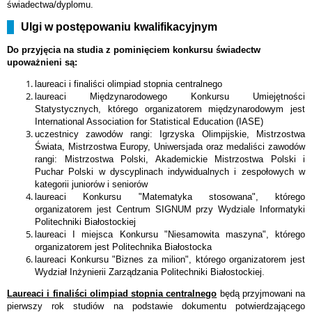
świadectwa/dyplomu.
Ulgi w postępowaniu kwalifikacyjnym
Do przyjęcia na studia z pominięciem konkursu świadectw
upoważnieni są:
laureaci i finaliści olimpiad stopnia centralnego
laureaci Międzynarodowego Konkursu Umiejętności
Statystycznych, którego organizatorem międzynarodowym jest
International Association for Statistical Education (IASE)
uczestnicy zawodów rangi: Igrzyska Olimpijskie, Mistrzostwa
Świata, Mistrzostwa Europy, Uniwersjada oraz medaliści zawodów
rangi: Mistrzostwa Polski, Akademickie Mistrzostwa Polski i
Puchar Polski w dyscyplinach indywidualnych i zespołowych w
kategorii juniorów i seniorów
laureaci Konkursu "Matematyka stosowana", którego
organizatorem jest Centrum SIGNUM przy Wydziale Informatyki
Politechniki Białostockiej
laureaci I miejsca Konkursu "Niesamowita maszyna", którego
organizatorem jest Politechnika Białostocka
laureaci Konkursu "Biznes za milion", którego organizatorem jest
Wydział Inżynierii Zarządzania Politechniki Białostockiej.
Laureaci i finaliści olimpiad stopnia centralnego
będą przyjmowani na
pierwszy rok studiów na podstawie dokumentu potwierdzającego