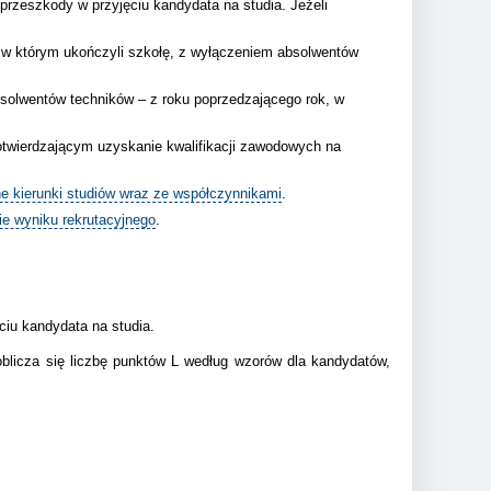
rzeszkody w przyjęciu kandydata na studia. Jeżeli
, w którym ukończyli szkołę, z wyłączeniem absolwentów
bsolwentów techników – z roku poprzedzającego rok, w
otwierdzającym uzyskanie kwalifikacji zawodowych na
e kierunki studiów wraz ze współczynnikami
.
ie wyniku rekrutacyjnego
.
ciu kandydata na studia.
oblicza się liczbę punktów L według wzorów dla kandydatów,