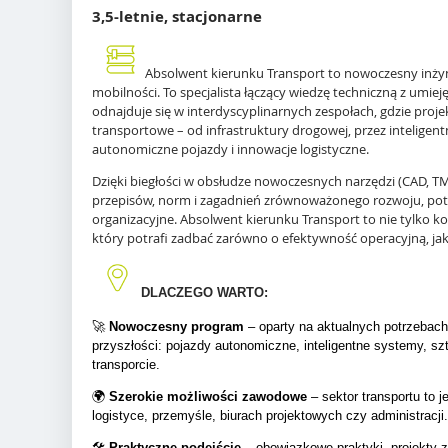
3,5-letnie, stacjonarne
Absolwent kierunku Transport to nowoczesny inży
mobilności. To specjalista łączący wiedzę techniczną z umie
odnajduje się w interdyscyplinarnych zespołach, gdzie projek
transportowe – od infrastruktury drogowej, przez intelige
autonomiczne pojazdy i innowacje logistyczne.
Dzięki biegłości w obsłudze nowoczesnych narzędzi (CAD, T
przepisów, norm i zagadnień zrównoważonego rozwoju, pot
organizacyjne. Absolwent kierunku Transport to nie tylko kons
który potrafi zadbać zarówno o efektywność operacyjną, ja
DLACZEGO WARTO:
🚀
Nowoczesny program
– oparty na aktualnych potrzebach
przyszłości: pojazdy autonomiczne, inteligentne systemy, sz
transporcie.
🌍
Szerokie możliwości zawodowe
– sektor transportu to j
logistyce, przemyśle, biurach projektowych czy administracji.
🛠️
Praktyczne podejście
– obowiązkowe praktyki, projekty 