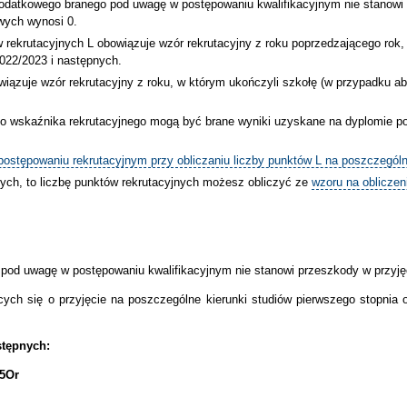
dodatkowego branego pod uwagę w postępowaniu kwalifikacyjnym nie stanowi p
wych wynosi 0.
w rekrutacyjnych L obowiązuje wzór rekrutacyjny z roku poprzedzającego rok
2022/2023 i następnych.
wiązuje wzór rekrutacyjny z roku, w którym ukończyli szkołę (w przypadku a
 do wskaźnika rekrutacyjnego mogą być brane wyniki uzyskane na dyplomie p
stępowaniu rekrutacyjnym przy obliczaniu liczby punktów L na poszczególn
łych, to liczbę punktów rekrutacyjnych możesz obliczyć ze
wzoru na obliczen
 pod uwagę w postępowaniu kwalifikacyjnym nie stanowi przeszkody w przyję
cych się o przyjęcie na poszczególne kierunki studiów pierwszego stopnia 
stępnych:
75Or