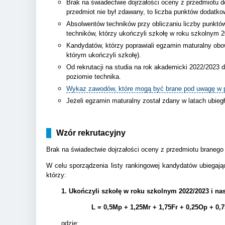
Brak na świadectwie dojrzałości oceny z przedmiotu 
przedmiot nie był zdawany, to liczba punktów dodatko
Absolwentów techników przy obliczaniu liczby punktó
techników, którzy ukończyli szkołę w roku szkolnym 
Kandydatów, którzy poprawiali egzamin maturalny obo
którym ukończyli szkołę).
Od rekrutacji na studia na rok akademicki 2022/2023
poziomie technika.
Wykaz zawodów, które mogą być brane pod uwagę w po
Jeżeli egzamin maturalny został zdany w latach ubieg
Wzór rekrutacyjny
Brak na świadectwie dojrzałości oceny z przedmiotu branego
W celu sporządzenia listy rankingowej kandydatów ubiegają
którzy:
1. Ukończyli szkołę w roku szkolnym 2022/2023 i na
L = 0,5Mp + 1,25Mr + 1,75Fr + 0,25Op + 0,
gdzie: