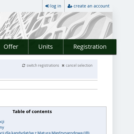
log in
create an account
Offer
Units
Registration
switch registrations
cancel selection
Table of contents
cji
jny
acji dla kandydatów z Maturą Międzynarodową (IB)