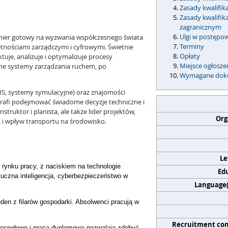
Zasady kwalifik
Zasady kwalifi
zagranicznym
Ulgi w postępo
nier gotowy na wyzwania współczesnego świata
Terminy
jętnościami zarządczymi i cyfrowymi. Świetnie
Opłaty
tuje, analizuje i optymalizuje procesy
Miejsce ogłosz
ntne systemy zarządzania ruchem, po
Wymagane dok
MS, systemy symulacyjne) oraz znajomości
rafi podejmować świadome decyzje techniczne i
truktor i planista, ale także lider projektów,
Org
k i wpływ transportu na środowisko.
Le
 rynku pracy, z naciskiem na technologie
Edu
tuczna inteligencja, cyberbezpieczeństwo w
Language(s
eden z filarów gospodarki. Absolwenci pracują w
Recruitment co
zespołowe i praca dyplomowa pozwalają zdobyć