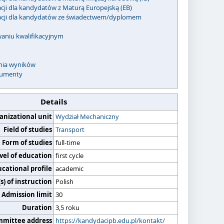
acji dla kandydatów z Maturą Europejską (EB)
kacji dla kandydatów ze świadectwem/dyplomem
waniu kwalifikacyjnym
enia wyników
umenty
Details
anizational unit
Wydział Mechaniczny
Field of studies
Transport
Form of studies
full-time
vel of education
first cycle
cational profile
academic
) of instruction
Polish
Admission limit
30
Duration
3,5 roku
mmittee address
https://kandydacipb.edu.pl/kontakt/