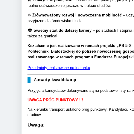
realne doświadczenie jeszcze w trakcie studiów.
♻️
Zrównoważony rozwój i nowoczesna mobilność
– uczy
przyjazne dla środowiska i ludzi.
🎓
Świetny start do dalszej kariery
– po studiach I stopni
także za granicą!
Kształcenie jest realizowane w ramach projektu „PB 5.0 
Politechniki Białostockiej do potrzeb nowoczesnej gospod
realizowanego w ramach programu Fundusze Europejski
Przedmioty realizowane na kierunku
Zasady kwalifikacji
Przyjęcia kandydatów dokonywane są na podstawie listy ranki
UWAGA PRÓG PUNKTOWY !!!
Na kierunku transport ustalono próg punktowy. Kandydaci, kt
studiów.
Uwaga: