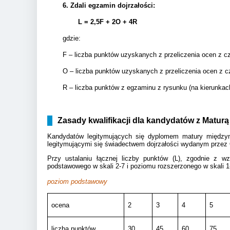
6.
Zdali egzamin dojrzałości:
L = 2,5F + 2
O + 4R
gdzie:
F – liczba punktów uzyskanych z przeliczenia ocen z c
O – liczba punktów uzyskanych z przeliczenia ocen z c
R – liczba punktów z egzaminu z rysunku (na kierunkac
Zasady kwalifikacji dla kandydatów z Matur
Kandydatów legitymujących się dyplomem matury międzyna
legitymującymi się świadectwem dojrzałości wydanym prze
Przy ustalaniu łącznej liczby punktów (L), zgodnie z w
podstawowego w skali 2-7 i poziomu rozszerzonego w skali 1
poziom podstawowy
ocena
2
3
4
5
liczba punktów
30
45
60
75