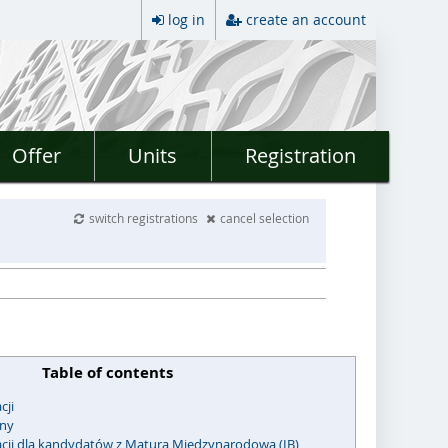
log in
create an account
Offer
Units
Registration
switch registrations
cancel selection
Table of contents
cji
jny
acji dla kandydatów z Maturą Międzynarodową (IB)