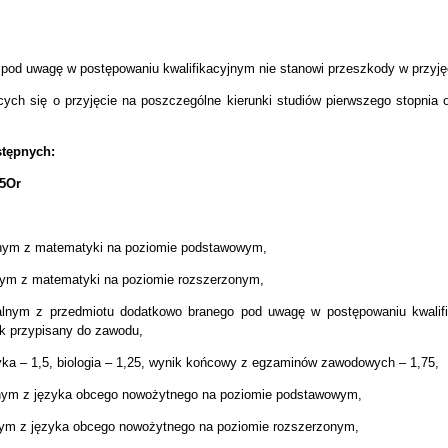
 pod uwagę w postępowaniu kwalifikacyjnym nie stanowi przeszkody w przyję
cych się o przyjęcie na poszczególne kierunki studiów pierwszego stopnia 
stępnych:
75Or
lnym z matematyki na poziomie podstawowym,
nym z matematyki na poziomie rozszerzonym,
alnym z przedmiotu dodatkowo branego pod uwagę w postępowaniu kwalif
 przypisany do zawodu,
tyka – 1,5, biologia – 1,25, wynik końcowy z egzaminów zawodowych – 1,75,
lnym z języka obcego nowożytnego na poziomie podstawowym,
nym z języka obcego nowożytnego na poziomie rozszerzonym,