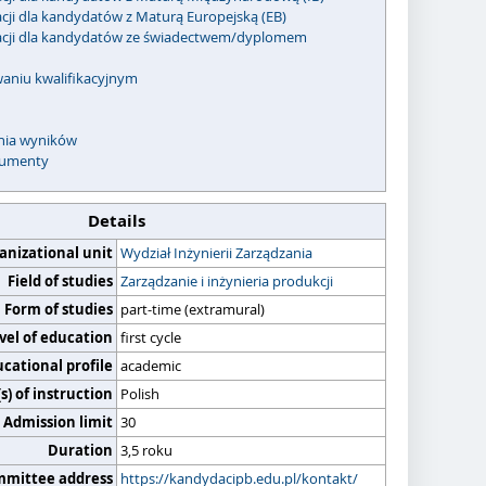
acji dla kandydatów z Maturą Europejską (EB)
kacji dla kandydatów ze świadectwem/dyplomem
waniu kwalifikacyjnym
enia wyników
umenty
Details
anizational unit
Wydział Inżynierii Zarządzania
Field of studies
Zarządzanie i inżynieria produkcji
Form of studies
part-time (extramural)
vel of education
first cycle
cational profile
academic
) of instruction
Polish
Admission limit
30
Duration
3,5 roku
mmittee address
https://kandydacipb.edu.pl/kontakt/