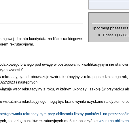
Upcoming phases in th
Phase 1 (17.08.
ingowej. Lokata kandydata na liście rankingowej
zorem rekrutacyjnym.
dodatkowego branego pod uwagę w postępowaniu kwalifikacyjnym nie stanowi p
wych wynosi 0.
w rekrutacyjnych L obowiązuje wzór rekrutacyjny z roku poprzedzającego rok
2022/2023 i następnych.
wiązuje wzór rekrutacyjny z roku, w którym ukończyli szkołę (w przypadku a
 do wskaźnika rekrutacyjnego mogą być brane wyniki uzyskane na dyplomie p
stępowaniu rekrutacyjnym przy obliczaniu liczby punktów L na poszczególn
łych, to liczbę punktów rekrutacyjnych możesz obliczyć ze
wzoru na obliczen