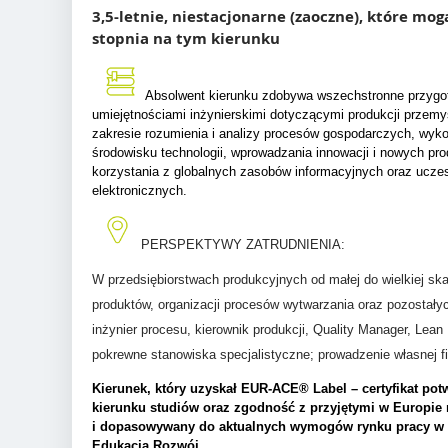
3,5-letnie, niestacjonarne (zaoczne), które mo
stopnia na tym kierunku
Absolwent kierunku zdobywa wszechstronne przygo
umiejętnościami inżynierskimi dotyczącymi produkcji przemy
zakresie rozumienia i analizy procesów gospodarczych, wyk
środowisku technologii, wprowadzania innowacji i nowych pro
korzystania z globalnych zasobów informacyjnych oraz ucze
elektronicznych.
PERSPEKTYWY ZATRUDNIENIA:
W przedsiębiorstwach produkcyjnych od małej do wielkiej skal
produktów, organizacji procesów wytwarzania oraz pozostał
inżynier procesu, kierownik produkcji, Quality Manager, Lean
pokrewne stanowiska specjalistyczne; prowadzenie własnej f
Kierunek, który uzyskał EUR-ACE® Label – certyfikat pot
kierunku studiów oraz zgodność z przyjętymi w Europie
i dopasowywany do aktualnych wymogów rynku pracy w
Edukacja Rozwój.