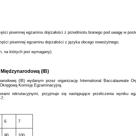
zęści pisemnej egzaminu dojrzałości z przedmiotu branego pod uwagę w post
zęści pisemnej egzaminu dojrzałości z języka obcego nowożytnego;
h, na których jest wymagany).
ą Międzynarodową (IB)
rodowej (IB) wydanym przez organizację International Baccalaureate Org
z Okręgową Komisję Egzaminacyjną.
zorami rekrutacyjnymi, przyjmuje się następujące przeliczenia wyniku
-7:
6
7
90
100