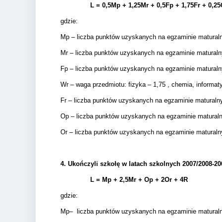
L = 0,5Mp + 1,25Mr +
0,5Fp +
1,75Fr + 0,25
gdzie:
Mp – liczba punktów uzyskanych na egzaminie matura
Mr – liczba punktów uzyskanych na egzaminie matural
Fp – liczba punktów uzyskanych na egzaminie matural
Wr – waga przedmiotu: fizyka – 1,75 , chemia, informatyk
Fr – liczba punktów uzyskanych na egzaminie matural
Op – liczba punktów uzyskanych na egzaminie matura
Or – liczba punktów uzyskanych na egzaminie matural
4.
Ukończyli szkołę w latach szkolnych 2007/2008-20
L = Mp + 2,5Mr +
Op + 2Or + 4R
gdzie:
Mp– liczba punktów uzyskanych na egzaminie maturalnym 