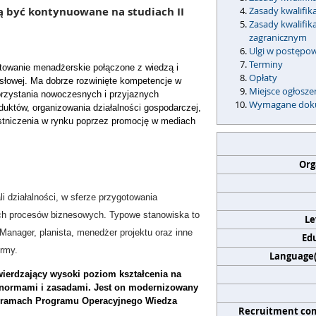
gą być kontynuowane na studiach II
Zasady kwalifik
Zasady kwalifi
zagranicznym
Ulgi w postępo
Terminy
towanie menadżerskie połączone z wiedzą i
Opłaty
słowej. Ma dobrze rozwinięte kompetencje w
Miejsce ogłosz
orzystania nowoczesnych i przyjaznych
Wymagane dok
duktów, organizowania działalności gospodarczej,
stniczenia w rynku poprzez promocję w mediach
Org
i działalności, w sferze przygotowania
ych procesów biznesowych. Typowe stanowiska to
Le
 Manager, planista, menedżer projektu oraz inne
Edu
irmy.
Language(s
wierdzający wysoki poziom kształcenia na
 normami i zasadami. Jest on modernizowany
 ramach Programu Operacyjnego Wiedza
Recruitment co