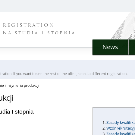
REGISTRATION
Na studia I stopnia
News
ration. If you want to see the rest of the offer, select a different registration.
e i inżynieria produkcji
ukcji
udia I stopnia
Zasady kwalifika
Wzór rekrutacy
Zasady kwalifik