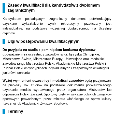
Zasady kwalifikacji dla kandydatów z dyplomem
zagranicznym
Kandydatom posiadającym zagraniczny dokument potwierdzający
uzyskane wykształcenie wynik rekrutacyjny przeliczany jest
indywidualnie, na podstawie wcześniej dostarczonego na Uczelnię
dyplomu.
Ulgi w postępowaniu kwalifikacyjnym
Do przyjęcia na studia z pominięciem konkursu dyplomów
upoważnieni są
uczestnicy zawodów rangi: Igrzyska Olimpijskie,
Mistrzostwa Świata, Mistrzostwa Europy, Uniwersjada oraz medaliści
zawodów rangi: Mistrzostwa Polski, Akademickie Mistrzostwa Polski i
Puchar Polski w dyscyplinach indywidualnych i zespołowych w kategorii
juniorów i seniorów
Wyżej wymienieni uczestnicy i medaliści zawodów
będą przyjmowani
na pierwszy rok studiów na podstawie dokumentu potwierdzającego
uzyskanie medalu wystawionego przez organizatora Mistrzostw lub
odpowiedni Polski Związek Sportowy
ujęty w wykazie polskich związków
sportowych prowadzonym przez ministra właściwego do spraw kultury
fizycznej lub Akademicki Związek Sportowy
.
Terminy