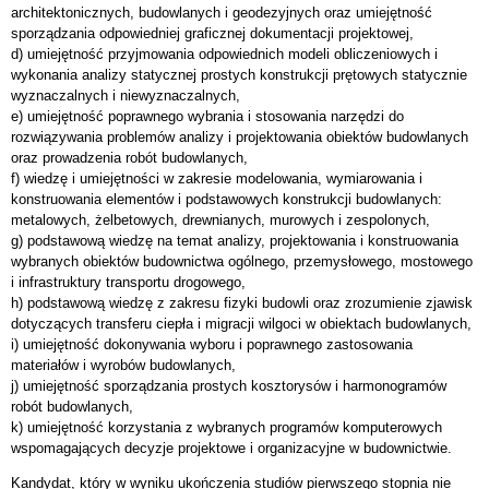
architektonicznych, budowlanych i geodezyjnych oraz umiejętność
sporządzania odpowiedniej graficznej dokumentacji projektowej,
d) umiejętność przyjmowania odpowiednich modeli obliczeniowych i
wykonania analizy statycznej prostych konstrukcji prętowych statycznie
wyznaczalnych i niewyznaczalnych,
e) umiejętność poprawnego wybrania i stosowania narzędzi do
rozwiązywania problemów analizy i projektowania obiektów budowlanych
oraz prowadzenia robót budowlanych,
f) wiedzę i umiejętności w zakresie modelowania, wymiarowania i
konstruowania elementów i podstawowych konstrukcji budowlanych:
metalowych, żelbetowych, drewnianych, murowych i zespolonych,
g) podstawową wiedzę na temat analizy, projektowania i konstruowania
wybranych obiektów budownictwa ogólnego, przemysłowego, mostowego
i infrastruktury transportu drogowego,
h) podstawową wiedzę z zakresu fizyki budowli oraz zrozumienie zjawisk
dotyczących transferu ciepła i migracji wilgoci w obiektach budowlanych,
i) umiejętność dokonywania wyboru i poprawnego zastosowania
materiałów i wyrobów budowlanych,
j) umiejętność sporządzania prostych kosztorysów i harmonogramów
robót budowlanych,
k) umiejętność korzystania z wybranych programów komputerowych
wspomagających decyzje projektowe i organizacyjne w budownictwie.
Kandydat, który w wyniku ukończenia studiów pierwszego stopnia nie