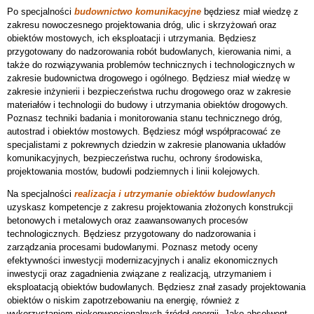
Po specjalności
budownictwo komunikacyjne
będziesz miał wiedzę z
zakresu nowoczesnego projektowania dróg, ulic i skrzyżowań oraz
obiektów mostowych, ich eksploatacji i utrzymania. Będziesz
przygotowany do nadzorowania robót budowlanych, kierowania nimi, a
także do rozwiązywania problemów technicznych i technologicznych w
zakresie budownictwa drogowego i ogólnego. Będziesz miał wiedzę w
zakresie inżynierii i bezpieczeństwa ruchu drogowego oraz w zakresie
materiałów i technologii do budowy i utrzymania obiektów drogowych.
Poznasz techniki badania i monitorowania stanu technicznego dróg,
autostrad i obiektów mostowych. Będziesz mógł współpracować ze
specjalistami z pokrewnych dziedzin w zakresie planowania układów
komunikacyjnych, bezpieczeństwa ruchu, ochrony środowiska,
projektowania mostów, budowli podziemnych i linii kolejowych.
Na specjalności
realizacja i utrzymanie obiektów budowlanych
uzyskasz kompetencje z zakresu projektowania złożonych konstrukcji
betonowych i metalowych oraz zaawansowanych procesów
technologicznych. Będziesz przygotowany do nadzorowania i
zarządzania procesami budowlanymi. Poznasz metody oceny
efektywności inwestycji modernizacyjnych i analiz ekonomicznych
inwestycji oraz zagadnienia związane z realizacją, utrzymaniem i
eksploatacją obiektów budowlanych. Będziesz znał zasady projektowania
obiektów o niskim zapotrzebowaniu na energię, również z
wykorzystaniem niekonwencjonalnych źródeł energii. Jako absolwent