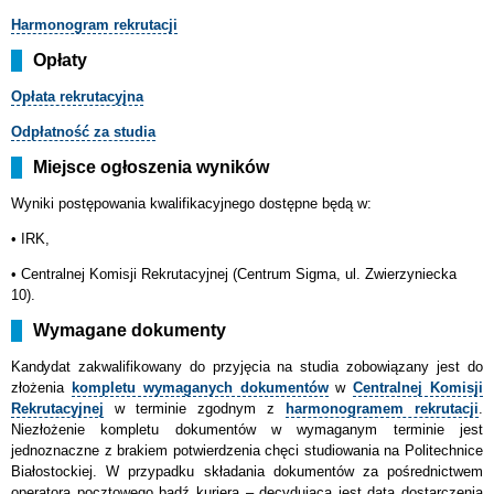
Harmonogram rekrutacji
Opłaty
Opłata rekrutacyjna
Odpłatność za studia
Miejsce ogłoszenia wyników
Wyniki postępowania kwalifikacyjnego dostępne będą w:
• IRK,
•
Centralnej Komisji Rekrutacyjnej (Centrum Sigma, ul. Zwierzyniecka
10).
Wymagane dokumenty
Kandydat
zakwalifikowany do przyjęcia na studia zobowiązany jest do
złożenia
kompletu wymaganych dokumentów
w
Centralnej Komisji
Rekrutacyjnej
w terminie zgodnym z
harmonogramem rekrutacji
.
Niezłożenie kompletu dokumentów w wymaganym terminie jest
jednoznaczne z brakiem potwierdzenia chęci studiowania na Politechnice
Białostockiej. W przypadku składania dokumentów za pośrednictwem
operatora pocztowego bądź kuriera – decydująca jest data dostarczenia