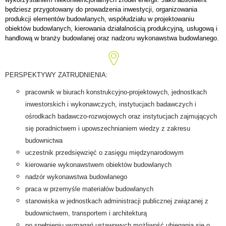
będziesz przygotowany do prowadzenia inwestycji, organizowania
produkcji elementów budowlanych, współudziału w projektowaniu
obiektów budowlanych, kierowania działalnością produkcyjną, usługową i
handlową w branży budowlanej oraz nadzoru wykonawstwa budowlanego.
PERSPEKTYWY ZATRUDNIENIA:
pracownik w biurach konstrukcyjno-projektowych, jednostkach
inwestorskich i wykonawczych, instytucjach badawczych i
ośrodkach badawczo-rozwojowych oraz instytucjach zajmujących
się poradnictwem i upowszechnianiem wiedzy z zakresu
budownictwa
uczestnik przedsięwzięć o zasięgu międzynarodowym
kierowanie wykonawstwem obiektów budowlanych
nadzór wykonawstwa budowlanego
praca w przemyśle materiałów budowlanych
stanowiska w jednostkach administracji publicznej związanej z
budownictwem, transportem i architekturą
po spełnieniu wymagań ustawowych możliwość ubiegania się o