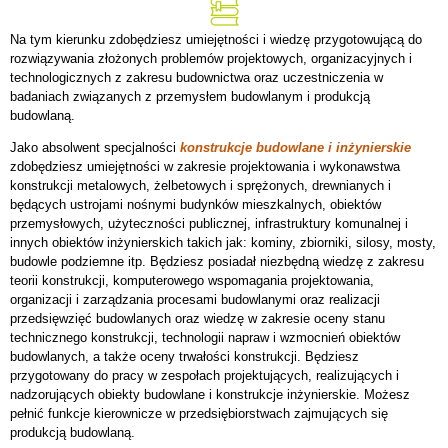
Na tym kierunku zdobędziesz umiejętności i wiedzę przygotowującą do
rozwiązywania złożonych problemów projektowych, organizacyjnych i
technologicznych z zakresu budownictwa oraz uczestniczenia w
badaniach związanych z przemysłem budowlanym i produkcją
budowlaną.
Jako absolwent specjalności
konstrukcje budowlane i inżynierskie
zdobędziesz umiejętności w zakresie projektowania i wykonawstwa
konstrukcji metalowych, żelbetowych i sprężonych, drewnianych i
będących ustrojami nośnymi budynków mieszkalnych, obiektów
przemysłowych, użyteczności publicznej, infrastruktury komunalnej i
innych obiektów inżynierskich takich jak: kominy, zbiorniki, silosy, mosty,
budowle podziemne itp. Będziesz posiadał niezbędną wiedzę z zakresu
teorii konstrukcji, komputerowego wspomagania projektowania,
organizacji i zarządzania procesami budowlanymi oraz realizacji
przedsięwzięć budowlanych oraz wiedzę w zakresie oceny stanu
technicznego konstrukcji, technologii napraw i wzmocnień obiektów
budowlanych, a także oceny trwałości konstrukcji. Będziesz
przygotowany do pracy w zespołach projektujących, realizujących i
nadzorujących obiekty budowlane i konstrukcje inżynierskie. Możesz
pełnić funkcje kierownicze w przedsiębiorstwach zajmujących się
produkcją budowlaną.