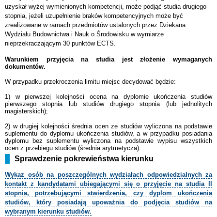
uzyskał wyżej wymienionych kompetencji, może podjąć studia drugiego
stopnia, jeżeli uzupełnienie braków kompetencyjnych może być
zrealizowane w ramach przedmiotów ustalonych przez Dziekana
Wydziału Budownictwa i Nauk o Środowisku w wymiarze
nieprzekraczającym 30 punktów ECTS.
Warunkiem przyjęcia na studia jest złożenie wymaganych
dokumentów.
W przypadku przekroczenia limitu miejsc decydować będzie:
1) w pierwszej kolejności ocena na dyplomie ukończenia studiów
pierwszego stopnia lub studiów drugiego stopnia (lub jednolitych
magisterskich);
2) w drugiej kolejności średnia ocen ze studiów wyliczona na podstawie
suplementu
do dyplomu ukończenia studiów, a w przypadku posiadania
dyplomu bez suplementu wyliczona na podstawie wypisu wszystkich
ocen z przebiegu studiów (średnia arytmetycza).
Sprawdzenie pokrewieństwa kierunku
Wykaz osób na poszczególnych wydziałach odpowiedzialnych za
kontakt z kandydatami ubiegającymi się o przyjęcie na studia II
stopnia, potrzebującymi stwierdzenia, czy dyplom ukończenia
studiów, który posiadają upoważnia do podjęcia studiów na
wybranym kierunku studiów.