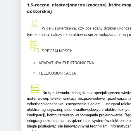
1,5-roczne, niestacjonarne (zaoczne), które m
doktorskiej
W celu stwierdzenia, czy posiadany dyplom ukończen
tym kierunku, należy skontaktować się ze wskazaną osobą 
SPECJALNOŚCI:
APARATURA ELEKTRONICZNA
TELEKOMUNIKACJA
Na tym kierunku zdobędziesz specjalistyczną wiedzę 
materiałowej, telekomunikacji bezprzewodowej, przetwarzani
cyberbezpieczeństwa, zarządzania sieciami i usługami telek
elektromagnetycznej, sieci światłowodowych, elektroniczny
inteligencji, komputerowego wspomagania projektowania. Będ
integracji i eksploatacji urządzeń oraz systemów elektronicz
biegle posługiwać się innowacyjnymi technikami informatyc