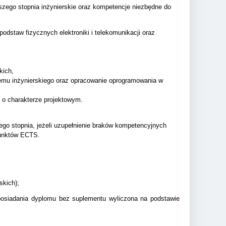
rwszego stopnia inżynierskie oraz kompetencje niezbędne do
dstaw fizycznych elektroniki i telekomunikacji oraz
kich,
blemu inżynierskiego oraz opracowanie oprogramowania w
a o charakterze projektowym.
go stopnia, jeżeli uzupełnienie
braków kompetencyjnych
punktów ECTS.
skich);
posiadania dyplomu bez suplementu wyliczona na podstawie