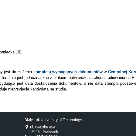
zyniecka 10).
y jest do złożenia
kompletu wymaganych dokumentów
w
Centralnej Kom
rminie jest jednoznaczne z brakiem potwierdzenia chęci studiowania na Po
ydująca jest data dostarczenia dokumentów, a nie data stempla pocztowe
je nieprzyjęcie kandydata na studia.
Bialystok University of Technology
ul. Wiejska 45A
15-351 Białystok