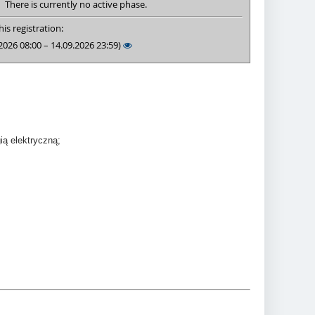
There is currently no active phase.
is registration:
2026 08:00 – 14.09.2026 23:59)
ią elektryczną;