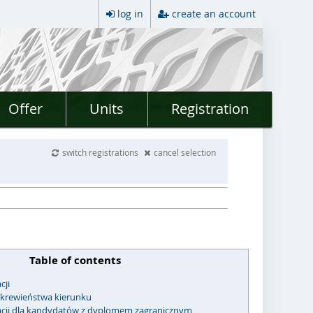
log in
create an account
Offer
Units
Registration
switch registrations
cancel selection
Table of contents
cji
krewieństwa kierunku
kacji dla kandydatów z dyplomem zagranicznym