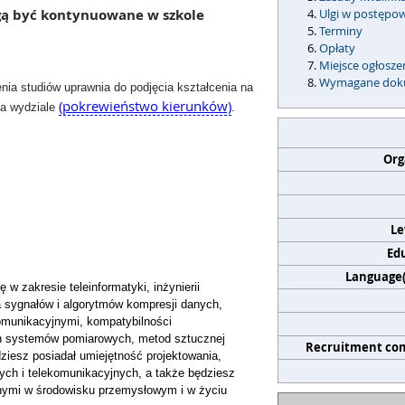
ogą być kontynuowane w szkole
Ulgi w postępo
Terminy
Opłaty
Miejsce ogłosz
Wymagane dok
ia studiów uprawnia do podjęcia kształcenia na
(pokrewieństwo kierunków)
na wydziale
.
Org
Le
Edu
Language(s
w zakresie teleinformatyki, inżynierii
a sygnałów i algorytmów kompresji danych,
omunikacyjnymi, kompatybilności
ch systemów pomiarowych, metod sztucznej
Recruitment co
ziesz posiadał umiejętność projektowania,
nych i telekomunikacyjnych, a także będziesz
znymi w środowisku przemysłowym i w życiu