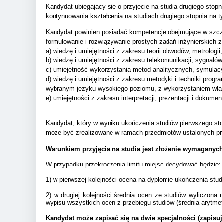
Kandydat ubiegający się o przyjęcie na studia drugiego stopn
kontynuowania kształcenia na studiach drugiego stopnia na t
Kandydat powinien posiadać kompetencje obejmujące w szczeg
formułowanie i rozwiązywanie prostych zadań inżynierskich z
a) wiedzę i umiejętności z zakresu teorii obwodów, metrolog
b) wiedzę i umiejętności z zakresu telekomunikacji, sygnałów 
c) umiejętność wykorzystania metod analitycznych, symulacy
d) wiedzę i umiejętności z zakresu metodyki i techniki pro
wybranym języku wysokiego poziomu, z wykorzystaniem właś
e) umiejętności z zakresu interpretacji, prezentacji i doku
Kandydat, który w wyniku ukończenia studiów pierwszego sto
może być zrealizowane w ramach przedmiotów ustalonych p
Warunkiem przyjęcia na studia jest złożenie wymagany
W przypadku przekroczenia limitu miejsc decydować będzie:
1) w pierwszej kolejności ocena na dyplomie ukończenia studi
2) w drugiej kolejności średnia ocen ze studiów wyliczon
wypisu wszystkich ocen z przebiegu studiów (średnia arytme
Kandydat może zapisać się na dwie specjalności (zapisuj