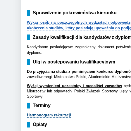
Sprawdzenie pokrewieństwa kierunku
Wykaz osób na poszczególnych wydziałach odpowiedzial
ukończenia studiów, który posiadają upoważnia do podj
Zasady kwalifikacji dla kandydatów z dypl
Kandydatom posiadającym zagraniczny dokument potwierdza
dyplomu.
Ulgi w postępowaniu kwalifikacyjnym
Do przyjęcia na studia z pominięciem konkursu dyplom
zawodów rangi: Mistrzostwa Polski, Akademickie Mistrzostwa 
Wyżej wymienieni uczestnicy i medaliści zawodów
będą
Mistrzostw lub odpowiedni Polski Związek Sportowy
ujęty 
Sportowy
.
Terminy
Harmonogram rekrutacji
Opłaty