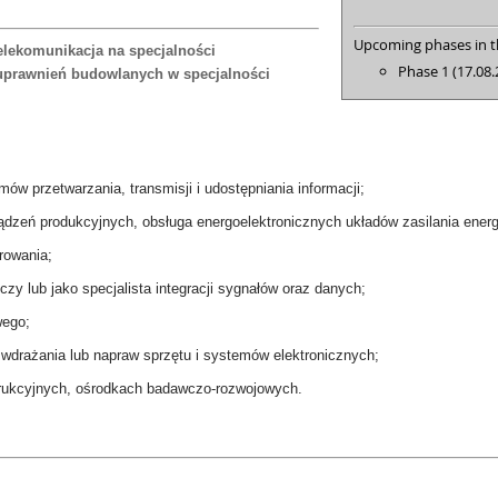
Upcoming phases in th
telekomunikacja na specjalności
Phase 1 (17.08.
 uprawnień budowlanych w specjalności
ów przetwarzania, transmisji i udostępniania informacji;
ądzeń produkcyjnych, obsługa energoelektronicznych układów zasilania energ
rowania;
zy lub jako specjalista integracji sygnałów oraz danych;
wego;
 wdrażania lub napraw sprzętu i systemów elektronicznych;
trukcyjnych, ośrodkach badawczo-rozwojowych.