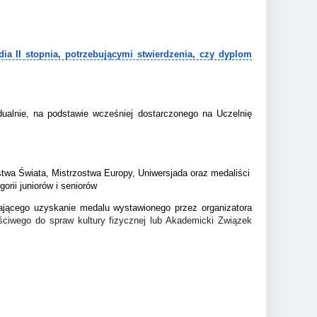
a II stopnia, potrzebującymi stwierdzenia, czy dyplom
ualnie, na podstawie wcześniej dostarczonego na Uczelnię
stwa Świata, Mistrzostwa Europy, Uniwersjada oraz medaliści
rii juniorów i seniorów
jącego uzyskanie medalu wystawionego przez organizatora
ciwego do spraw kultury fizycznej lub Akademicki Związek