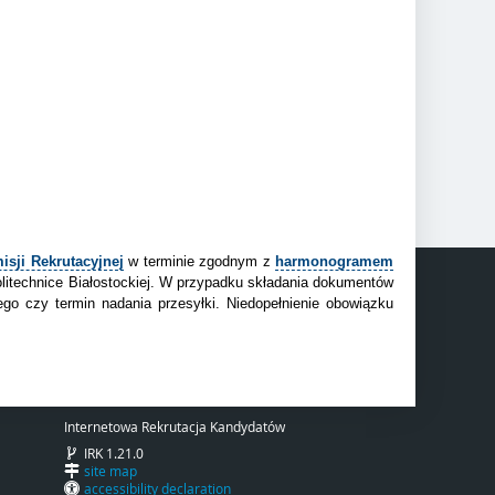
isji Rekrutacyjnej
w terminie zgodnym z
harmonogramem
litechnice Białostockiej. W przypadku składania dokumentów
go czy termin nadania przesyłki. Niedopełnienie obowiązku
Internetowa Rekrutacja Kandydatów
IRK 1.21.0
site map
accessibility declaration