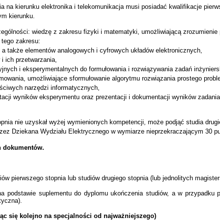
ia na kierunku elektronika i telekomunikacja musi posiadać kwalifikacje pie
ym kierunku.
ólności: wiedzę z zakresu fizyki i matematyki, umożliwiającą zrozumienie po
 tego zakresu:
ii, a także elementów analogowych i cyfrowych układów elektronicznych,
i ich przetwarzania,
jnych i eksperymentalnych do formułowania i rozwiązywania zadań inżyniers
gramowania, umożliwiające sformułowanie algorytmu rozwiązania prostego pro
ciwych narzędzi informatycznych,
mentacji wyników eksperymentu oraz prezentacji i dokumentacji wyników zadani
pnia nie uzyskał wyżej wymienionych kompetencji, może podjąć studia drugie
rzez Dziekana Wydziału Elektrycznego w wymiarze nieprzekraczającym 30 
ch dokumentów.
ów pierwszego stopnia lub studiów drugiego stopnia (lub jednolitych magister
a na podstawie suplementu
do dyplomu ukończenia studiów, a w przypadku 
tyczna).
ąc się kolejno na specjalności od najważniejszego)