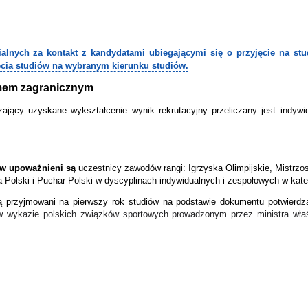
nych za kontakt z kandydatami ubiegającymi się o przyjęcie na studi
ęcia studiów na wybranym kierunku studiów.
omem zagranicznym
jący uzyskane wykształcenie wynik rekrutacyjny przeliczany jest indywid
ów upoważnieni są
uczestnicy zawodów rangi: Igrzyska Olimpijskie, Mistrzo
Polski i Puchar Polski w dyscyplinach indywidualnych i zespołowych w katego
 przyjmowani na pierwszy rok studiów na podstawie dokumentu potwierdza
w wykazie polskich związków sportowych prowadzonym przez ministra właś