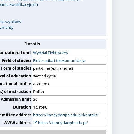
waniu kwalifikacyjnym
enia wyników
umenty
Details
anizational unit
Wydział Elektryczny
Field of studies
Elektronika i telekomunikacja
Form of studies
part-time (extramural)
vel of education
second cycle
cational profile
academic
) of instruction
Polish
Admission limit
30
Duration
1,5 roku
mmittee address
https://kandydacipb.edu.pl/kontakt/
WWW address
https://kandydacipb.edu.pl/