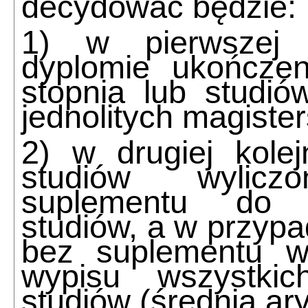
decydować będzie:
1) w pierwszej 
dyplomie ukończen
stopnia lub studió
jednolitych magister
2) w drugiej kole
studiów wylic
suplementu
do 
studiów, a w przyp
bez suplementu w
wypisu wszystki
studiów (średnia ar