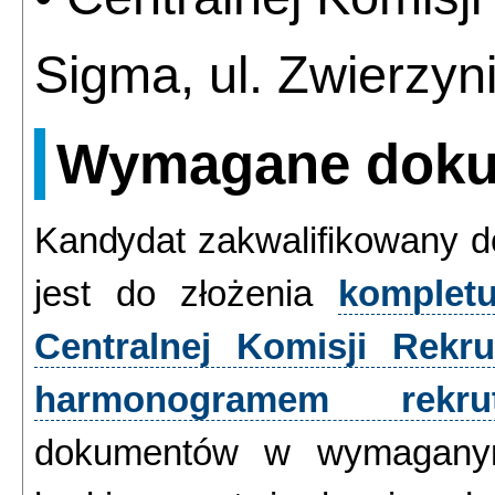
Sigma, ul. Zwierzyn
Wymagane dok
Kandydat
zakwalifikowany d
jest do złożenia
komplet
Centralnej Komisji Rekru
harmonogramem rekrut
dokumentów w wymaganym 