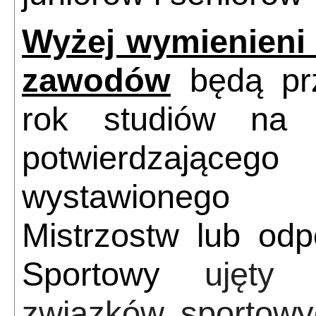
Wyżej wymienieni 
zawodów
będą prz
rok studiów na 
potwierdzające
wystawionego p
Mistrzostw lub odp
Sportowy
ujęty
związków sportow