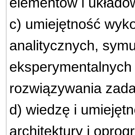
elementów i układó
c) umiejętność wyk
analitycznych, symu
eksperymentalnych 
rozwiązywania zadań
d) wiedzę i umiejęt
architektury i opr