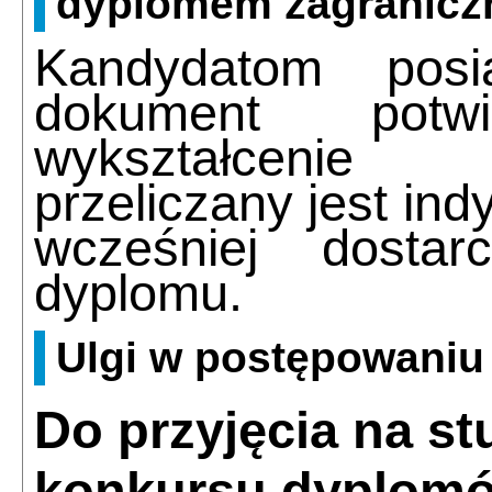
dyplomem zagranic
Kandydatom posi
dokument potwi
wykształcenie 
przeliczany jest in
wcześniej dosta
dyplomu.
Ulgi w postępowaniu
Do przyjęcia na s
konkursu dyplomó