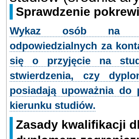
Sprawdzenie pokrewi
Wykaz osób na pos
odpowiedzialnych za kont
się o przyjęcie na stud
stwierdzenia, czy dypl
posiadają upoważnia do 
kierunku studiów.
Zasady kwalifikacji 