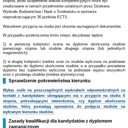
stopnia, jeżeli uzupełnienie braków kompetencyjnych może być
zrealizowane w ramach przedmiotów ustalonych
przez Dziekana
Wydziału Budownictwa i Nauk o Środowisku w wymiarze
nieprzekraczającym 30 punktów ECTS.
Warunkiem przyjęcia na studia jest złożenie wymaganych dokumentów.
W przypadku przekroczenia limitu miejsc decydować będzie:
1) w pierwszej kolejności ocena na dyplomie ukończenia studiów
pierwszego stopnia lub studiów drugiego stopnia (lub jednolitych
magisterskich);
2) w drugiej kolejności średnia ocen ze studiów wyliczona na podstawie
suplementu
do dyplomu ukończenia studiów, a w przypadku posiadania
dyplomu bez suplementu wyliczona na podstawie wypisu wszystkich
ocen z przebiegu studiów (średnia arytmetyczna).
Sprawdzenie pokrewieństwa kierunku
Wykaz osób na poszczególnych wydziałach odpowiedzialnych za
kontakt z kandydatami ubiegającymi się o przyjęcie na studia II
stopnia, potrzebującymi stwierdzenia, czy dyplom ukończenia
studiów, który posiadają upoważnia do podjęcia studiów na
wybranym kierunku studiów.
Zasady kwalifikacji dla kandydatów z dyplomem
zagranicznym