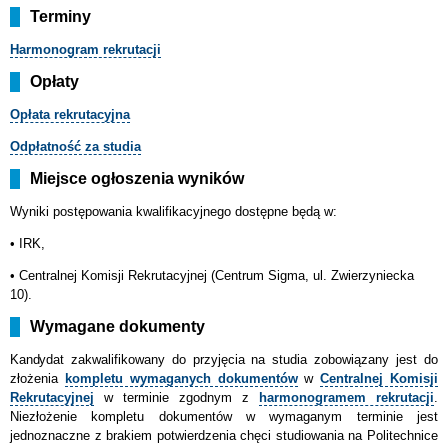
Terminy
Harmonogram rekrutacji
Opłaty
Opłata rekrutacyjna
Odpłatność za studia
Miejsce ogłoszenia wyników
Wyniki postępowania kwalifikacyjnego dostępne będą w:
• IRK,
•
Centralnej Komisji Rekrutacyjnej (Centrum Sigma, ul. Zwierzyniecka
10).
Wymagane dokumenty
Kandydat
zakwalifikowany do przyjęcia na studia zobowiązany jest do
złożenia
kompletu wymaganych dokumentów
w
Centralnej Komisji
Rekrutacyjnej
w terminie zgodnym z
harmonogramem rekrutacji
.
Niezłożenie kompletu dokumentów w wymaganym terminie jest
jednoznaczne z brakiem potwierdzenia chęci studiowania na Politechnice