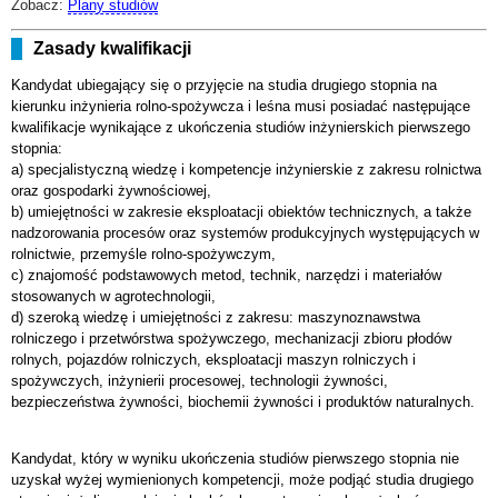
Zobacz:
Plany studiów
Zasady kwalifikacji
Kandydat ubiegający się o przyjęcie na studia drugiego stopnia na
kierunku inżynieria rolno-spożywcza i leśna musi posiadać następujące
kwalifikacje wynikające z ukończenia studiów inżynierskich pierwszego
stopnia:
a) specjalistyczną wiedzę i kompetencje inżynierskie z zakresu rolnictwa
oraz gospodarki żywnościowej,
b) umiejętności w zakresie eksploatacji obiektów technicznych, a także
nadzorowania procesów oraz systemów produkcyjnych występujących w
rolnictwie, przemyśle rolno-spożywczym,
c) znajomość podstawowych metod, technik, narzędzi i materiałów
stosowanych w agrotechnologii,
d) szeroką wiedzę i umiejętności z zakresu: maszynoznawstwa
rolniczego i przetwórstwa spożywczego, mechanizacji zbioru płodów
rolnych, pojazdów rolniczych, eksploatacji maszyn rolniczych i
spożywczych, inżynierii procesowej, technologii żywności,
bezpieczeństwa żywności, biochemii żywności i produktów naturalnych.
Kandydat, który w wyniku ukończenia studiów pierwszego stopnia nie
uzyskał wyżej wymienionych kompetencji, może podjąć studia drugiego