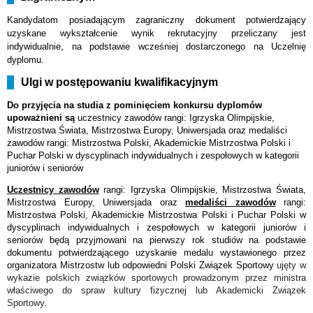
Kandydatom posiadającym zagraniczny dokument potwierdzający
uzyskane wykształcenie wynik rekrutacyjny przeliczany jest
indywidualnie, na podstawie wcześniej dostarczonego na Uczelnię
dyplomu.
Ulgi w postępowaniu kwalifikacyjnym
Do przyjęcia na studia z pominięciem konkursu dyplomów
upoważnieni są
uczestnicy zawodów rangi: Igrzyska Olimpijskie,
Mistrzostwa Świata, Mistrzostwa Europy, Uniwersjada oraz medaliści
zawodów rangi: Mistrzostwa Polski, Akademickie Mistrzostwa Polski i
Puchar Polski w dyscyplinach indywidualnych i zespołowych w kategorii
juniorów i seniorów
Uczestnicy zawodów
rangi: Igrzyska Olimpijskie, Mistrzostwa Świata,
Mistrzostwa Europy, Uniwersjada oraz
medaliści zawodów
rangi:
Mistrzostwa Polski, Akademickie Mistrzostwa Polski i Puchar Polski w
dyscyplinach indywidualnych i zespołowych w kategorii juniorów i
seniorów będą przyjmowani na pierwszy rok studiów na podstawie
dokumentu potwierdzającego uzyskanie medalu wystawionego przez
organizatora Mistrzostw lub odpowiedni Polski Związek Sportowy
ujęty w
wykazie polskich związków sportowych prowadzonym przez ministra
właściwego do spraw kultury fizycznej lub Akademicki Związek
Sportowy
.