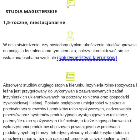
STUDIA MAGISTERSKIE
1,5-roczne, niestacjonarne
W celu stwierdzenia, czy posiadany dyplom ukończenia studiów uprawnia
do podjęcia kształcenia na tym kierunku, należy skontaktować się ze
(pokrewieństwo kierunków)
wskazaną osoba na wydziale
.
Absolwent studiów drugiego stopnia kierunku Inżynieria rolno-spożywcza i
leśna jest przygotowany do wykonywania zaawansowanych zadań
inżynierskich ukierunkowanych na potrzeby rolnictwa oraz gospodarki
żywnościowej i leśnej. Posiada pogłębione umiejętności w zakresie
przetwórstwa surowców i produktów rolno-spożywczych, nadzorowania
procesów oraz systemów produkcyjnych występujących w rolnictwie,
przemyśle rolno-spożywczym i leśnictwie, a także zagospodarowania i
wykorzystania produktów ubocznych powstających w procesach
produkcyjnych tej branży. Interdyscyplinarny charakter wykształcenia
umożliwia pracę w różnych gałęziach produkcji, a szczególnie w tych,