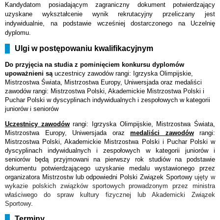
Kandydatom posiadającym zagraniczny dokument potwierdzający
uzyskane wykształcenie wynik rekrutacyjny przeliczany jest
indywidualnie, na podstawie wcześniej dostarczonego na Uczelnię
dyplomu.
Ulgi w postępowaniu kwalifikacyjnym
Do przyjęcia na studia z pominięciem konkursu dyplomów
upoważnieni są
uczestnicy zawodów rangi: Igrzyska Olimpijskie,
Mistrzostwa Świata, Mistrzostwa Europy, Uniwersjada oraz medaliści
zawodów rangi: Mistrzostwa Polski, Akademickie Mistrzostwa Polski i
Puchar Polski w dyscyplinach indywidualnych i zespołowych w kategorii
juniorów i seniorów
Uczestnicy zawodów
rangi: Igrzyska Olimpijskie, Mistrzostwa Świata,
Mistrzostwa Europy, Uniwersjada oraz
medaliści zawodów
rangi:
Mistrzostwa Polski, Akademickie Mistrzostwa Polski i Puchar Polski w
dyscyplinach indywidualnych i zespołowych w kategorii juniorów i
seniorów będą przyjmowani na pierwszy rok studiów na podstawie
dokumentu potwierdzającego uzyskanie medalu wystawionego przez
organizatora Mistrzostw lub odpowiedni Polski Związek Sportowy
ujęty w
wykazie polskich związków sportowych prowadzonym przez ministra
właściwego do spraw kultury fizycznej lub Akademicki Związek
Sportowy
.
Terminy