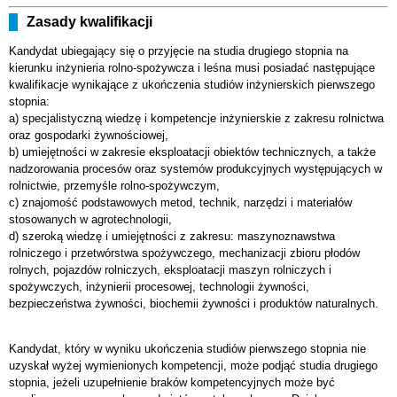
Zasady kwalifikacji
Kandydat ubiegający się o przyjęcie na studia drugiego stopnia na
kierunku inżynieria rolno-spożywcza i leśna musi posiadać następujące
kwalifikacje wynikające z ukończenia studiów inżynierskich pierwszego
stopnia:
a) specjalistyczną wiedzę i kompetencje inżynierskie z zakresu rolnictwa
oraz gospodarki żywnościowej,
b) umiejętności w zakresie eksploatacji obiektów technicznych, a także
nadzorowania procesów oraz systemów produkcyjnych występujących w
rolnictwie, przemyśle rolno-spożywczym,
c) znajomość podstawowych metod, technik, narzędzi i materiałów
stosowanych w agrotechnologii,
d) szeroką wiedzę i umiejętności z zakresu: maszynoznawstwa
rolniczego i przetwórstwa spożywczego, mechanizacji zbioru płodów
rolnych, pojazdów rolniczych, eksploatacji maszyn rolniczych i
spożywczych, inżynierii procesowej, technologii żywności,
bezpieczeństwa żywności, biochemii żywności i produktów naturalnych.
Kandydat, który w wyniku ukończenia studiów pierwszego stopnia nie
uzyskał wyżej wymienionych kompetencji, może podjąć studia drugiego
stopnia, jeżeli uzupełnienie braków kompetencyjnych może być