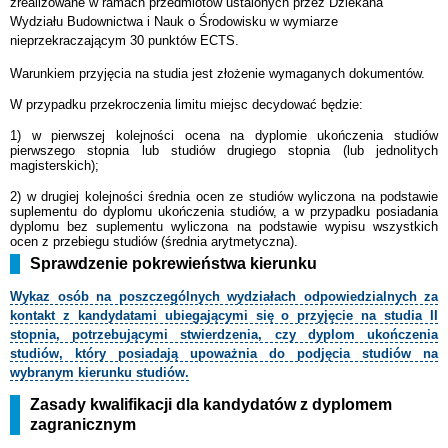
zrealizowane w ramach przedmiotów ustalonych
przez Dziekana
Wydziału Budownictwa i Nauk o Środowisku w wymiarze
nieprzekraczającym 30 punktów ECTS.
Warunkiem przyjęcia na studia jest złożenie wymaganych dokumentów.
W przypadku przekroczenia limitu miejsc decydować będzie:
1) w pierwszej kolejności ocena na dyplomie ukończenia studiów
pierwszego stopnia lub studiów drugiego stopnia (lub jednolitych
magisterskich);
2) w drugiej kolejności średnia ocen ze studiów wyliczona na podstawie
suplementu
do dyplomu ukończenia studiów, a w przypadku posiadania
dyplomu bez suplementu wyliczona na podstawie wypisu wszystkich
ocen z przebiegu studiów (średnia arytmetyczna).
Sprawdzenie pokrewieństwa kierunku
Wykaz osób na poszczególnych wydziałach odpowiedzialnych za
kontakt z kandydatami ubiegającymi się o przyjęcie na studia II
stopnia, potrzebującymi stwierdzenia, czy dyplom ukończenia
studiów, który posiadają upoważnia do podjęcia studiów na
wybranym kierunku studiów.
Zasady kwalifikacji dla kandydatów z dyplomem
zagranicznym