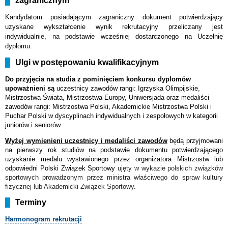
zagranicznym
Kandydatom posiadającym zagraniczny dokument potwierdzający
uzyskane wykształcenie wynik rekrutacyjny przeliczany jest
indywidualnie, na podstawie wcześniej dostarczonego na Uczelnię
dyplomu.
Ulgi w postępowaniu kwalifikacyjnym
Do przyjęcia na studia z pominięciem konkursu dyplomów
upoważnieni są
uczestnicy zawodów rangi: Igrzyska Olimpijskie,
Mistrzostwa Świata, Mistrzostwa Europy, Uniwersjada oraz medaliści
zawodów rangi: Mistrzostwa Polski, Akademickie Mistrzostwa Polski i
Puchar Polski w dyscyplinach indywidualnych i zespołowych w kategorii
juniorów i seniorów
Wyżej wymienieni uczestnicy i medaliści zawodów
będą przyjmowani
na pierwszy rok studiów na podstawie dokumentu potwierdzającego
uzyskanie medalu wystawionego przez organizatora Mistrzostw lub
odpowiedni Polski Związek Sportowy
ujęty w wykazie polskich związków
sportowych prowadzonym przez ministra właściwego do spraw kultury
fizycznej lub Akademicki Związek Sportowy
.
Terminy
Harmonogram rekrutacji