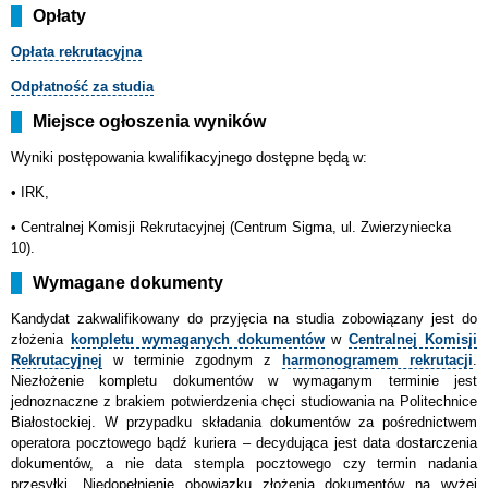
Opłaty
Opłata rekrutacyjna
Odpłatność za studia
Miejsce ogłoszenia wyników
Wyniki postępowania kwalifikacyjnego dostępne będą w:
• IRK,
•
Centralnej Komisji Rekrutacyjnej (Centrum Sigma, ul. Zwierzyniecka
10).
Wymagane dokumenty
Kandydat
zakwalifikowany do przyjęcia na studia zobowiązany jest do
złożenia
kompletu wymaganych dokumentów
w
Centralnej Komisji
Rekrutacyjnej
w terminie zgodnym z
harmonogramem rekrutacji
.
Niezłożenie kompletu dokumentów w wymaganym terminie jest
jednoznaczne z brakiem potwierdzenia chęci studiowania na Politechnice
Białostockiej. W przypadku składania dokumentów za pośrednictwem
operatora pocztowego bądź kuriera – decydująca jest data dostarczenia
dokumentów, a nie data stempla pocztowego czy termin nadania
przesyłki. Niedopełnienie obowiązku złożenia dokumentów na wyżej