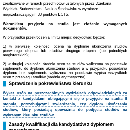
zrealizowane w ramach przedmiotów ustalonych przez Dziekana
Wydziału Budownictwa i Nauk o Środowisku w wymiarze
nieprzekraczającym 30 punktów ECTS.
Warunkiem przyjęcia na studia jest złożenie wymaganych
dokumentów.
W przypadku przekroczenia limitu miejsc decydować będzie:
1) w pierwszej kolejności ocena na dyplomie ukończenia studiów
pierwszego stopnia lub studiów drugiego stopnia (lub jednolitych
magisterskich);
2) w drugiej kolejności średnia ocen ze studiów wyliczona na podstawie
suplementu
do dyplomu ukończenia studiów, a w przypadku posiadania
dyplomu bez suplementu wyliczona na podstawie wypisu wszystkich
ocen z przebiegu studiów (średnia arytmetyczna).
Sprawdzenie pokrewieństwa kierunku
Wykaz osób na poszczególnych wydziałach odpowiedzialnych za
kontakt z kandydatami ubiegającymi się o przyjęcie na studia II
stopnia, potrzebującymi stwierdzenia, czy dyplom ukończenia
studiów, który posiadają upoważnia do podjęcia studiów na
wybranym kierunku studiów.
Zasady kwalifikacji dla kandydatów z dyplomem