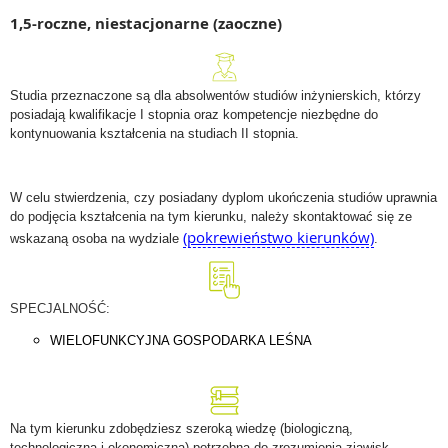
1,5-roczne, niestacjonarne (zaoczne)
Studia przeznaczone są dla absolwentów studiów inżynierskich, którzy
posiadają kwalifikacje I stopnia oraz kompetencje niezbędne do
kontynuowania kształcenia na studiach II stopnia.
W celu stwierdzenia, czy posiadany dyplom ukończenia studiów uprawnia
do podjęcia kształcenia na tym kierunku, należy skontaktować się ze
(pokrewieństwo kierunków)
wskazaną osoba na wydziale
.
SPECJALNOŚĆ:
WIELOFUNKCYJNA GOSPODARKA LEŚNA
Na tym kierunku zdobędziesz szeroką wiedzę (biologiczną,
technologiczną i ekonomiczną) potrzebną do zrozumienia zjawisk