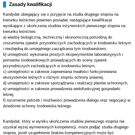
Zasady kwalifikacji
Kandydat ubiegający się o przyjęcie na studia drugiego stopnia na
kierunku leśnictwo powinien posiadać następujące kwalifikacje
wynikające z ukończenia studiów inżynierskich pierwszego stopnia na
kierunku leśnictwo:
a) wiedzę biologiczną, techniczną i ekonomiczną potrzebną do
zrozumienia zjawisk przyrodniczych zachodzących w środowisku leśnym
i niezbędną do umiejętnego zarządzania tym środowiskiem,
b) umiejętność wykonania prostych eksperymentów laboratoryjnych i
pomiarów środowiskowych prowadzących do oceny zjawisk
przyrodniczych zachodzących w środowisku leśnym,
c) umiejętności w zakresie zapewniania trwałości funkcjonowania
ekosystemów leśnych o różnym stopniu ochrony prawnej,
d) umiejętności w zakresie sporządzania i realizacji planów ochronnych,
e) umiejętności w zakresie prowadzenia wielofunkcyjnej gospodarki
leśnej,
f) rozumienie potrzeb i możliwości prowadzenia dialogu oraz negocjacji w
dziedzinie ochrony środowiska leśnego.
Kandydat, który w wyniku ukończenia studiów pierwszego stopnia nie
uzyskał wyżej wymienionych kompetencji, może podjąć studia drugiego
stopnia, jeżeli uzupełnienie braków kompetencyjnych może być