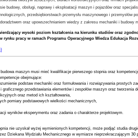
e budowy, obsługi, naprawy i eksploatacji maszyn i pojazdów oraz specjali
echnologicznych, przedsiębiorstwach przemysłu maszynowego i przemysłów 
doradztwem oraz upowszechnianiem wiedzy z zakresu mechaniki i budowy ma
twierdzający wysoki poziom kształcenia na kierunku studiów oraz zgodn
 rynku pracy w ramach Programu Operacyjnego Wiedza Edukacja Rozw
B)
i budowa maszyn musi mieć kwalifikacje pierwszego stopnia oraz kompetencj
kompetencje obejmujące:
zrozumienie podstaw mechaniki oraz formułowania i rozwiązywania prostych 
ia i graficznego przedstawiania elementów i zespołów maszyn oraz tworzenia d
ukcyjnych oraz metod ich kształtowania,
jących pomiary podstawowych wielkości mechanicznych,
entacji wyników eksperymentu oraz zadania o charakterze projektowym.
pnia nie uzyskał wyżej wymienionych kompetencji, może podjąć studia drugi
rzez Dziekana Wydziału Mechanicznego w wymiarze nieprzekraczającym 30