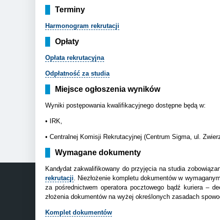
Terminy
Harmonogram rekrutacji
Opłaty
Opłata rekrutacyjna
Odpłatność za studia
Miejsce ogłoszenia wyników
Wyniki postępowania kwalifikacyjnego dostępne będą w:
• IRK,
•
Centralnej Komisji Rekrutacyjnej (Centrum Sigma, ul. Zwier
Wymagane dokumenty
Kandydat
zakwalifikowany do przyjęcia na studia zobowiązan
rekrutacji
. Niezłożenie kompletu dokumentów w wymaganym te
za pośrednictwem operatora pocztowego bądź kuriera – dec
złożenia dokumentów na wyżej określonych zasadach spowodu
Komplet dokumentów