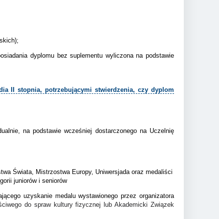
skich);
posiadania dyplomu bez suplementu wyliczona na podstawie
a II stopnia, potrzebującymi stwierdzenia, czy dyplom
ualnie, na podstawie wcześniej dostarczonego na Uczelnię
stwa Świata, Mistrzostwa Europy, Uniwersjada oraz medaliści
rii juniorów i seniorów
jącego uzyskanie medalu wystawionego przez organizatora
ciwego do spraw kultury fizycznej lub Akademicki Związek