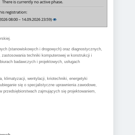
There is currently no active phase.
is registration:
2026 08:00 – 14.09.2026 23:59)
skiej.
nych (stanowiskowych i drogowych) oraz diagnostycznych,
 zastosowania techniki komputerowej w konstrukcji i
 biurach badawczych i projektowych, usługach
 klimatyzacji, wentylacji, kriotechniki, energetyki
ubieganie się o specjalistyczne uprawnienia zawodowe,
e w przedsiębiorstwach zajmujących się projektowaniem,
towych,