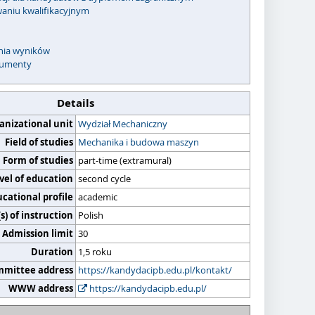
waniu kwalifikacyjnym
enia wyników
umenty
Details
anizational unit
Wydział Mechaniczny
Field of studies
Mechanika i budowa maszyn
Form of studies
part-time (extramural)
vel of education
second cycle
cational profile
academic
) of instruction
Polish
Admission limit
30
Duration
1,5 roku
mmittee address
https://kandydacipb.edu.pl/kontakt/
WWW address
https://kandydacipb.edu.pl/