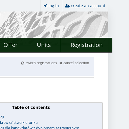
log in
create an account
Offer
Units
Registration
switch registrations
cancel selection
Table of contents
cji
krewieństwa kierunku
kacji dla kandydatów z dyplomem zagranicznym