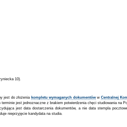
zyniecka 10).
y jest do złożenia
kompletu wymaganych dokumentów
w
Centralnej Kom
rminie jest jednoznaczne z brakiem potwierdzenia chęci studiowania na Po
ydująca jest data dostarczenia dokumentów, a nie data stempla pocztowe
je nieprzyjęcie kandydata na studia.