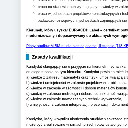
praca na stanowiskach wymagających wiedzy w zakresi
praca w jednostkach projektowo-konstrukcyjnych i t
badawczo-rozwojowych, jednostkach zajmujących się 
Kierunek, który uzyskał EUR-ACE® Label – certyfikat po
modernizowany i dopasowywany do aktualnych wymogów
Plany studiów MiBM studia niestacjonarne, II stopnia (118 K
Zasady kwalifikacji
Kandydat ubiegający się o przyjęcie na kierunek mechanika 
drugiego stopnia na tym kierunku. Kandydat powinien mieć 
a) wiedzę z zakresu matematyki oraz fizyki umożliwiającą 
b) wiedzę i umiejętności w zakresie projektowania, obliczan
c) wiedzę w zakresie właściwości i doboru materiałów konstr
d) wiedzę w zakresie metrologii i doboru technik umożliwia
e) wiedzę w zakresie nowoczesnych technik wytwarzania,
f) umiejętności z zakresu interpretacji, prezentacji i dokum
Kandydat, który w wyniku ukończenia studiów pierwszego sto
może być zrealizowane w ramach przedmiotów ustalonych p