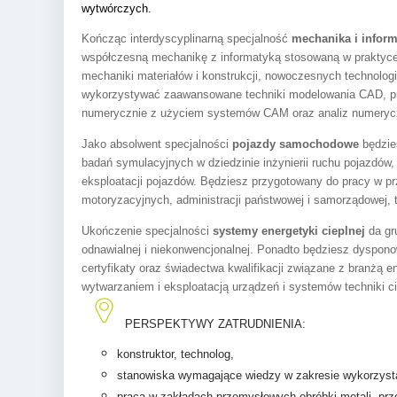
wytwórczych.
Kończąc interdyscyplinarną specjalność
mechanika i infor
współczesną mechanikę z informatyką stosowaną w praktyc
mechaniki materiałów i konstrukcji, nowoczesnych technologi
wykorzystywać zaawansowane techniki modelowania CAD, pr
numerycznie z użyciem systemów CAM oraz analiz numerycz
Jako absolwent specjalności
pojazdy samochodowe
będzie
badań symulacyjnych w dziedzinie inżynierii ruchu pojazdów
eksploatacji pojazdów. Będziesz przygotowany do pracy w pr
motoryzacyjnych, administracji państwowej i samorządowej,
Ukończenie specjalności
systemy energetyki cieplnej
da gru
odnawialnej i niekonwencjonalnej. Ponadto będziesz dyspono
certyfikaty oraz świadectwa kwalifikacji związane z branżą e
wytwarzaniem i eksploatacją urządzeń i systemów techniki ciep
PERSPEKTYWY ZATRUDNIENIA:
konstruktor, technolog,
stanowiska wymagające wiedzy w zakresie wykorzy
praca w zakładach przemysłowych obróbki metali, prz