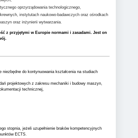
stycznego oprzyrządowania technologicznego,
pokrewnych, instytutach naukowo-badawczych oraz ośrodkach
szyn oraz inżynierii wytwarzania.
ość z przyjętymi w Europie normami i zasadami. Jest on
ój.
e niezbędne do kontynuowania kształcenia na studiach
zadań projektowych z zakresu mechaniki i budowy maszyn,
okumentacji technicznej,
ego stopnia, jeżeli uzupełnienie braków kompetencyjnych
 punktów ECTS.