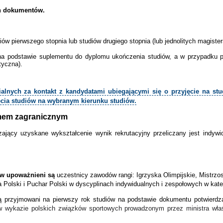
ch dokumentów.
ów pierwszego stopnia lub studiów drugiego stopnia (lub jednolitych magister
a na podstawie suplementu
do dyplomu ukończenia studiów, a w przypadku 
tyczna).
nych za kontakt z kandydatami ubiegającymi się o przyjęcie na studi
ęcia studiów na wybranym kierunku studiów.
omem zagranicznym
jący uzyskane wykształcenie wynik rekrutacyjny przeliczany jest indywid
ów upoważnieni są
uczestnicy zawodów rangi: Igrzyska Olimpijskie, Mistrzo
Polski i Puchar Polski w dyscyplinach indywidualnych i zespołowych w katego
 przyjmowani na pierwszy rok studiów na podstawie dokumentu potwierdza
w wykazie polskich związków sportowych prowadzonym przez ministra właś