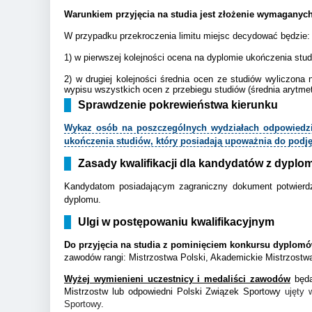
Warunkiem przyjęcia na studia jest złożenie wymagany
W przypadku przekroczenia limitu miejsc decydować będzie:
1) w pierwszej kolejności ocena na dyplomie ukończenia studi
2) w drugiej kolejności średnia ocen ze studiów wyliczon
wypisu wszystkich ocen z przebiegu studiów (średnia arytme
Sprawdzenie pokrewieństwa kierunku
Wykaz osób na poszczególnych wydziałach odpowiedzial
ukończenia studiów, który posiadają upoważnia do podj
Zasady kwalifikacji dla kandydatów z dypl
Kandydatom posiadającym zagraniczny dokument potwierdza
dyplomu.
Ulgi w postępowaniu kwalifikacyjnym
Do przyjęcia na studia z pominięciem konkursu dyplom
zawodów rangi: Mistrzostwa Polski, Akademickie Mistrzostwa 
Wyżej wymienieni uczestnicy i medaliści zawodów
będą
Mistrzostw lub odpowiedni Polski Związek Sportowy
ujęty 
Sportowy
.