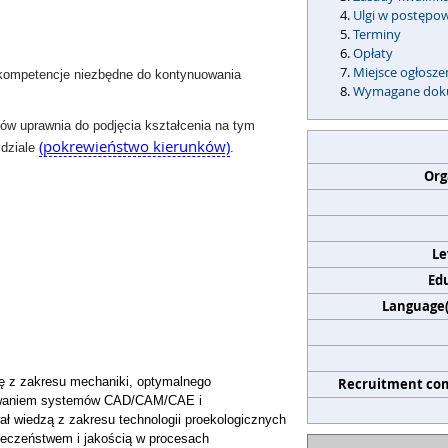
Ulgi w postępo
Terminy
Opłaty
Miejsce ogłosz
z kompetencje niezbędne do kontynuowania
Wymagane dok
ów uprawnia do podjęcia kształcenia na tym
(pokrewieństwo kierunków)
ydziale
.
Org
Le
Edu
Language(s
 z zakresu mechaniki, optymalnego
Recruitment co
osowaniem systemów CAD/CAM/CAE i
 wiedzą z zakresu technologii proekologicznych
ieczeństwem i jakością w procesach