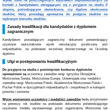
Wykaz osób na poszczególnych wydziałach odpowiedzialnych za
kontakt z kandydatami ubiegającymi się o przyjęcie na studia II
stopnia, potrzebującymi stwierdzenia, czy dyplom ukończenia
studiów, który posiadają upoważnia do podjęcia studiów na
wybranym kierunku studiów.
Zasady kwalifikacji dla kandydatów z dyplomem
zagranicznym
Kandydatom posiadającym zagraniczny dokument potwierdzający
uzyskane wykształcenie wynik rekrutacyjny przeliczany jest
indywidualnie, na podstawie wcześniej dostarczonego na Uczelnię
dyplomu.
Ulgi w postępowaniu kwalifikacyjnym
Do przyjęcia na studia z pominięciem konkursu dyplomów
upoważnieni są
uczestnicy zawodów rangi: Igrzyska Olimpijskie,
Mistrzostwa Świata, Mistrzostwa Europy, Uniwersjada oraz medaliści
zawodów rangi: Mistrzostwa Polski, Akademickie Mistrzostwa Polski i
Puchar Polski w dyscyplinach indywidualnych i zespołowych w kategorii
juniorów i seniorów
Wyżej wymienieni uczestnicy i medaliści zawodów
będą przyjmowani
na pierwszy rok studiów na podstawie dokumentu potwierdzającego
uzyskanie medalu wystawionego przez organizatora Mistrzostw lub