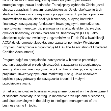
rachunkowości finansowej, zarządzania ryzykiem, planowania
strategicznego, prawa i podatków. To najlepszy wybór dla Ciebie, jeżeli
chcesz zarządzać finansami przedsiębiorstw. Dzięki ukończeniu tych
studiów będziesz w szczególności przygotowany do podjęcia pracy na
stanowiskach takich jak: analityk biznesowy, audytor, kontroler
finansowy, zarządzający funduszami inwestycyjnymi, menedżer ds.
raportowania, menedżer ds. planowania i analiz, dyrektor ds. ryzyka,
dyrektor finansowy, członek zarządu ds. finansowych (CFO). Jako
absolwent będziesz zwolniony z egzaminów od F1 do F9 w kwalifikacji
ACCA dzięki umowie akredytacyjnej zawartej pomiędzy Wydziałem
Inżynierii Zarządzania a organizacją ACCA (The Association of Chartered
Certified Accountants).
Program zajęć na specjalności zarządzanie w biznesie przewiduje
poznanie zagadnień przedsiębiorczości, zarządzania strategicznego,
analizy ekonomicznej i optymalizacji kosztów produkcji, zarządzania
projektami inwestycyjnymi oraz marketingu usług. Jako absolwent
będziesz przygotowany do zarządzania średnimi i małymi
przedsiębiorstwami.
Smart and innovative business – programme focused on the development
of students creativity in setting up innovative start-ups and businesses,
and also providing with the ability to intelligent management of the
business using IT tools.