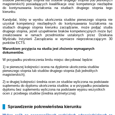
studiów pierwszego stopnia lub studiów drugiego stopnia (lub jednolitych
magisterskich) posiadających kwalifikacje oraz kompetencje niezbędne
do kontynuowania kształcenia na studiach drugiego stopnia tego
kierunku.
Kandydat, który w wyniku ukończenia studiów pierwszego stopnia nie
uzyskał kompetencji niezbędnych do kontynuawania kształcenia na
studiach drugiego stopnia kierunku zarządzanie, może podjąć studia
drugiego stopnia, jeżeli uzupełnienie braków kompetencyjnych może być
zrealizowane w ramach przedmiotów ustalonych przez Dziekana
Wydziału Inżynierii Zarządzania w wymiarze nieprzekraczającym 30
punktów ECTS.
Warunkiem przyjęcia na studia jest złożenie wymaganych
dokumentów.
W przypadku przekroczenia limitu miejsc decydować będzie:
1) w pierwszej kolejności ocena na dyplomie ukończenia studiów
pierwszego stopnia lub studiów drugiego stopnia (lub jednolitych
magisterskich);
2) w drugiej kolejności średnia ocen ze studiów wyliczona na podstawie
suplementu do dyplomu ukończenia studiów, a w przypadku posiadania
dyplomu bez suplementu wyliczona na podstawie wypisu wszystkich
ocen z przebiegu studiów (średnia arytmetyczna).
Sprawdzenie pokrewieństwa kierunku