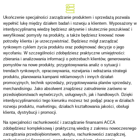
Ukończenie specjalności zarządzanie produktem i sprzedażą pozwala
wypełnić lukę między działem badań i rozwoju a klientem. Wyposażony w
interdyscyplinarną wiedzę będziesz aktywnie i skutecznie poszukiwać i
weryfikować pomysły na produkty, a także będziesz kreować nowe
potrzeby klienta i je urzeczywistniać. Będziesz mógł zarządzać
rynkowym cyklem życia produktu oraz podejmować decyzje o jego
wycofaniu. W szczególności zdobędziesz praktyczne umiejętności:
zbierania i analizowania informacji o potrzebach klientów, generowania
pomysłów na nowe produkty, przygotowywania analiz o sytuacji i
trendach rynkowych, opracowywania, rozwijania i wdrażania strategii
produktu, planowania kampanii reklamowych i innych działań
promocyjnych, technik sprzedaży, przygotowywania planów sprzedaży,
merchandisingu. Jako absolwent znajdziesz zatrudnienie zarówno w
przedsiębiorstwach wytwórczych, usługowych, jak i handlowych. Dzięki
interdyscyplinarności tego kierunku możesz też podjąć pracę w działach
rozwoju produktu, marketingu, działach kształtowania jakości, obsługi
klienta, dystrybucji i promocji.
Na specjalności rachunkowość i zarządzanie finansami ACCA
zdobędziesz kompleksową i praktyczną wiedzę z zakresu nowoczesnego
zarządzania przedsiębiorstwem, audytu, rachunkowości zarządczej,