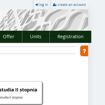
log in
create an account
Offer
Units
Registration
studia II stopnia
studia II stopnia