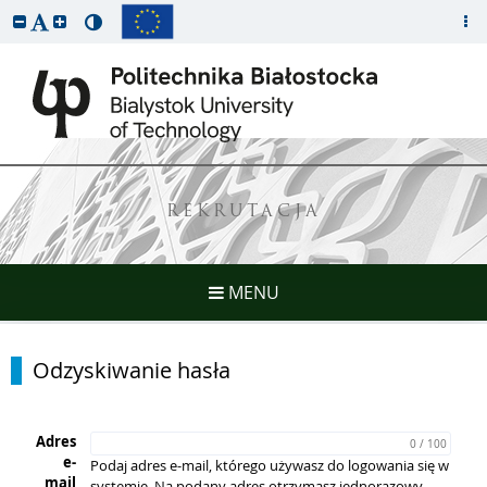
REKRUTACJA
MENU
Odzyskiwanie hasła
Adres
0 / 100
e-
Podaj adres e-mail, którego używasz do logowania się w
mail
systemie. Na podany adres otrzymasz jednorazowy