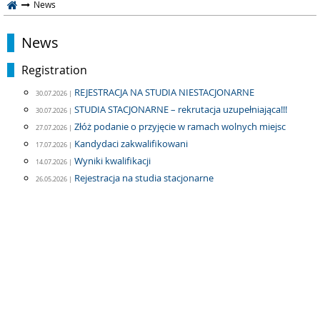
News
News
Registration
REJESTRACJA NA STUDIA NIESTACJONARNE
30.07.2026 |
STUDIA STACJONARNE – rekrutacja uzupełniająca!!!
30.07.2026 |
Złóż podanie o przyjęcie w ramach wolnych miejsc
27.07.2026 |
Kandydaci zakwalifikowani
17.07.2026 |
Wyniki kwalifikacji
14.07.2026 |
Rejestracja na studia stacjonarne
26.05.2026 |