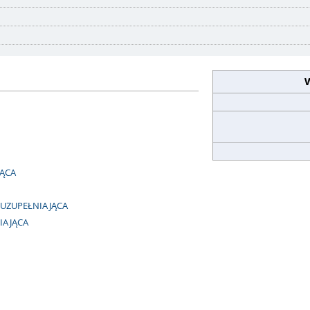
W
JĄCA
JA UZUPEŁNIAJĄCA
NIAJĄCA