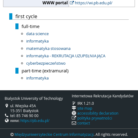
WWW portal
https://wi.pb.edu.pl/
first cycle
full-time
data science
informatyka
matematyka stosowana
informatyka - REKRUTACJA UZUPEŁNIAJĄCA
cyberbezpieczeństwo
part-time (extramural)
informatyka
Internetowa Rekrutacja Kandydatów
Bialystok University of Technology
IRK 1.21.0
ul. Wiejska 45A
site map
15-351 Białystok
accessibility declaration
tel: 85 746 90 00
polityka prywatności
www:
https://pb.edu.pl/
contact
Międzyuniwersyteckie Centrum Informatyzacji
. All rights reserved.